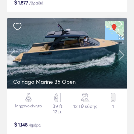
$
1,877
/βραδιά
Colnago Marine 35 Open
Μηχανοκίνητο
39 ft
12 Πλεύσης
1
12 μ.
$
1,148
/ημέρα