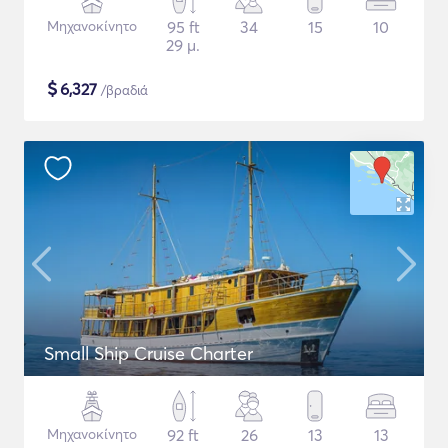
Μηχανοκίνητο
95 ft
34
15
10
29 μ.
$
6,327
/βραδιά
Small Ship Cruise Charter
Μηχανοκίνητο
92 ft
26
13
13