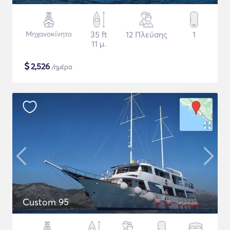
Μηχανοκίνητο
35 ft
12 Πλεύσης
1
11 μ.
$
2,526
/ημέρα
Custom 95