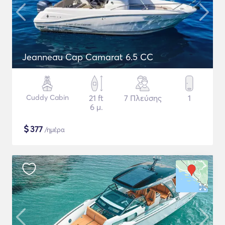
Jeanneau Cap Camarat 6.5 CC
Cuddy Cabin
21 ft
7 Πλεύσης
1
6 μ.
$
377
/ημέρα