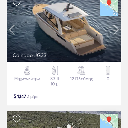
Colnago JG33
Μηχανοκίνητο
33 ft
12 Πλεύσης
0
10 μ.
$
1,147
/ημέρα