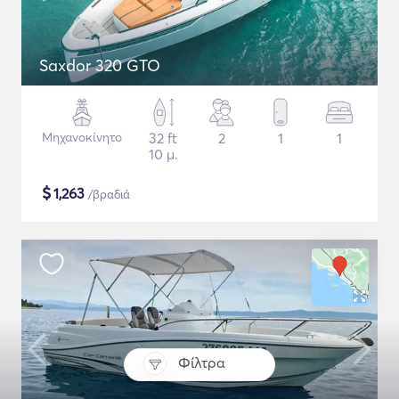
Saxdor 320 GTO
Μηχανοκίνητο
32 ft
2
1
1
10 μ.
$
1,263
/βραδιά
Φίλτρα