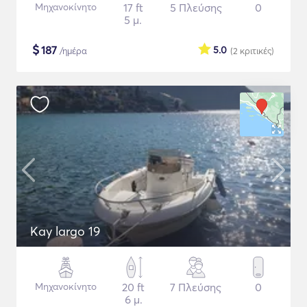
Μηχανοκίνητο
17 ft
5 Πλεύσης
0
5 μ.
$
187
5.0
/ημέρα
(2
κριτικές
)
Kay largo 19
Μηχανοκίνητο
20 ft
7 Πλεύσης
0
6 μ.