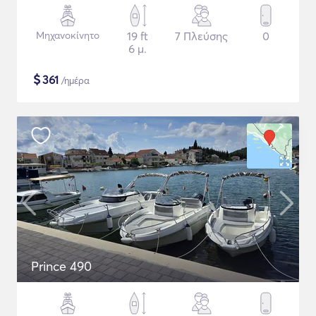
Μηχανοκίνητο
19 ft
7 Πλεύσης
0
6 μ.
$
361
/ημέρα
Prince 490