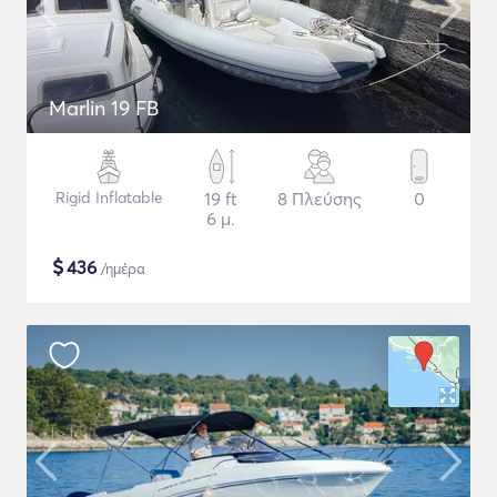
Marlin 19 FB
Rigid Inflatable
19 ft
8 Πλεύσης
0
6 μ.
$
436
/ημέρα