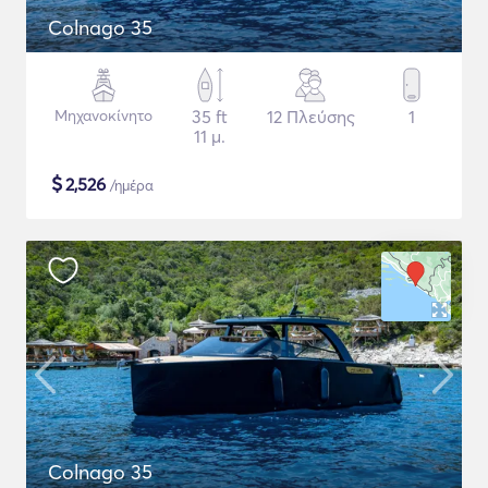
Colnago 35
Μηχανοκίνητο
35 ft
12 Πλεύσης
1
11 μ.
$
2,526
/ημέρα
Colnago 35