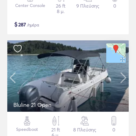
Center Console
26 ft
9 Πλεύσης
0
8 μ.
$
287
/ημέρα
Bluline 21 Open
Speedboat
21 ft
8 Πλεύσης
0
6 μ.