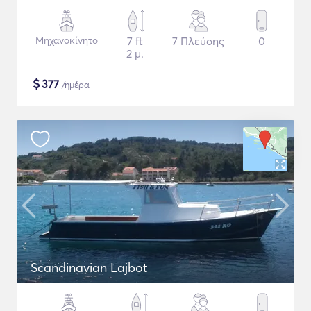
Μηχανοκίνητο
7 ft
7 Πλεύσης
0
2 μ.
$
377
/ημέρα
Scandinavian Lajbot