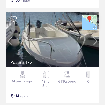
$
155
/ημέρα
Pasara 475
Μηχανοκίνητο
18 ft
6 Πλεύσης
0
5 μ.
$
114
/ημέρα