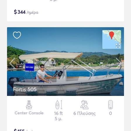
$
344
/ημέρα
Fortis 505
Center Console
16 ft
6 Πλεύσης
0
5 μ.