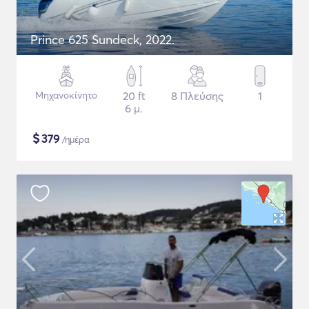
Prince 625 Sundeck, 2022.
Μηχανοκίνητο
20 ft
8 Πλεύσης
1
6 μ.
$
379
/ημέρα