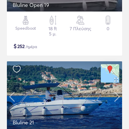
Bluline Open 19
Speedboat
18 ft
7 Πλεύσης
0
5 μ.
$
252
/ημέρα
Bluline 21