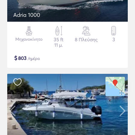
Adria 1000
Μηχανοκίνητο
35 ft
8 Πλεύσης
3
11 μ.
$
803
/ημέρα