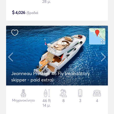
28 μ.
$
4,026
/βραδιά
Jeanneau Prestige 46 Fly (mandatory
skipper - paid extra)
Μηχανοκίνητο
46 ft
8
3
4
14 μ.