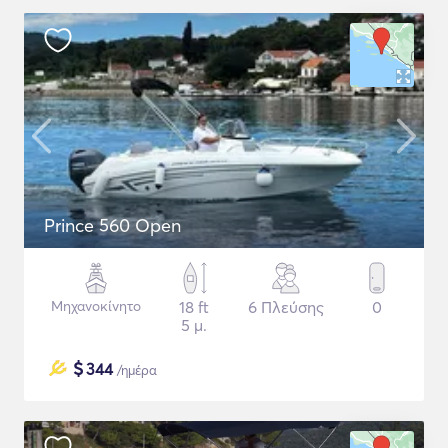
Prince 560 Open
Μηχανοκίνητο
18 ft
6 Πλεύσης
0
5 μ.
$
344
/ημέρα