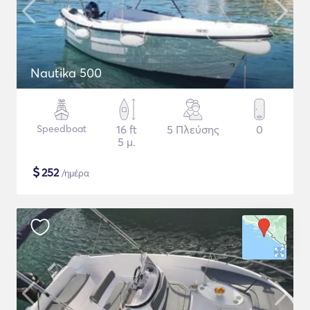
Nautika 500
Speedboat
16 ft
5 Πλεύσης
0
5 μ.
$
252
/ημέρα