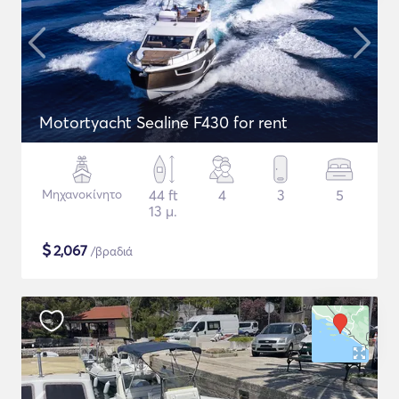
Motortyacht Sealine F430 for rent
Μηχανοκίνητο
44 ft
4
3
5
13 μ.
$
2,067
/βραδιά