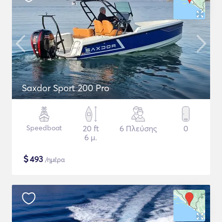
Saxdor Sport 200 Pro
Speedboat
20 ft
6 Πλεύσης
0
6 μ.
$
493
/ημέρα