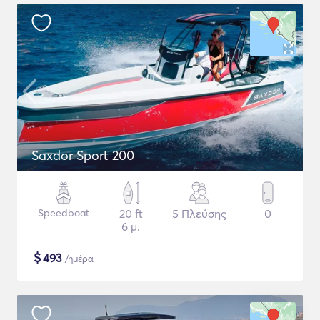
Saxdor Sport 200
Speedboat
20 ft
5 Πλεύσης
0
6 μ.
$
493
/ημέρα