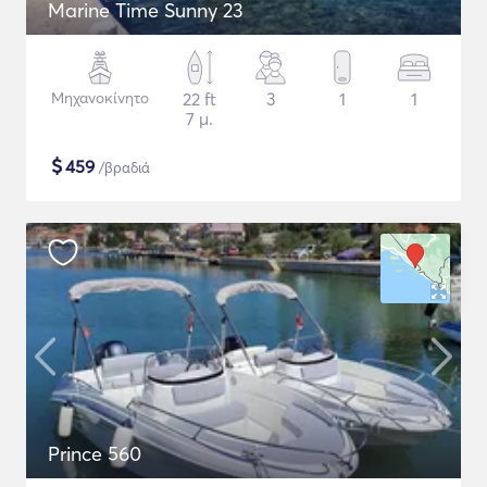
Marine Time Sunny 23
Μηχανοκίνητο
22 ft
3
1
1
7 μ.
$
459
/βραδιά
Prince 560