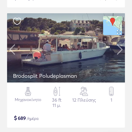
Brodosplit Poludeplasman
Μηχανοκίνητο
36 ft
12 Πλεύσης
1
11 μ.
$
689
/ημέρα