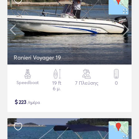
Ranieri Voyager 19
Speedboat
19 ft
7 Πλεύσης
0
6 μ.
$
223
/ημέρα