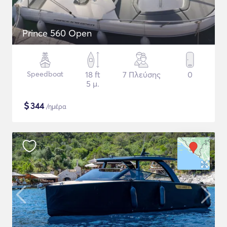
Prince 560 Open
Speedboat
18 ft
7 Πλεύσης
0
5 μ.
$
344
/ημέρα