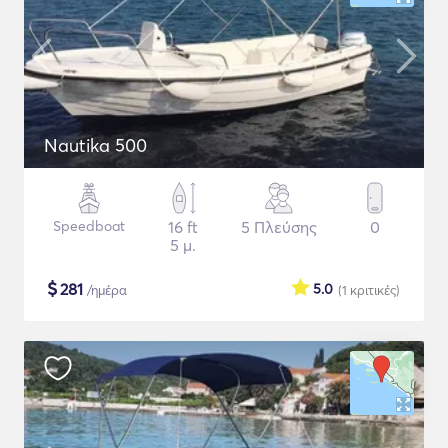
Nautika 500
Speedboat
16 ft
5 Πλεύσης
0
5 μ.
$
281
5.0
/ημέρα
(1
κριτικές
)