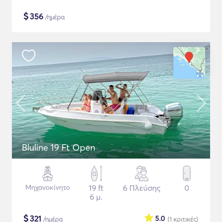
$
356
/ημέρα
Bluline 19 Ft Open
Μηχανοκίνητο
19 ft
6 Πλεύσης
0
6 μ.
$
321
5.0
/ημέρα
(1
κριτικές
)