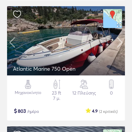
Atlantic Marine 750 Open
Μηχανοκίνητο
23 ft
12 Πλεύσης
0
7 μ.
$
803
4.9
/ημέρα
(2
κριτικές
)