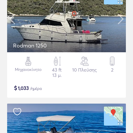
Rodman 1250
Μηχανοκίνητο
43 ft
10 Πλεύσης
2
13 μ.
$
1,033
/ημέρα