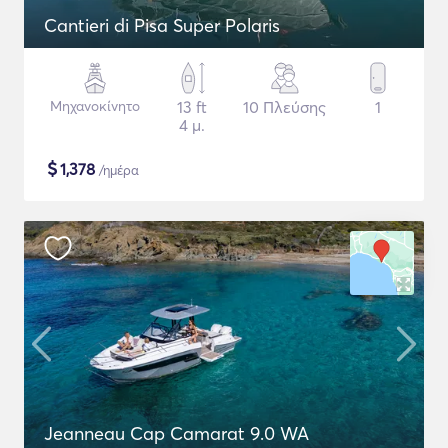
Cantieri di Pisa Super Polaris
Μηχανοκίνητο
13 ft
10 Πλεύσης
1
4 μ.
$
1,378
/ημέρα
Jeanneau Cap Camarat 9.0 WA