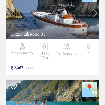
Gozzo Libeccio 33
Μηχανοκίνητο
33 ft
10 Πλεύσης
1
10 μ.
$
2,067
/ημέρα