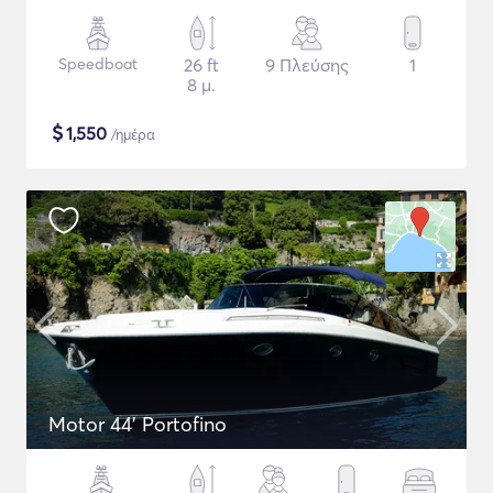
Speedboat
26 ft
9 Πλεύσης
1
8 μ.
$
1,550
/ημέρα
Motor 44' Portofino