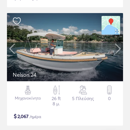
Nelson 24
Μηχανοκίνητο
26 ft
5 Πλεύσης
0
8 μ.
$
2,067
/ημέρα