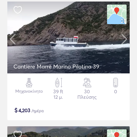
Cantiere Marrè Marino Pilotina 39
Μηχανοκίνητο
39 ft
30
0
12 μ.
Πλεύσης
$
4,203
/ημέρα