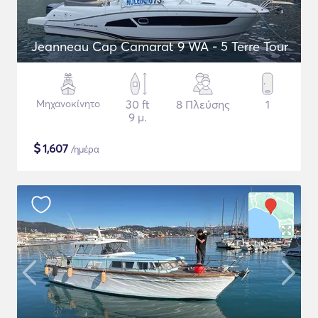
Jeanneau Cap Camarat 9 WA - 5 Terre Tour
Μηχανοκίνητο
30 ft
8 Πλεύσης
1
9 μ.
$
1,607
/ημέρα