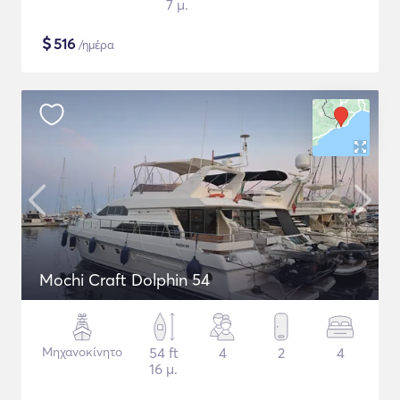
7 μ.
$
516
/ημέρα
Mochi Craft Dolphin 54
Μηχανοκίνητο
54 ft
4
2
4
16 μ.