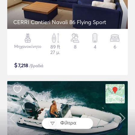
CERRI Cantieri Navali 86 Flying Sport
Μηχανοκίνητο
89 ft
8
4
6
27 μ.
$
7,218
/βραδιά
Φίλτρα