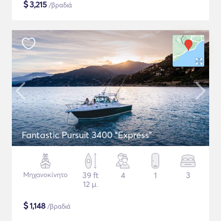
$
3,215
/βραδιά
Fantastic Pursuit 3400 "Express"
Μηχανοκίνητο
39 ft
4
1
3
12 μ.
$
1,148
/βραδιά