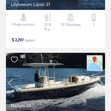
Lilybaeum Lipari 31
Μηχανοκίνητο
31 ft
12 Πλεύσης
1
9 μ.
$
2,297
/ημέρα
Nelson 24