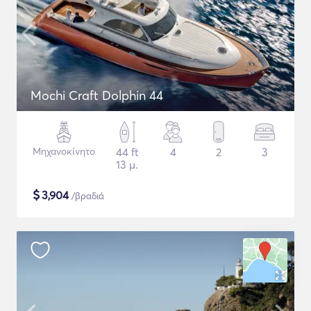
Mochi Craft Dolphin 44
Μηχανοκίνητο
44 ft
4
2
3
13 μ.
$
3,904
/βραδιά