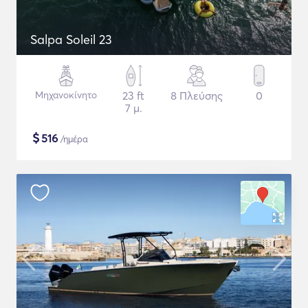
Salpa Soleil 23
Μηχανοκίνητο
23 ft
8 Πλεύσης
0
7 μ.
$
516
/ημέρα