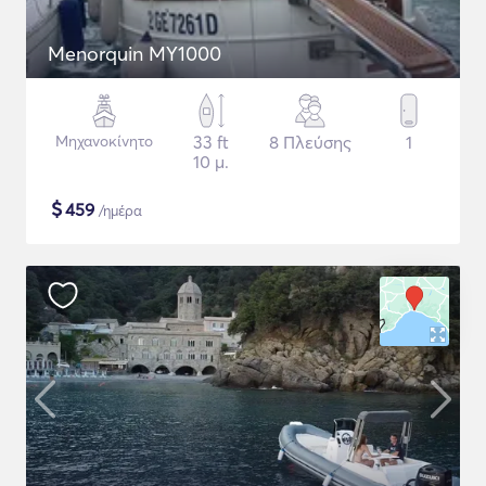
Menorquin MY1000
Μηχανοκίνητο
33 ft
8 Πλεύσης
1
10 μ.
$
459
/ημέρα