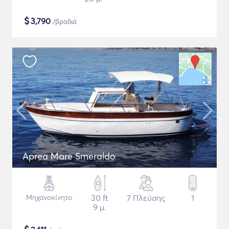
$
3,790
/βραδιά
Aprea Mare Smeraldo
Μηχανοκίνητο
30 ft
7 Πλεύσης
1
9 μ.