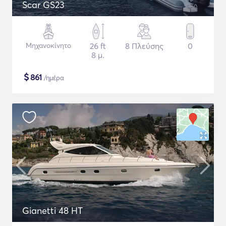
Scar GS23
Μηχανοκίνητο
26 ft
8 Πλεύσης
0
8 μ.
$
861
/ημέρα
Gianetti 48 HT