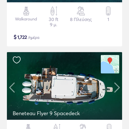
Walkaround
30 ft
8 Πλεύσης
1
9 μ.
$
1,722
/ημέρα
Beneteau Flyer 9 Spacedeck