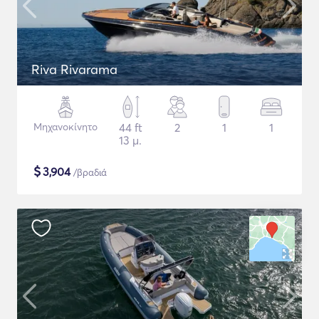
Riva Rivarama
Μηχανοκίνητο
44 ft
2
1
1
13 μ.
$
3,904
/βραδιά