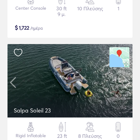
Center Console
30 ft
10 Πλεύσης
1
9 μ.
$
1,722
/ημέρα
Salpa Soleil 23
Rigid Inflatable
23 ft
8 Πλεύσης
0