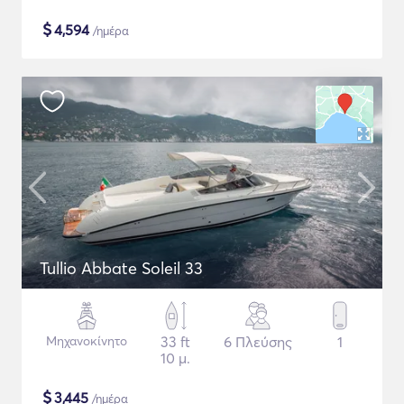
$
4,594
/ημέρα
Tullio Abbate Soleil 33
Μηχανοκίνητο
33 ft
6 Πλεύσης
1
10 μ.
$
3,445
/ημέρα