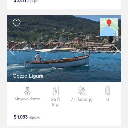
$
2,411
/ημέρα
Gozzo Ligure
Μηχανοκίνητο
26 ft
7 Πλεύσης
0
8 μ.
$
1,033
/ημέρα