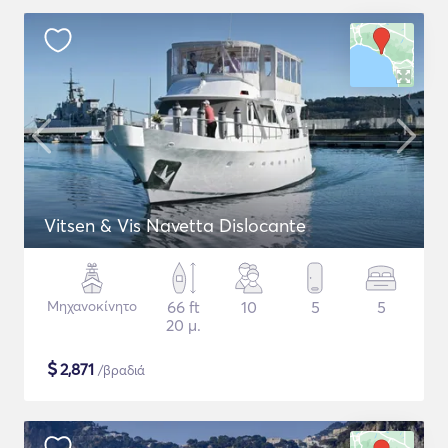
Vitsen & Vis Navetta Dislocante
Μηχανοκίνητο
66 ft
10
5
5
20 μ.
$
2,871
/βραδιά