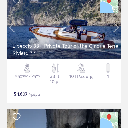
Libeccio 33 - Private Tour of the Cinque Terre
Riviera 7h
Μηχανοκίνητο
33 ft
10 Πλεύσης
1
10 μ.
$
1,607
/ημέρα