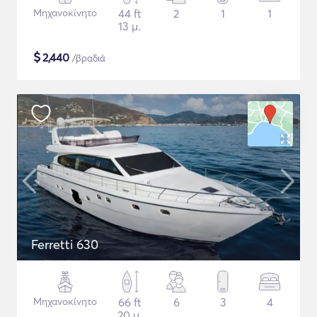
Μηχανοκίνητο
44 ft
2
1
1
13 μ.
$
2,440
/βραδιά
Ferretti 630
Μηχανοκίνητο
66 ft
6
3
4
20 μ.