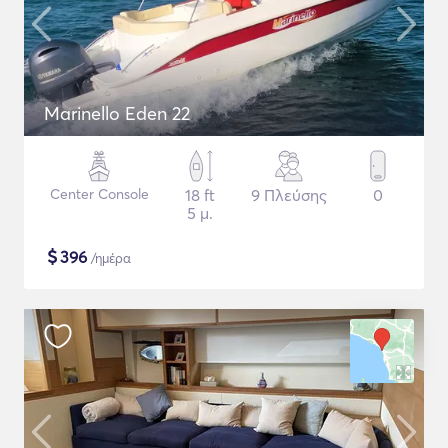
Marinello Eden 22
Center Console
18 ft
9 Πλεύσης
0
5 μ.
$
396
/ημέρα