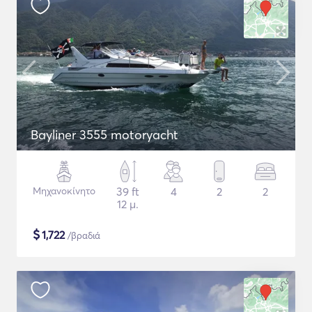
Bayliner 3555 motoryacht
Μηχανοκίνητο
39 ft
4
2
2
12 μ.
$
1,722
/βραδιά