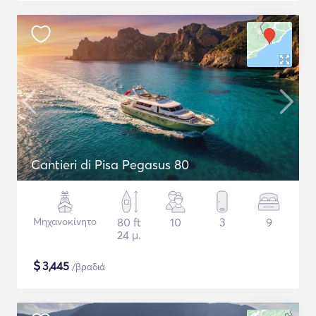
Cantieri di Pisa Pegasus 80
Μηχανοκίνητο
80 ft
10
3
9
24 μ.
$
3,445
/βραδιά