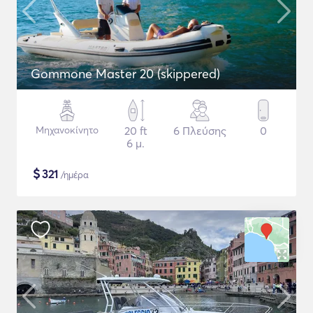
Gommone Master 20 (skippered)
Μηχανοκίνητο
20 ft
6 Πλεύσης
0
6 μ.
$
321
/ημέρα