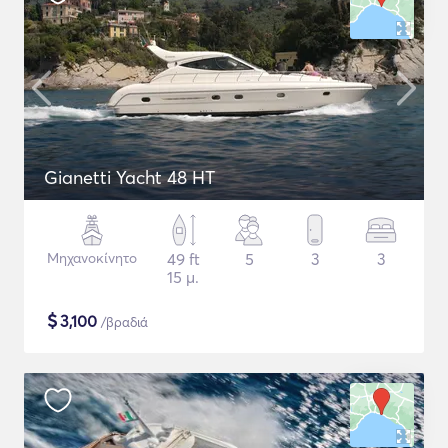
Gianetti Yacht 48 HT
Μηχανοκίνητο
49 ft
5
3
3
15 μ.
$
3,100
/βραδιά