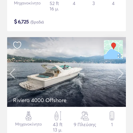
Μηχανοκίνητο
52 ft
4
3
4
16 μ.
$
6,725
/βραδιά
Riviera 4000 Offshore
Μηχανοκίνητο
43 ft
9 Πλεύσης
1
13 μ.