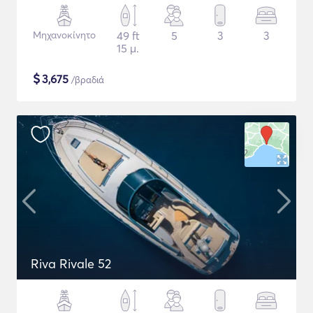
Μηχανοκίνητο
49 ft
5
3
3
15 μ.
$
3,675
/βραδιά
Riva Rivale 52