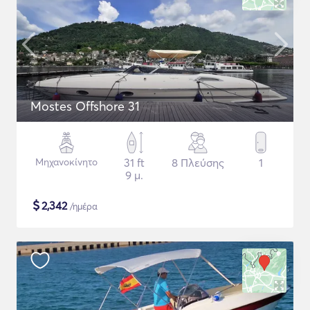
Mostes Offshore 31
Μηχανοκίνητο
31 ft
8 Πλεύσης
1
9 μ.
$
2,342
/ημέρα