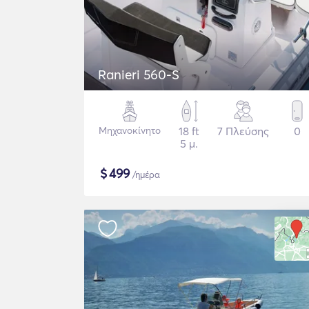
Ranieri 560-S
Μηχανοκίνητο
18 ft
7 Πλεύσης
0
5 μ.
$
499
/ημέρα