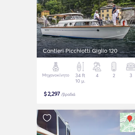
Cantieri Picchiotti Giglio 120
Μηχανοκίνητο
34 ft
4
2
3
10 μ.
$
2,297
/βραδιά