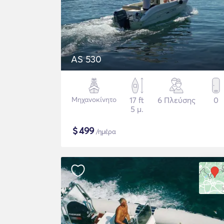
AS 530
Μηχανοκίνητο
17 ft
6 Πλεύσης
0
5 μ.
$
499
/ημέρα