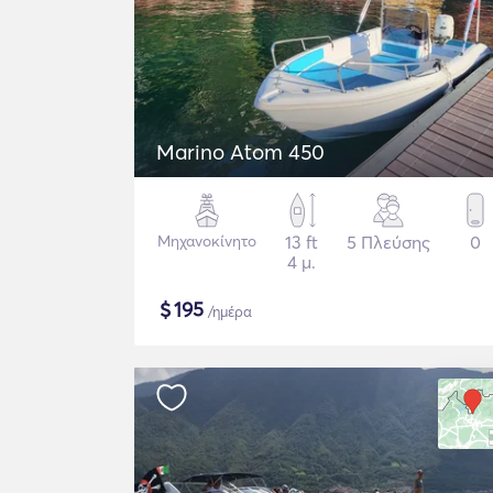
Marino Atom 450
Μηχανοκίνητο
13 ft
5 Πλεύσης
0
4 μ.
$
195
/ημέρα