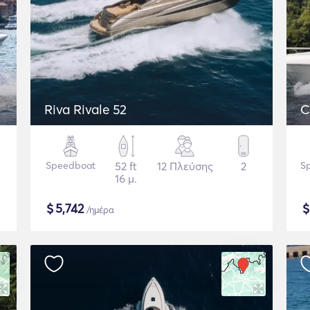
Riva Rivale 52
C
Speedboat
52 ft
12 Πλεύσης
2
S
16 μ.
$
5,742
/ημέρα