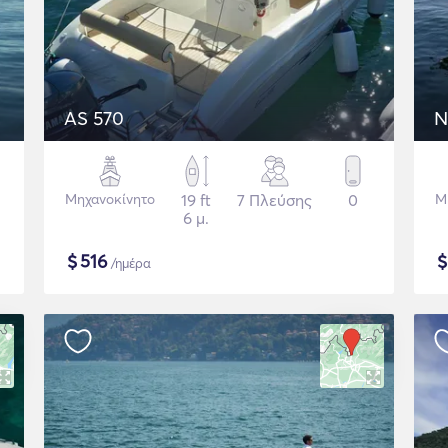
AS 570
N
Μηχανοκίνητο
19 ft
7 Πλεύσης
0
Μ
6 μ.
$
516
/ημέρα