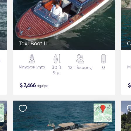
Taxi Boat II
C
Μηχανοκίνητο
30 ft
12 Πλεύσης
0
Μ
9 μ.
$
2,466
/ημέρα