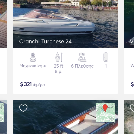
Cranchi Turchese 24
V
Μηχανοκίνητο
25 ft
6 Πλεύσης
1
W
8 μ.
$
321
/ημέρα