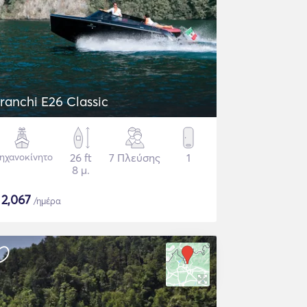
ranchi E26 Classic
ηχανοκίνητο
26 ft
7 Πλεύσης
1
8 μ.
$
2,067
/ημέρα