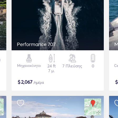
Performance 707
M
Μηχανοκίνητο
24 ft
7 Πλεύσης
0
Ce
7 μ.
$
2,067
/ημέρα