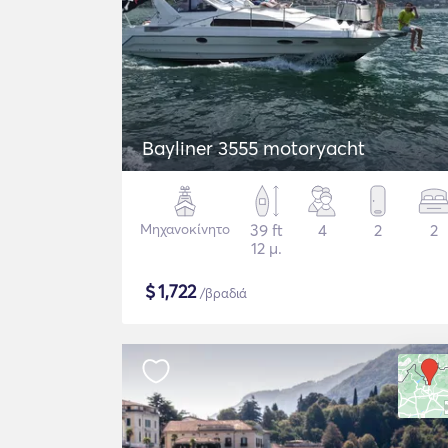
Bayliner 3555 motoryacht
Μηχανοκίνητο
39 ft
4
2
2
12 μ.
$
1,722
/βραδιά