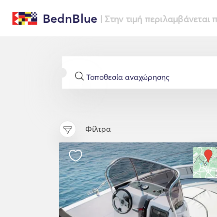
BednBlue
| Στην τιμή περιλαμβάνεται
Φίλτρα