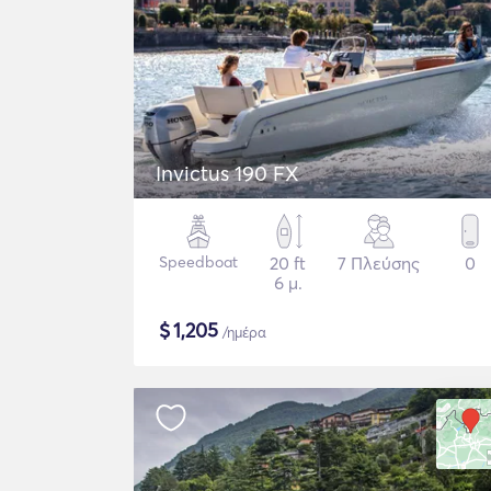
Invictus 190 FX
Speedboat
20 ft
7 Πλεύσης
0
6 μ.
$
1,205
/ημέρα