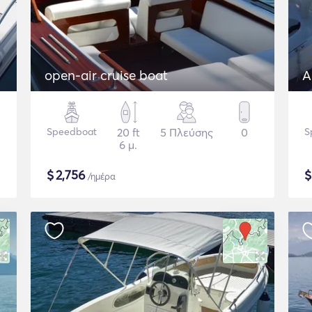
open-air cruise boat
A
Speedboat
20 ft
5 Πλεύσης
0
S
6 μ.
$
2,756
/ημέρα