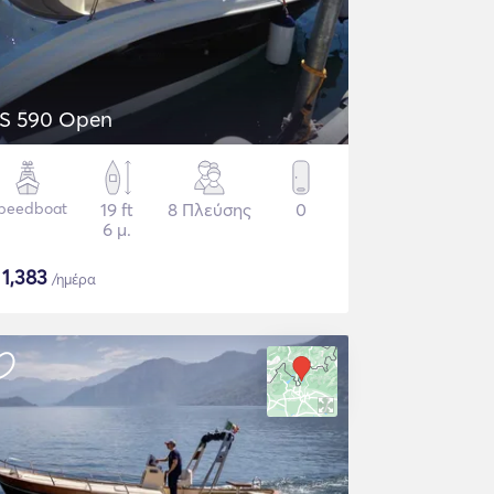
S 590 Open
peedboat
19 ft
8 Πλεύσης
0
6 μ.
$
1,383
/ημέρα