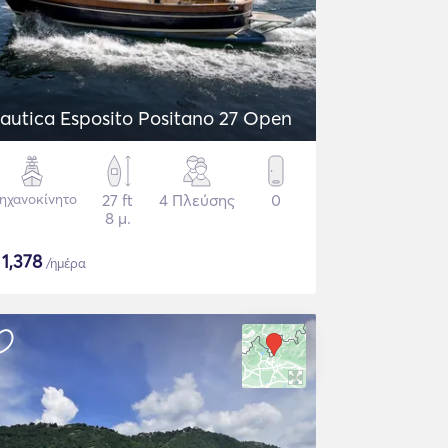
autica Esposito Positano 27 Open
ηχανοκίνητο
27 ft
4 Πλεύσης
0
8 μ.
$
1,378
/ημέρα