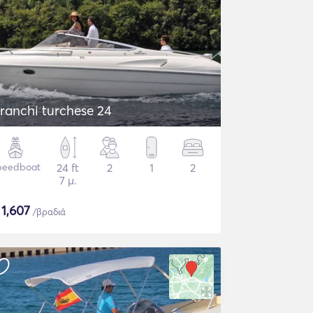
ranchi turchese 24
peedboat
24 ft
2
1
2
7 μ.
$
1,607
/βραδιά