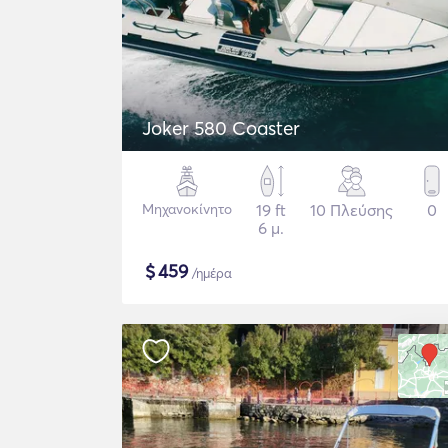
Joker 580 Coaster
Μηχανοκίνητο
19 ft
10 Πλεύσης
0
6 μ.
$
459
/ημέρα