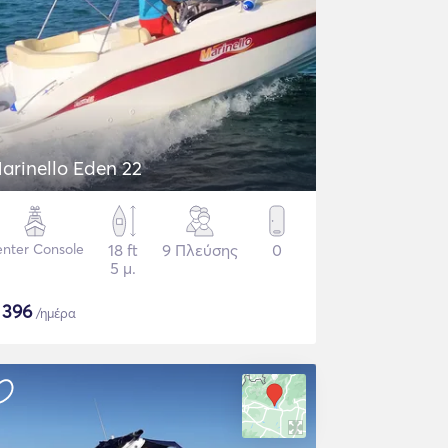
arinello Eden 22
nter Console
18 ft
9 Πλεύσης
0
5 μ.
$
396
/ημέρα