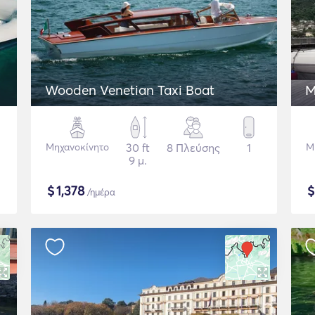
Wooden Venetian Taxi Boat
M
Μηχανοκίνητο
30 ft
8 Πλεύσης
1
Μ
9 μ.
$
1,378
/ημέρα