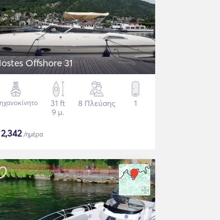
ostes Offshore 31
ηχανοκίνητο
31 ft
8 Πλεύσης
1
9 μ.
$
2,342
/ημέρα