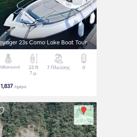
oyager 23s Como Lake Boat Tour
alkaround
23 ft
7 Πλεύσης
0
7 μ.
$
1,837
/ημέρα