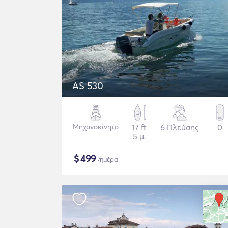
AS 530
Μηχανοκίνητο
17 ft
6 Πλεύσης
0
5 μ.
$
499
/ημέρα