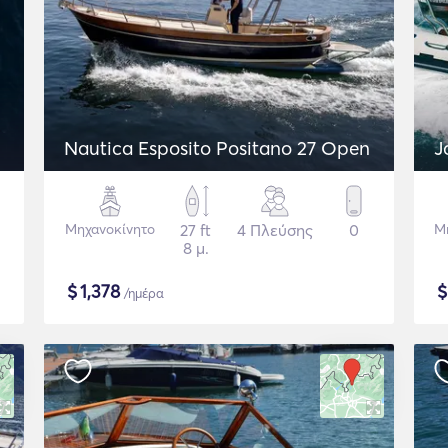
Nautica Esposito Positano 27 Open
J
Μηχανοκίνητο
27 ft
4 Πλεύσης
0
Μ
8 μ.
$
1,378
/ημέρα