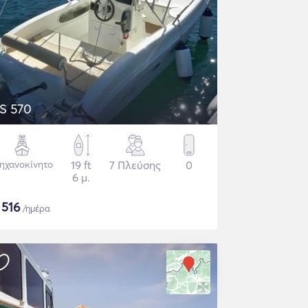
S 570
ηχανοκίνητο
19 ft
7 Πλεύσης
0
6 μ.
$
516
/ημέρα