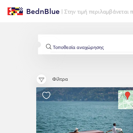
BednBlue
| Στην τιμή περιλαμβάνεται
Φίλτρα