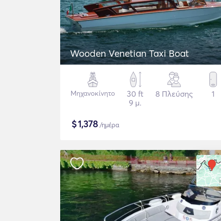
Wooden Venetian Taxi Boat
Μηχανοκίνητο
30 ft
8 Πλεύσης
1
9 μ.
$
1,378
/ημέρα