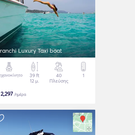
ranchi Luxury Taxi boat
ηχανοκίνητο
39 ft
40
1
12 μ.
Πλεύσης
$
2,297
/ημέρα