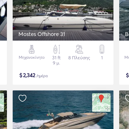
Mostes Offshore 31
B
Μηχανοκίνητο
31 ft
8 Πλεύσης
1
Μη
9 μ.
$
2,342
/ημέρα