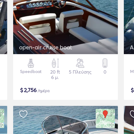
open-air cruise boat
A
Speedboat
20 ft
5 Πλεύσης
0
Μ
6 μ.
$
2,756
/ημέρα