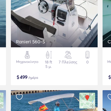
Ranieri 560-S
C
Μηχανοκίνητο
18 ft
7 Πλεύσης
0
Μ
5 μ.
$
499
/ημέρα