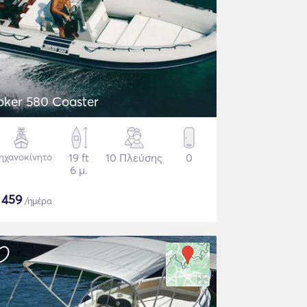
oker 580 Coaster
ηχανοκίνητο
19 ft
10 Πλεύσης
0
6 μ.
$
459
/ημέρα