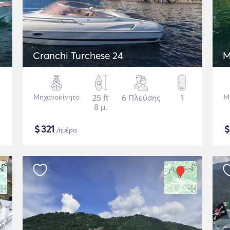
Cranchi Turchese 24
M
Μηχανοκίνητο
25 ft
6 Πλεύσης
1
Μ
8 μ.
$
321
/ημέρα