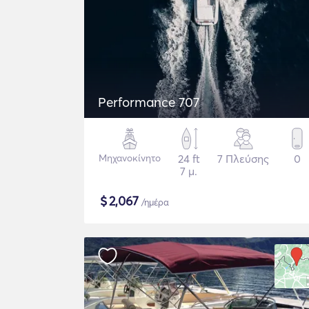
Performance 707
Μηχανοκίνητο
24 ft
7 Πλεύσης
0
7 μ.
$
2,067
/ημέρα