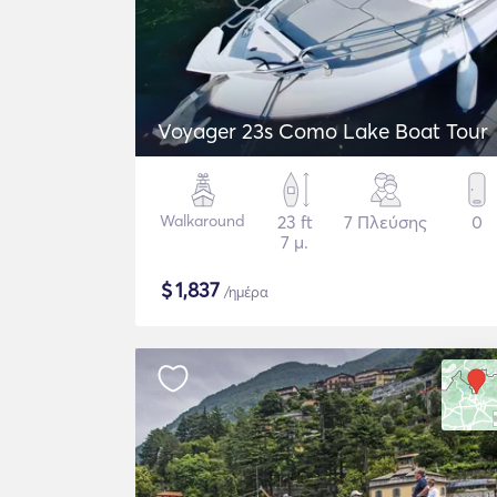
Voyager 23s Como Lake Boat Tour
Walkaround
23 ft
7 Πλεύσης
0
7 μ.
$
1,837
/ημέρα