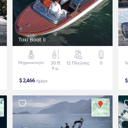
Taxi Boat II
I
Μηχανοκίνητο
30 ft
12 Πλεύσης
0
S
9 μ.
$
2,466
/ημέρα