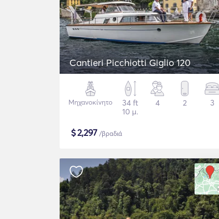
Cantieri Picchiotti Giglio 120
Μηχανοκίνητο
34 ft
4
2
3
10 μ.
$
2,297
/βραδιά