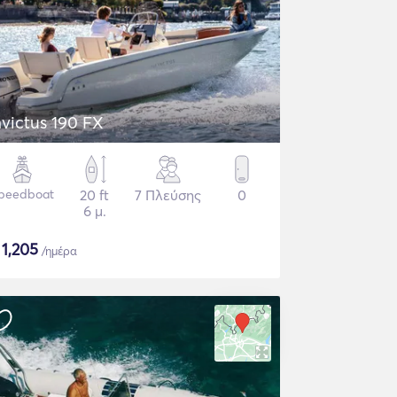
nvictus 190 FX
peedboat
20 ft
7 Πλεύσης
0
6 μ.
$
1,205
/ημέρα