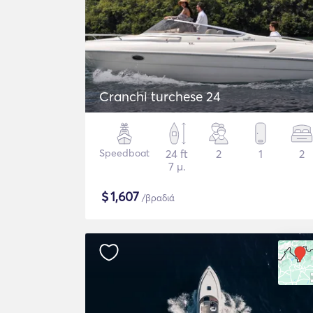
Cranchi turchese 24
Speedboat
24 ft
2
1
2
7 μ.
$
1,607
/βραδιά