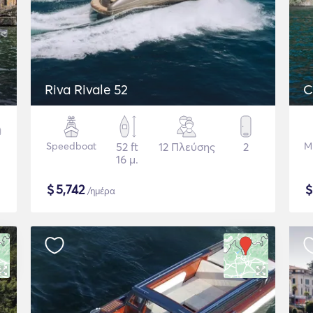
Riva Rivale 52
C
Speedboat
52 ft
12 Πλεύσης
2
Μ
16 μ.
$
5,742
/ημέρα