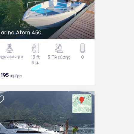
arino Atom 450
ηχανοκίνητο
13 ft
5 Πλεύσης
0
4 μ.
$
195
/ημέρα