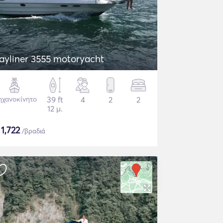
ayliner 3555 motoryacht
χανοκίνητο
39 ft
4
2
2
12 μ.
$
1,722
/βραδιά