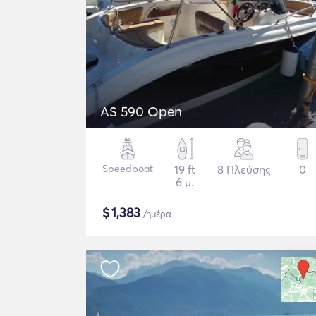
AS 590 Open
Speedboat
19 ft
8 Πλεύσης
0
6 μ.
$
1,383
/ημέρα