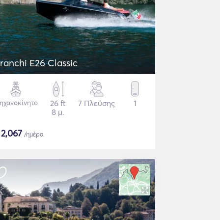
ranchi E26 Classic
ηχανοκίνητο
26 ft
7 Πλεύσης
1
8 μ.
$
2,067
/ημέρα