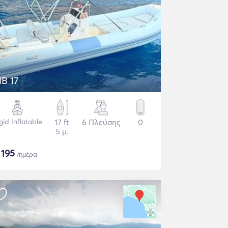
IB 17
gid Inflatable
17 ft
6 Πλεύσης
0
5 μ.
$
195
/ημέρα