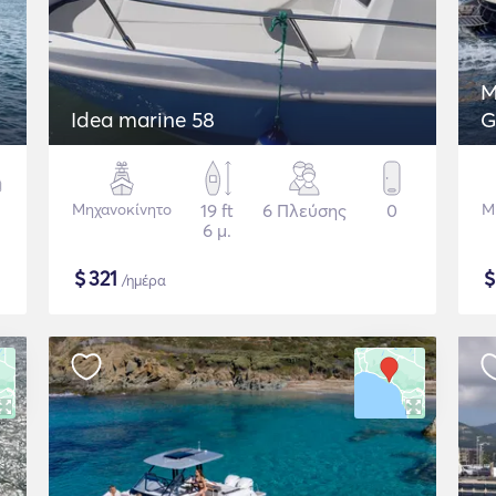
M
Idea marine 58
G
Μηχανοκίνητο
19 ft
6 Πλεύσης
0
Μ
6 μ.
$
321
/ημέρα