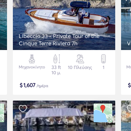
Libeccio 33 - Private Tour of the
Cinque Terre Riviera 7h
V
Μηχανοκίνητο
33 ft
10 Πλεύσης
1
Μη
10 μ.
$
1,607
/ημέρα