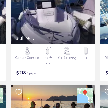
Bluline 17
R
Center Console
17 ft
6 Πλεύσης
0
Ri
5 μ.
$
218
/ημέρα