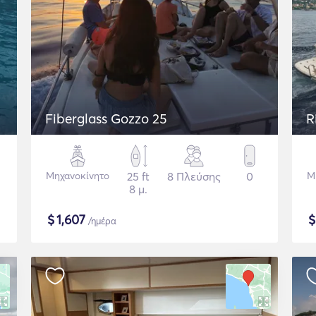
Fiberglass Gozzo 25
R
Μηχανοκίνητο
25 ft
8 Πλεύσης
0
Μ
8 μ.
$
1,607
/ημέρα