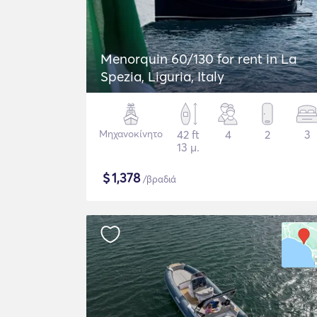
Menorquin 60/130 for rent in La
Spezia, Liguria, Italy
Μηχανοκίνητο
42 ft
4
2
3
13 μ.
$
1,378
/βραδιά