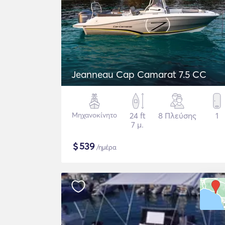
Jeanneau Cap Camarat 7.5 CC
Μηχανοκίνητο
24 ft
8 Πλεύσης
1
7 μ.
$
539
/ημέρα