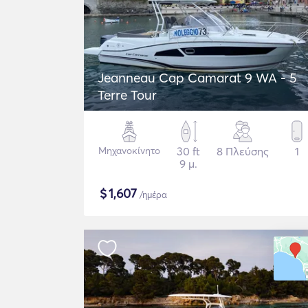
Jeanneau Cap Camarat 9 WA - 5
Terre Tour
Μηχανοκίνητο
30 ft
8 Πλεύσης
1
9 μ.
$
1,607
/ημέρα