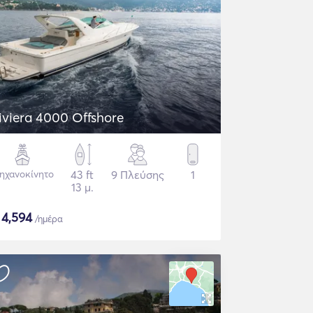
iviera 4000 Offshore
ηχανοκίνητο
43 ft
9 Πλεύσης
1
13 μ.
$
4,594
/ημέρα