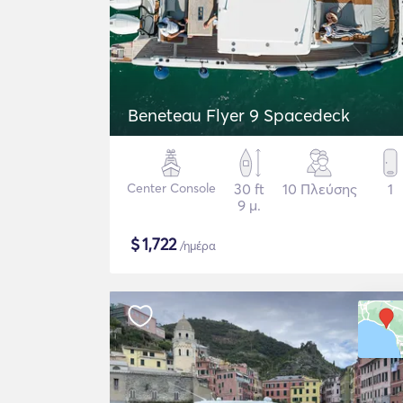
Beneteau Flyer 9 Spacedeck
Center Console
30 ft
10 Πλεύσης
1
9 μ.
$
1,722
/ημέρα