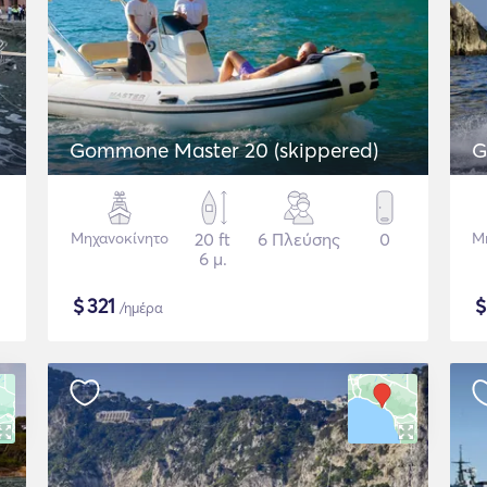
Gommone Master 20 (skippered)
G
Μηχανοκίνητο
20 ft
6 Πλεύσης
0
Μ
6 μ.
$
321
/ημέρα