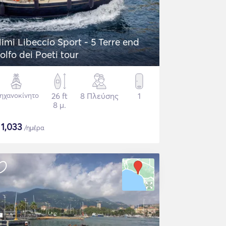
imi Libeccio Sport - 5 Terre end
olfo dei Poeti tour
ηχανοκίνητο
26 ft
8 Πλεύσης
1
8 μ.
$
1,033
/ημέρα