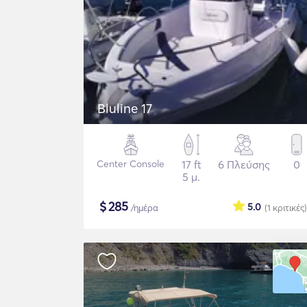
Bluline 17
Center Console
17 ft
6 Πλεύσης
0
5 μ.
$
285
5.0
/ημέρα
(1
κριτικές
)