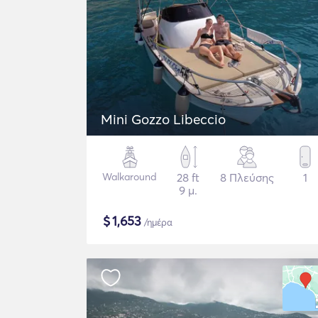
Mini Gozzo Libeccio
Walkaround
28 ft
8 Πλεύσης
1
9 μ.
$
1,653
/ημέρα