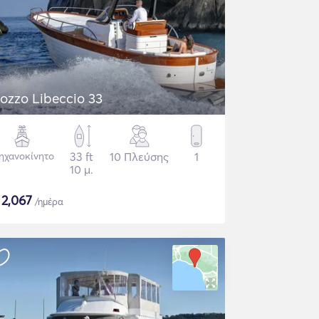
ozzo Libeccio 33
ηχανοκίνητο
33 ft
10 Πλεύσης
1
10 μ.
$
2,067
/ημέρα