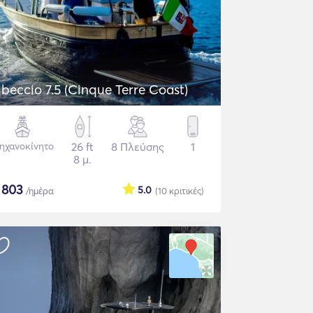
ibeccio 7.5 (Cinque Terre Coast)
ηχανοκίνητο
26 ft
8 Πλεύσης
1
8 μ.
$
803
5.0
/ημέρα
(10
κριτικές
)