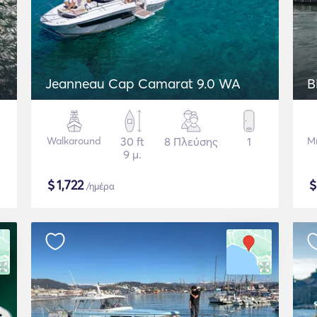
Jeanneau Cap Camarat 9.0 WA
B
Walkaround
30 ft
8 Πλεύσης
1
Μ
9 μ.
$
1,722
/ημέρα