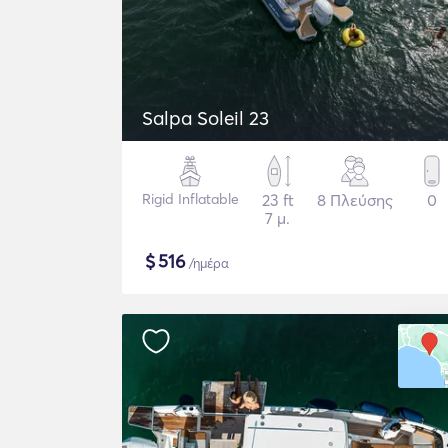
Salpa Soleil 23
Rigid Inflatable
23 ft
8 Πλεύσης
0
7 μ.
$
516
/ημέρα