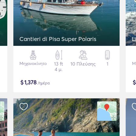
Cantieri di Pisa Super Polaris
L
Μηχανοκίνητο
13 ft
10 Πλεύσης
1
Μ
4 μ.
$
1,378
/ημέρα