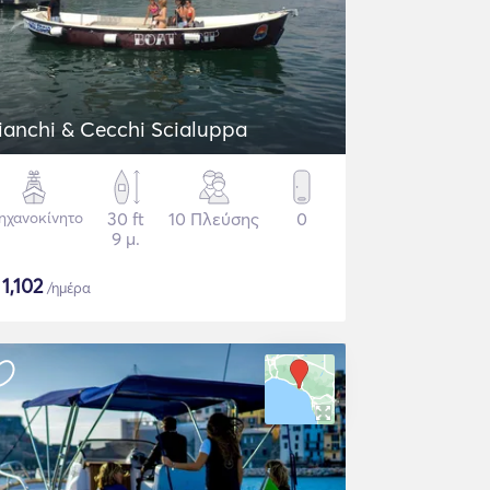
ianchi & Cecchi Scialuppa
ηχανοκίνητο
30 ft
10 Πλεύσης
0
9 μ.
$
1,102
/ημέρα