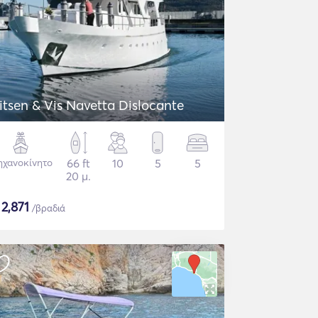
itsen & Vis Navetta Dislocante
χανοκίνητο
66 ft
10
5
5
20 μ.
$
2,871
/βραδιά