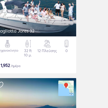
agliotta Jores 32
ηχανοκίνητο
32 ft
12 Πλεύσης
0
10 μ.
$
1,952
/ημέρα