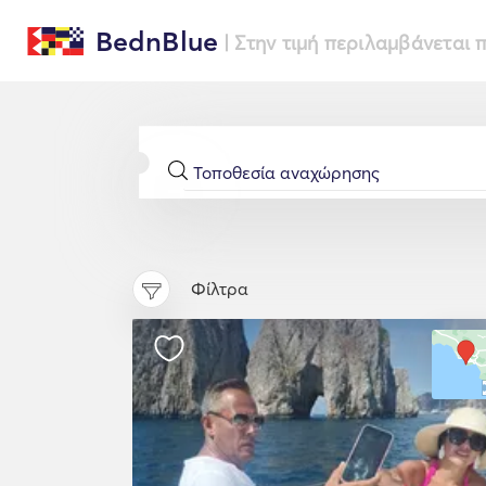
BednBlue
| Στην τιμή περιλαμβάνεται
Φίλτρα