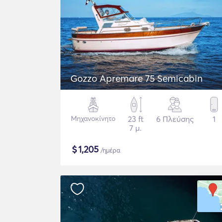
Gozzo Apremare 75 Semicabin
Μηχανοκίνητο
23 ft
6 Πλεύσης
1
7 μ.
$
1,205
/ημέρα