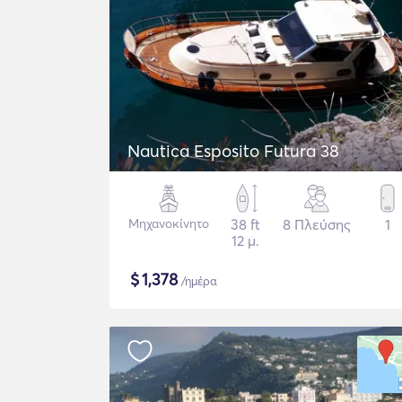
Nautica Esposito Futura 38
Μηχανοκίνητο
38 ft
8 Πλεύσης
1
12 μ.
$
1,378
/ημέρα