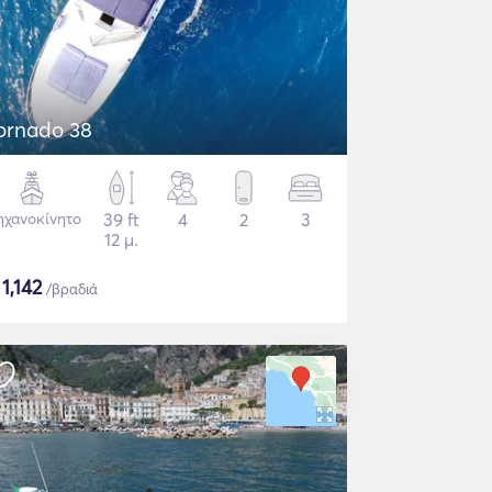
ornado 38
χανοκίνητο
39 ft
4
2
3
12 μ.
$
1,142
/βραδιά