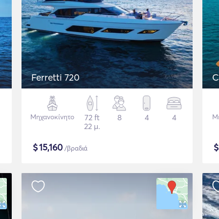
Ferretti 720
Μηχανοκίνητο
72 ft
8
4
4
Μ
22 μ.
$
15,160
/βραδιά