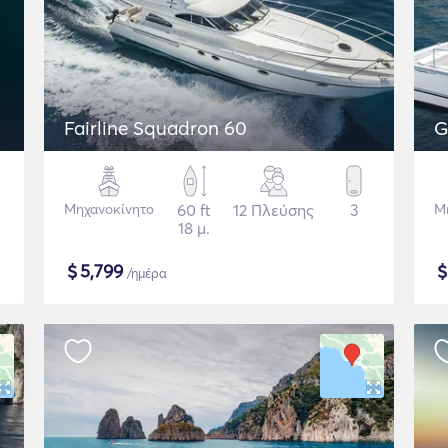
Fairline Squadron 60
G
Μηχανοκίνητο
60 ft
12 Πλεύσης
3
Μ
18 μ.
$
5,799
/ημέρα