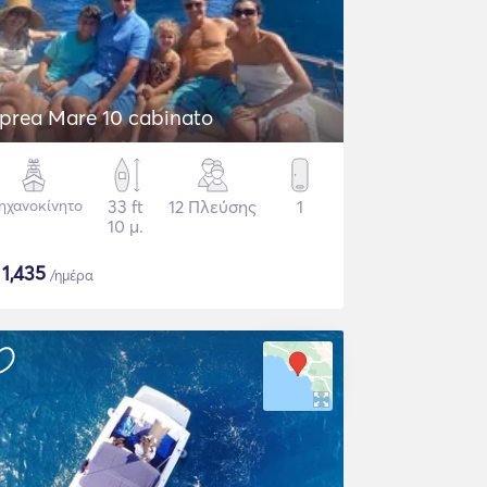
prea Mare 10 cabinato
ηχανοκίνητο
33 ft
12 Πλεύσης
1
10 μ.
$
1,435
/ημέρα