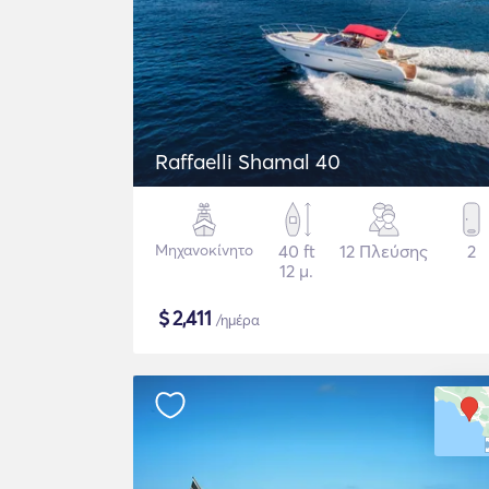
Raffaelli Shamal 40
Μηχανοκίνητο
40 ft
12 Πλεύσης
2
12 μ.
$
2,411
/ημέρα