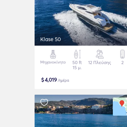
Klase 50
Μηχανοκίνητο
50 ft
12 Πλεύσης
2
15 μ.
$
4,019
/ημέρα