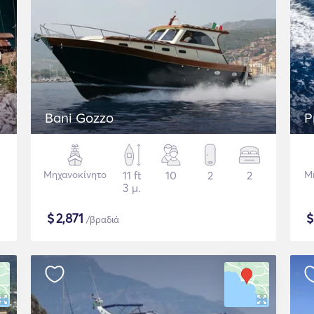
Bani Gozzo
P
Μηχανοκίνητο
11 ft
10
2
2
Μ
3 μ.
$
2,871
/βραδιά