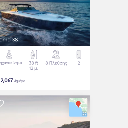
tama 38
ηχανοκίνητο
38 ft
8 Πλεύσης
2
12 μ.
$
2,067
/ημέρα