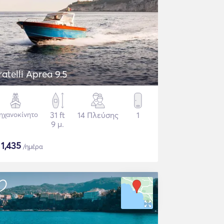
ratelli Aprea 9.5
ηχανοκίνητο
31 ft
14 Πλεύσης
1
9 μ.
$
1,435
/ημέρα