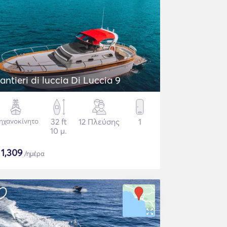
Cantieri di luccia Di Luccia 9
ηχανοκίνητο
32 ft
12 Πλεύσης
1
10 μ.
$
1,309
/ημέρα