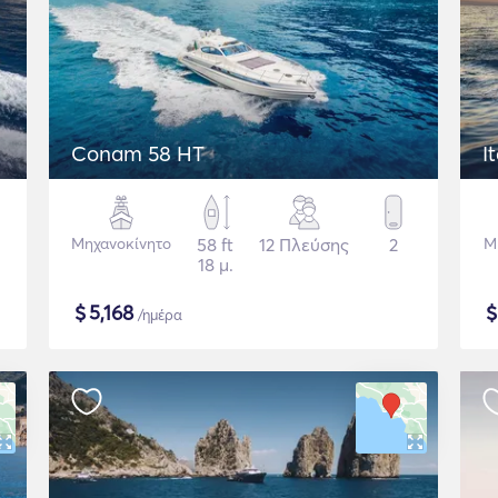
Conam 58 HT
I
Μηχανοκίνητο
58 ft
12 Πλεύσης
2
Μ
18 μ.
$
5,168
/ημέρα