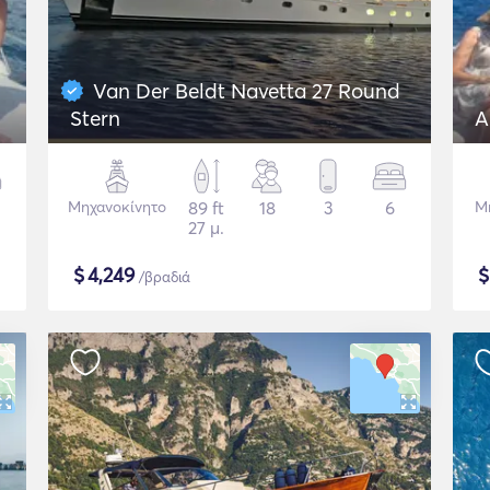
Van Der Beldt Navetta 27 Round
Stern
A
Μηχανοκίνητο
89 ft
18
3
6
Μ
27 μ.
$
4,249
/βραδιά