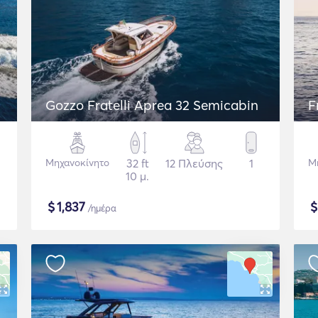
Gozzo Fratelli Aprea 32 Semicabin
F
Μηχανοκίνητο
32 ft
12 Πλεύσης
1
Μ
10 μ.
$
1,837
/ημέρα