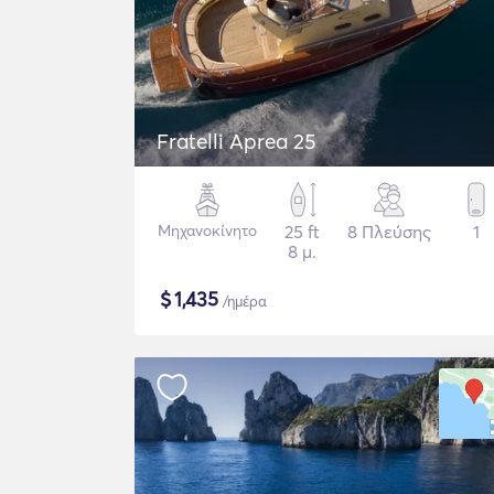
Fratelli Aprea 25
Μηχανοκίνητο
25 ft
8 Πλεύσης
1
8 μ.
$
1,435
/ημέρα