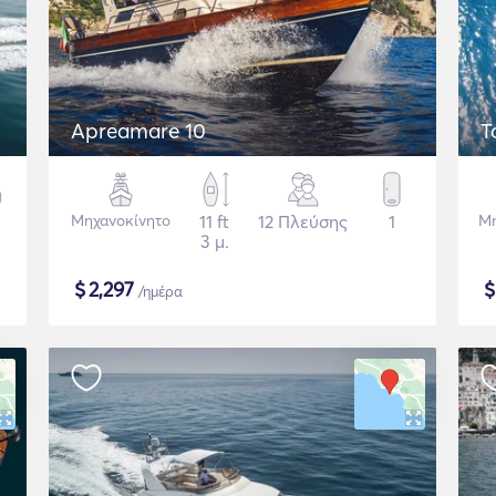
Apreamare 10
T
Μηχανοκίνητο
11 ft
12 Πλεύσης
1
Μη
3 μ.
$
2,297
/ημέρα