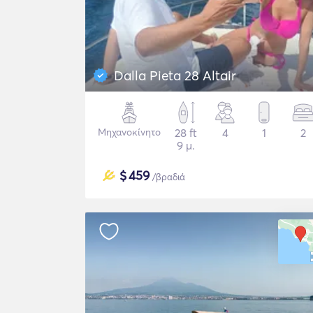
Dalla Pieta 28 Altair
Μηχανοκίνητο
28 ft
4
1
2
9 μ.
$
459
/βραδιά