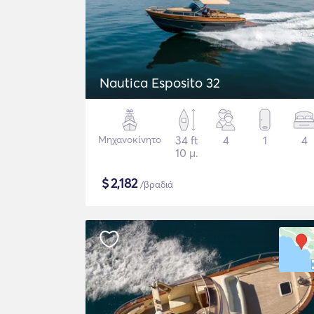
Nautica Esposito 32
Μηχανοκίνητο
34 ft
4
1
4
10 μ.
$
2,182
/βραδιά