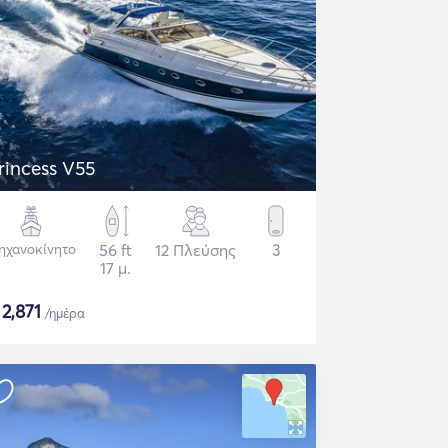
rincess V55
ηχανοκίνητο
56 ft
12 Πλεύσης
3
17 μ.
$
2,871
/ημέρα