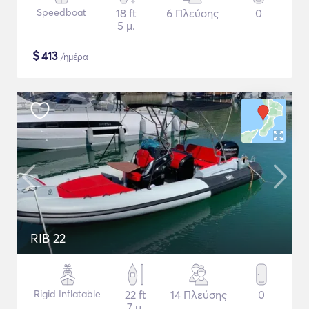
Speedboat
18 ft
6 Πλεύσης
0
5 μ.
$
413
/ημέρα
RIB 22
Rigid Inflatable
22 ft
14 Πλεύσης
0
7 μ.