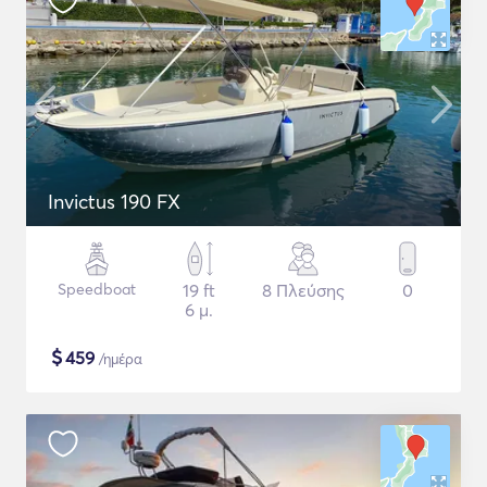
Invictus 190 FX
Speedboat
19 ft
8 Πλεύσης
0
6 μ.
$
459
/ημέρα