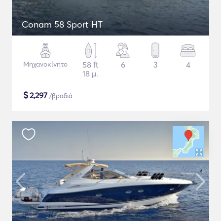
Conam 58 Sport HT
Μηχανοκίνητο
58 ft
6
3
4
18 μ.
$
2,297
/βραδιά