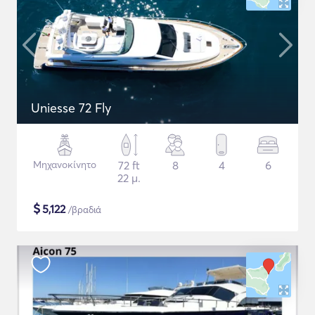
Uniesse 72 Fly
Μηχανοκίνητο
72 ft
8
4
6
22 μ.
$
5,122
/βραδιά