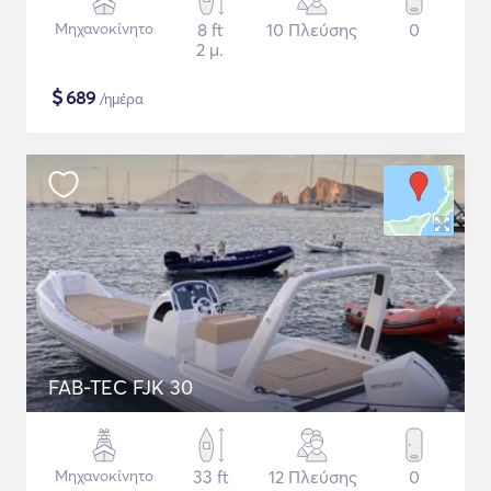
Μηχανοκίνητο
8 ft
10 Πλεύσης
0
2 μ.
$
689
/ημέρα
FAB-TEC FJK 30
Μηχανοκίνητο
33 ft
12 Πλεύσης
0