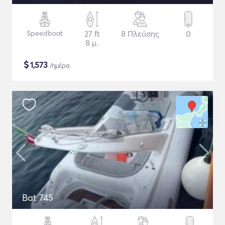
Speedboat
27 ft
8 Πλεύσης
0
8 μ.
$
1,573
/ημέρα
Bat 745