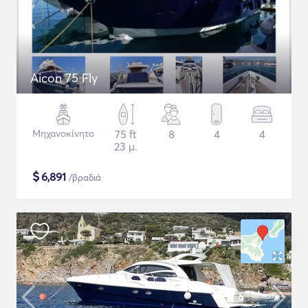
Aicon 75 Fly
Μηχανοκίνητο
75 ft
8
4
4
23 μ.
$
6,891
/βραδιά