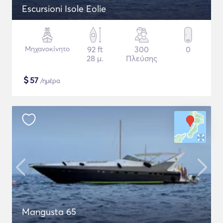
Escursioni Isole Eolie
Μηχανοκίνητο
92 ft
300
0
28 μ.
Πλεύσης
$
57
/ημέρα
Mangusta 65