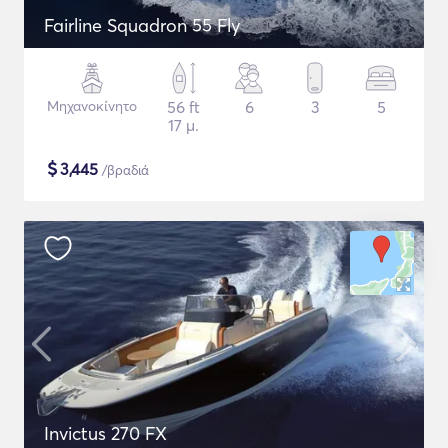
Fairline Squadron 55 Fly
Μηχανοκίνητο
56 ft
6
3
5
17 μ.
$
3,445
/βραδιά
Invictus 270 FX