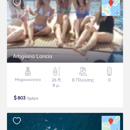
Artigiana Lancia
Μηχανοκίνητο
26 ft
8 Πλεύσης
0
8 μ.
$
803
/ημέρα