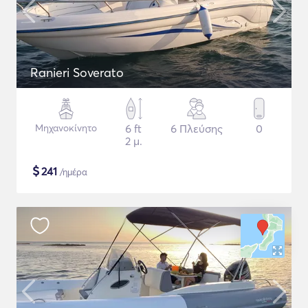
Ranieri Soverato
Μηχανοκίνητο
6 ft
6 Πλεύσης
0
2 μ.
$
241
/ημέρα