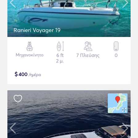
Ranieri Voyager 19
Μηχανοκίνητο
6 ft
7 Πλεύσης
0
2 μ.
$
400
/ημέρα