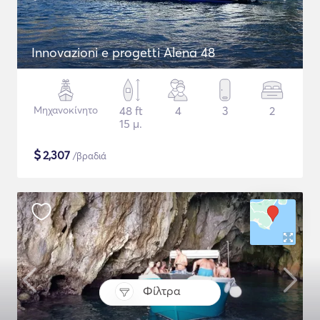
Innovazioni e progetti Alena 48
Μηχανοκίνητο
48 ft
4
3
2
15 μ.
$
2,307
/βραδιά
Φίλτρα