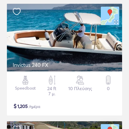
Invictus 240 FX
Speedboat
24 ft
10 Πλεύσης
0
7 μ.
$
1,205
/ημέρα