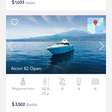
$
1,033
/ημέρα
Aicon 82 Open
Μηχανοκίνητο
82 ft
8
4
6
25 μ.
$
3,502
/βραδιά