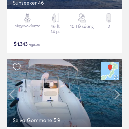
Sunseeker 46
Μηχανοκίνητο
46 ft
10 Πλεύσης
2
14 μ.
$
1,343
/ημέρα
Selva Gommone 5.9