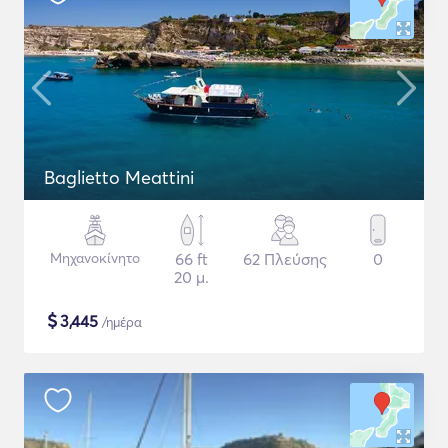
Baglietto Meattini
Μηχανοκίνητο
66 ft
62 Πλεύσης
0
20 μ.
$
3,445
/ημέρα