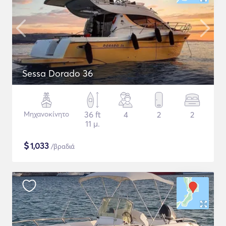
Sessa Dorado 36
Μηχανοκίνητο
36 ft
4
2
2
11 μ.
$
1,033
/βραδιά