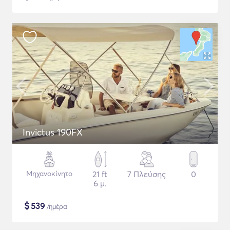
Invictus 190FX
Μηχανοκίνητο
21 ft
7 Πλεύσης
0
6 μ.
$
539
/ημέρα