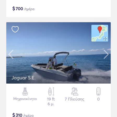
$
700
/ημέρα
Jaguar S.E.
Μηχανοκίνητο
19 ft
7 Πλεύσης
0
6 μ.
$
310
/ημέρα