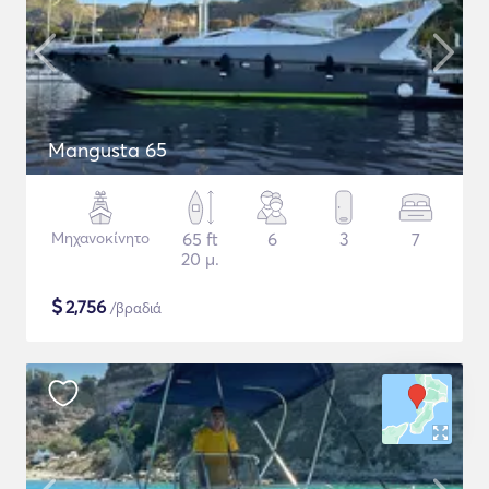
Mangusta 65
Μηχανοκίνητο
65 ft
6
3
7
20 μ.
$
2,756
/βραδιά