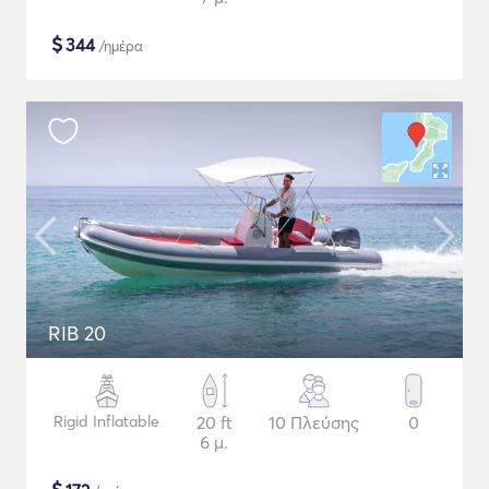
$
344
/ημέρα
RIB 20
Rigid Inflatable
20 ft
10 Πλεύσης
0
6 μ.