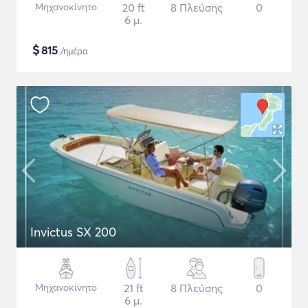
Μηχανοκίνητο
20 ft
8 Πλεύσης
0
6 μ.
$
815
/ημέρα
Invictus SX 200
Μηχανοκίνητο
21 ft
8 Πλεύσης
0
6 μ.