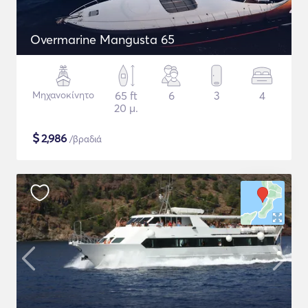
Overmarine Mangusta 65
Μηχανοκίνητο
65 ft
6
3
4
20 μ.
$
2,986
/βραδιά