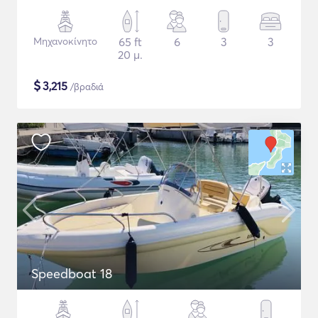
Μηχανοκίνητο
65 ft
6
3
3
20 μ.
$
3,215
/βραδιά
Speedboat 18