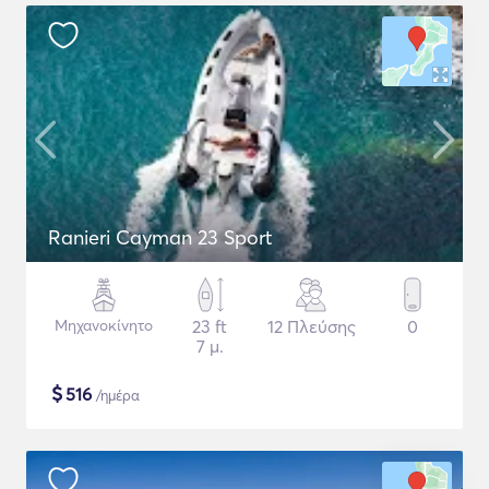
Ranieri Cayman 23 Sport
Μηχανοκίνητο
23 ft
12 Πλεύσης
0
7 μ.
$
516
/ημέρα