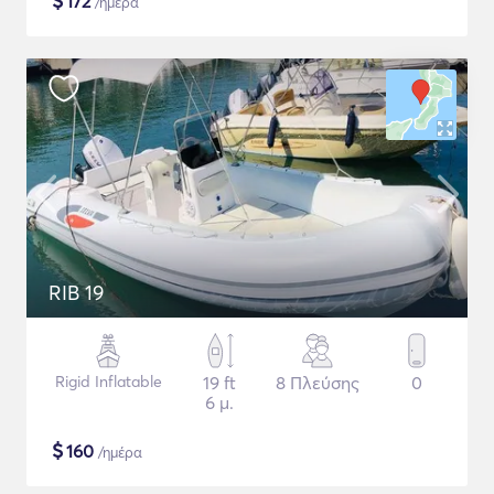
$
172
/ημέρα
RIB 19
Rigid Inflatable
19 ft
8 Πλεύσης
0
6 μ.
$
160
/ημέρα