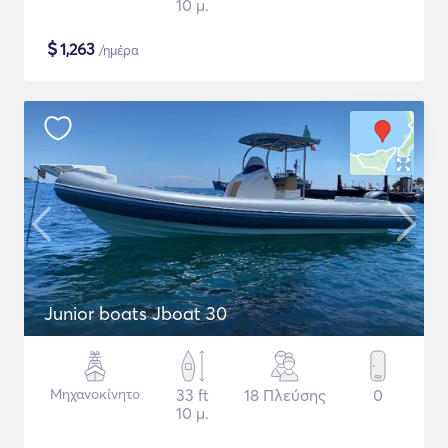
10 μ.
$
1,263
/ημέρα
Junior boats Jboat 30
Μηχανοκίνητο
33 ft
18 Πλεύσης
0
10 μ.