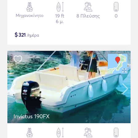
Μηχανοκίνητο
19 ft
8 Πλεύσης
0
6 μ.
$
321
/ημέρα
Invictus 190FX