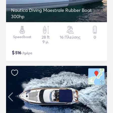
Nautica Diving Maestrale Rubber Boat
300hp
Speedboat
28 ft
16 Πλεύσης
0
9 μ.
$
516
/ημέρα