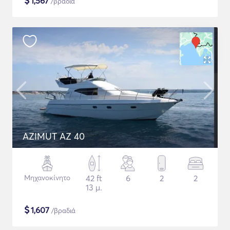
$
1,567
/βραδιά
AZIMUT AZ 40
Μηχανοκίνητο
42 ft
6
2
2
13 μ.
$
1,607
/βραδιά