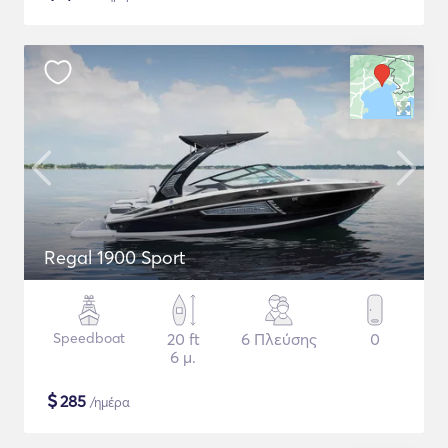
Regal 1900 Sport
Speedboat
20 ft
6 Πλεύσης
0
6 μ.
$
285
/ημέρα