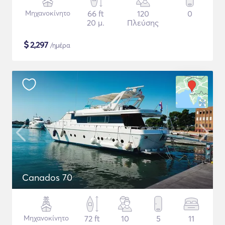
Μηχανοκίνητο
66 ft
120
0
20 μ.
Πλεύσης
$
2,297
/ημέρα
Canados 70
Μηχανοκίνητο
72 ft
10
5
11