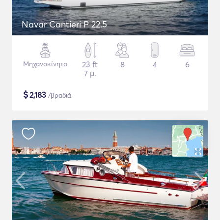
Navar Cantieri P 22.5
Μηχανοκίνητο
23 ft
8
4
6
7 μ.
$
2,183
/βραδιά