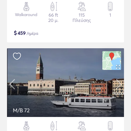
Walkaround
66 ft
115
1
20 μ.
Πλεύσης
$
459
/ημέρα
M/B 72