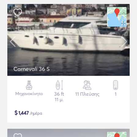
Carnevali 36 S
Μηχανοκίνητο
36 ft
11 Πλεύσης
1
11 μ.
$
1,447
/ημέρα