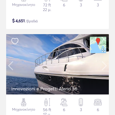
Μηχανοκίνητο
72 ft
6
3
3
22 μ.
$
4,651
/βραδιά
Innovazioni e Progetti Alena 56
Μηχανοκίνητο
56 ft
6
3
6
17 μ.