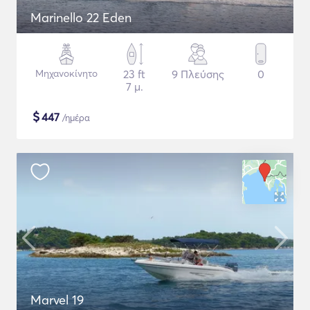
Marinello 22 Eden
Μηχανοκίνητο
23 ft
9 Πλεύσης
0
7 μ.
$
447
/ημέρα
Marvel 19