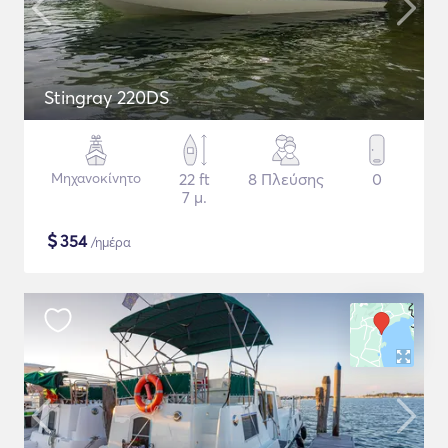
Stingray 220DS
Μηχανοκίνητο
22 ft
8 Πλεύσης
0
7 μ.
$
354
/ημέρα