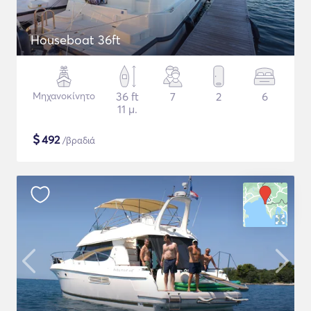
Houseboat 36ft
Μηχανοκίνητο
36 ft
7
2
6
11 μ.
$
492
/βραδιά