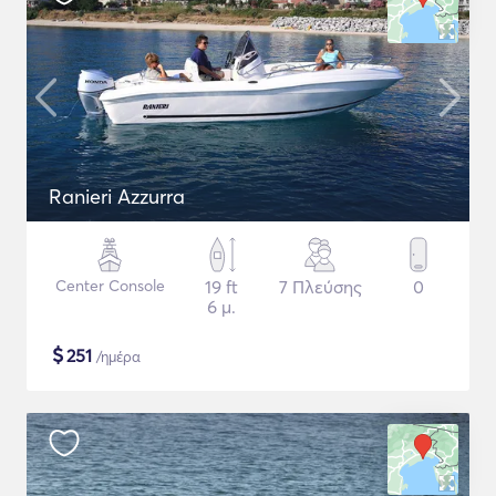
Ranieri Azzurra
Center Console
19 ft
7 Πλεύσης
0
6 μ.
$
251
/ημέρα