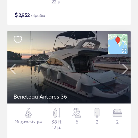
22 μ.
$
2,952
/βραδιά
Beneteau Antares 36
Μηχανοκίνητο
38 ft
6
2
2
12 μ.