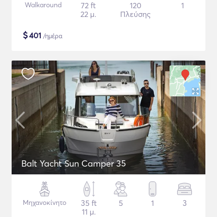
Walkaround
72 ft
120
1
22 μ.
Πλεύσης
$
401
/ημέρα
Balt Yacht Sun Camper 35
Μηχανοκίνητο
35 ft
5
1
3
11 μ.