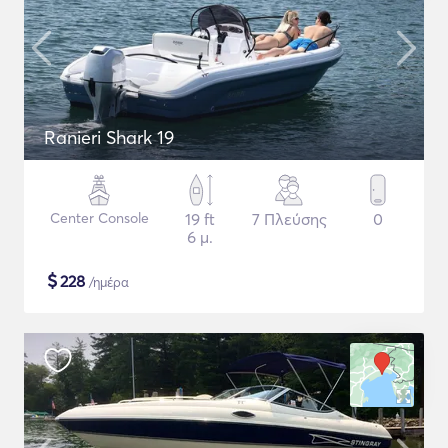
Ranieri Shark 19
Center Console
19 ft
7 Πλεύσης
0
6 μ.
$
228
/ημέρα