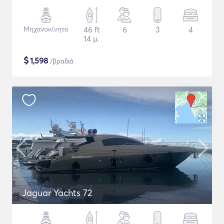
Μηχανοκίνητο
46 ft
6
3
4
14 μ.
$
1,598
/βραδιά
Jaguar Yachts 72