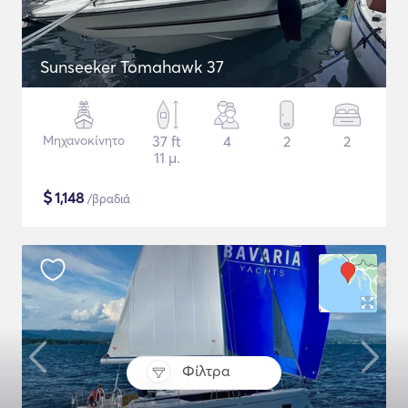
Sunseeker Tomahawk 37
Μηχανοκίνητο
37 ft
4
2
2
11 μ.
$
1,148
/βραδιά
Φίλτρα