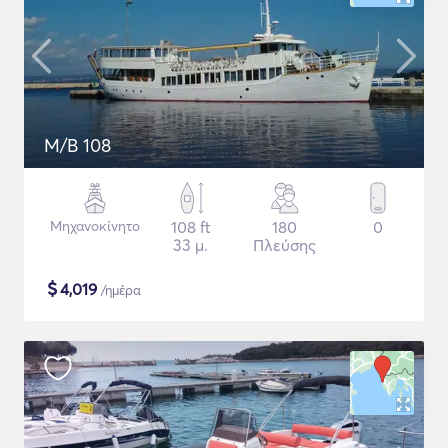
M/B 108
Μηχανοκίνητο
108 ft
180
0
33 μ.
Πλεύσης
$
4,019
/ημέρα