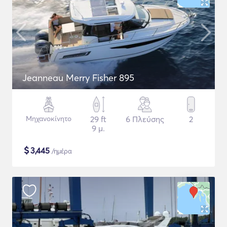
Jeanneau Merry Fisher 895
Μηχανοκίνητο
29 ft
6 Πλεύσης
2
9 μ.
$
3,445
/ημέρα