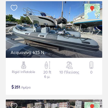
Acquaviva 635 N
Rigid Inflatable
20 ft
10 Πλεύσης
0
6 μ.
$
251
/ημέρα