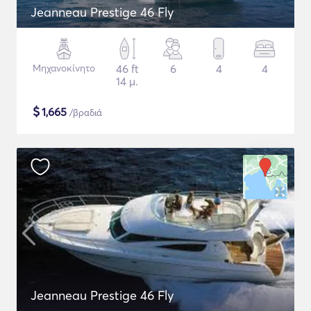
Jeanneau Prestige 46 Fly
Μηχανοκίνητο
46 ft
6
4
4
14 μ.
$
1,665
/βραδιά
Jeanneau Prestige 46 Fly