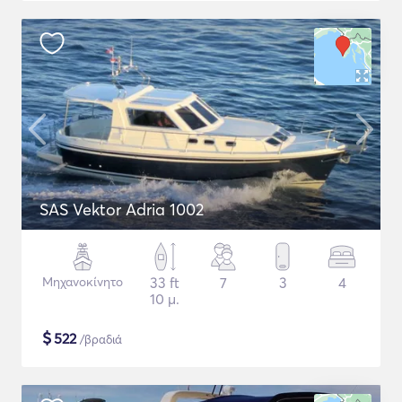
SAS Vektor Adria 1002
Μηχανοκίνητο
33 ft
7
3
4
10 μ.
$
522
/βραδιά