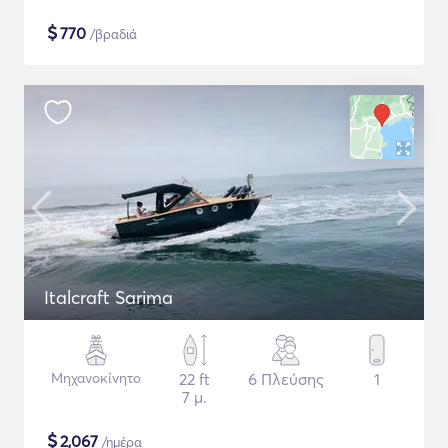
$
770
/βραδιά
Italcraft Sarima
Μηχανοκίνητο
22 ft
6 Πλεύσης
1
7 μ.
$
2,067
/ημέρα