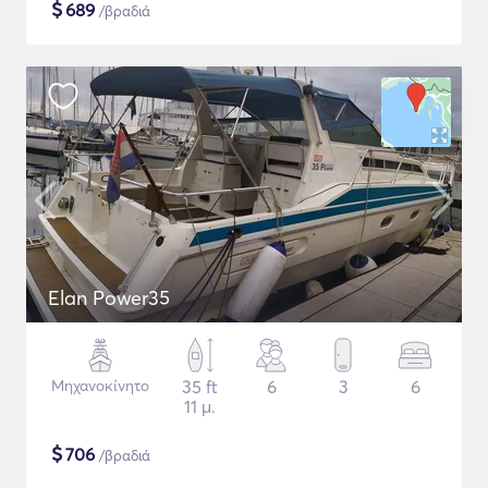
$
689
/βραδιά
Elan Power35
Μηχανοκίνητο
35 ft
6
3
6
11 μ.
$
706
/βραδιά