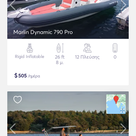
Marlin Dynamic 790 Pro
Rigid Inflatable
26 ft
12 Πλεύσης
0
8 μ.
$
505
/ημέρα