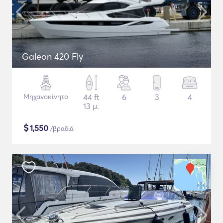
Galeon 420 Fly
Μηχανοκίνητο
44 ft
6
3
4
13 μ.
$
1,550
/βραδιά