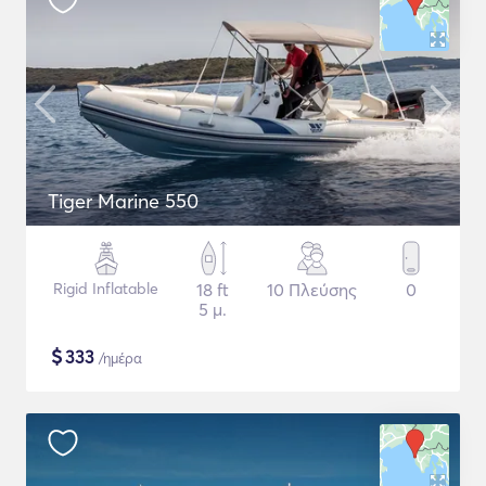
Tiger Marine 550
Rigid Inflatable
18 ft
10 Πλεύσης
0
5 μ.
$
333
/ημέρα