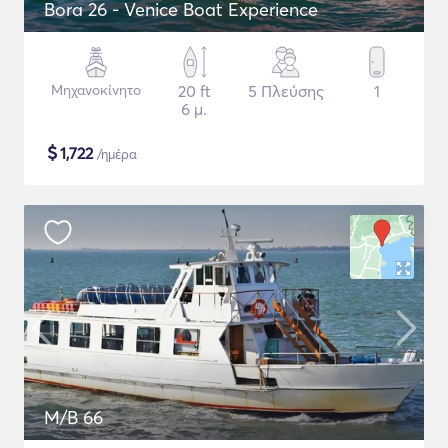
Bora 26 - Venice Boat Experience
Μηχανοκίνητο
20 ft
5 Πλεύσης
1
6 μ.
$
1,722
/ημέρα
M/B 66