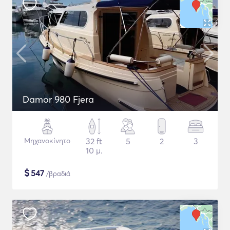
Damor 980 Fjera
Μηχανοκίνητο
32 ft
5
2
3
10 μ.
$
547
/βραδιά