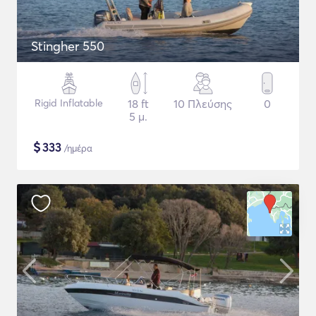
Stingher 550
Rigid Inflatable
18 ft
10 Πλεύσης
0
5 μ.
$
333
/ημέρα