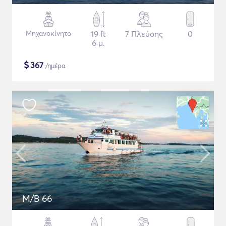
Μηχανοκίνητο
19 ft
7 Πλεύσης
0
6 μ.
$
367
/ημέρα
M/B 66