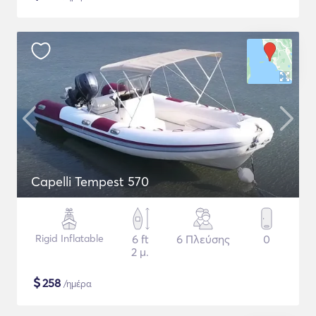
Capelli Tempest 570
Rigid Inflatable
6 ft
6 Πλεύσης
0
2 μ.
$
258
/ημέρα