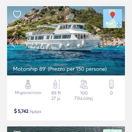
Motorship 89' (Prezzo per 150 persone)
Μηχανοκίνητο
89 ft
100
0
27 μ.
Πλεύσης
$
5,742
/ημέρα