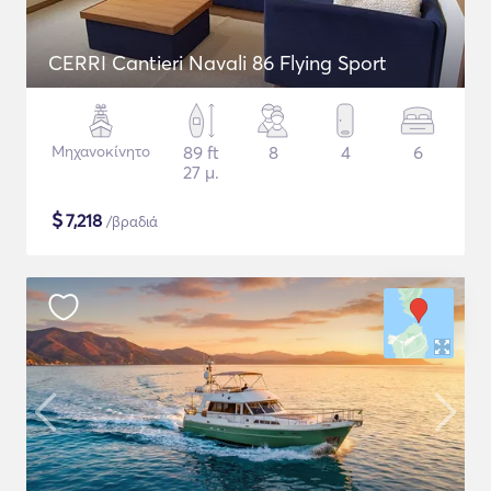
CERRI Cantieri Navali 86 Flying Sport
Μηχανοκίνητο
89 ft
8
4
6
27 μ.
$
7,218
/βραδιά