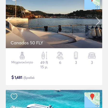
Canados 50 FLY
Μηχανοκίνητο
49 ft
6
3
3
15 μ.
$
1,481
/βραδιά