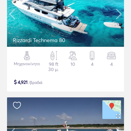
Rizzardi Technema 80
Μηχανοκίνητο
98 ft
10
4
4
30 μ.
$
4,921
/βραδιά