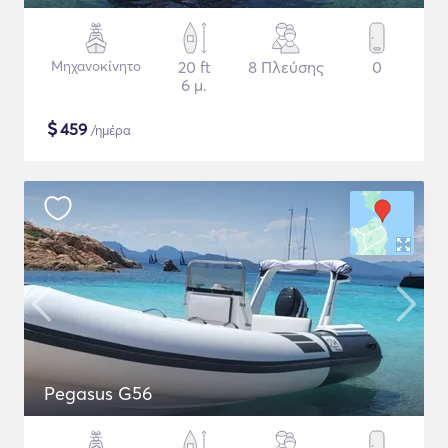
Μηχανοκίνητο
20 ft
8 Πλεύσης
0
6 μ.
$
459
/ημέρα
Pegasus G56