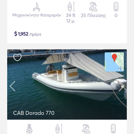
Μηχανοκίνητο Καταμαράν
39 ft
35 Πλεύσης
0
12 μ.
$
1,952
/ημέρα
CAB Dorado 770