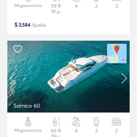
Μηχανοκίνητο
59 ft
4
2
3
18 μ.
$
3,584
/βραδιά
Sarnico 60
Μηχανοκίνητο
60 ft
4
2
2
18 μ.