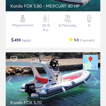
Kardis FOX 5,80 - MERCURY 40 HP
Μηχανοκίνητο
20 ft
8 Πλεύσης
0
6 μ.
$
459
5.0
/ημέρα
(1
κριτικές
)
Kardis FOX 5,70