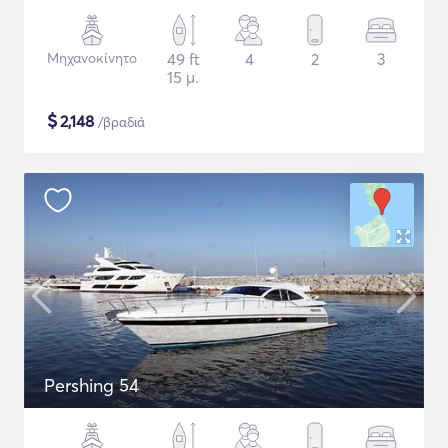
Μηχανοκίνητο
49 ft
4
2
3
15 μ.
$
2,148
/βραδιά
Pershing 54