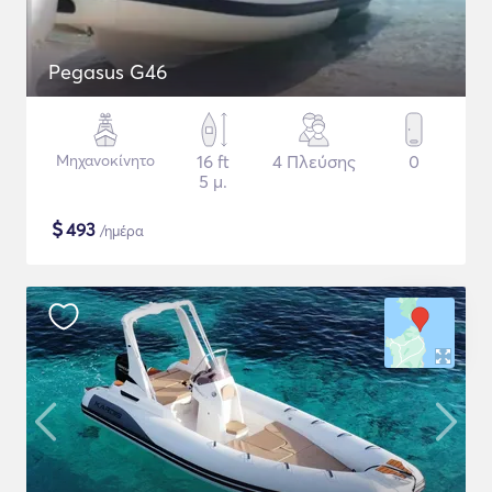
Pegasus G46
Μηχανοκίνητο
16 ft
4 Πλεύσης
0
5 μ.
$
493
/ημέρα