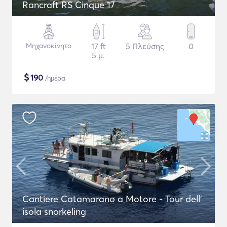
Rancraft RS Cinque 17
Μηχανοκίνητο
17 ft
5 Πλεύσης
0
5 μ.
$
190
/ημέρα
Cantiere Catamarano a Motore - Tour dell'
isola snorkeling