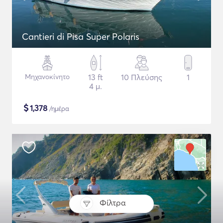
Cantieri di Pisa Super Polaris
Μηχανοκίνητο
13 ft
10 Πλεύσης
1
4 μ.
$
1,378
/ημέρα
Φίλτρα