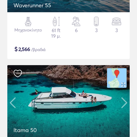
Waverunner 55
Μηχανοκίνητο
61 ft
6
3
3
19 μ.
$
2,566
/βραδιά
Itama 50