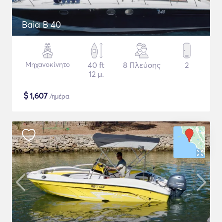
Baia B 40
Μηχανοκίνητο
40 ft
8 Πλεύσης
2
12 μ.
$
1,607
/ημέρα