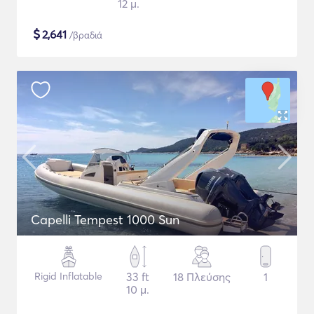
12 μ.
$
2,641
/βραδιά
Capelli Tempest 1000 Sun
Rigid Inflatable
33 ft
18 Πλεύσης
1
10 μ.