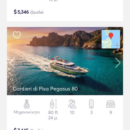
$
5,346
/βραδιά
Cantieri di Pisa Pegasus 80
Μηχανοκίνητο
80 ft
10
3
9
24 μ.