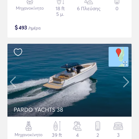
Μηχανοκίνητο
18 ft
6 Πλεύσης
0
5 μ.
$
493
/ημέρα
PARDO YACHTS 38
Μηχανοκίνητο
39 ft
4
2
3