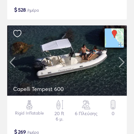
$
528
/ημέρα
Capelli Tempest 600
Rigid Inflatable
20 ft
6 Πλεύσης
0
6 μ.
$
269
/ημέρα