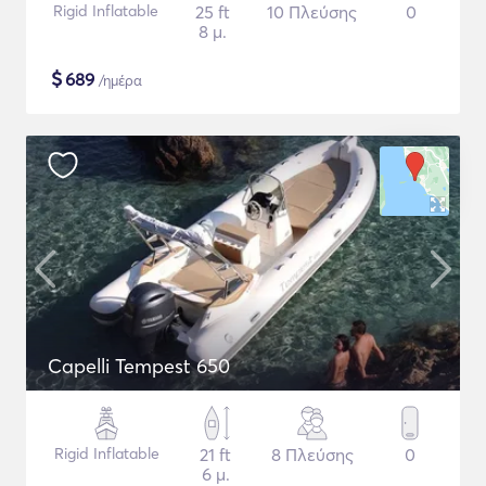
Rigid Inflatable
25 ft
10 Πλεύσης
0
8 μ.
$
689
/ημέρα
Capelli Tempest 650
Rigid Inflatable
21 ft
8 Πλεύσης
0
6 μ.