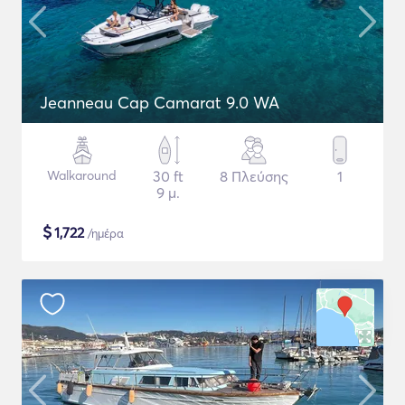
Jeanneau Cap Camarat 9.0 WA
Walkaround
30 ft
8 Πλεύσης
1
9 μ.
$
1,722
/ημέρα