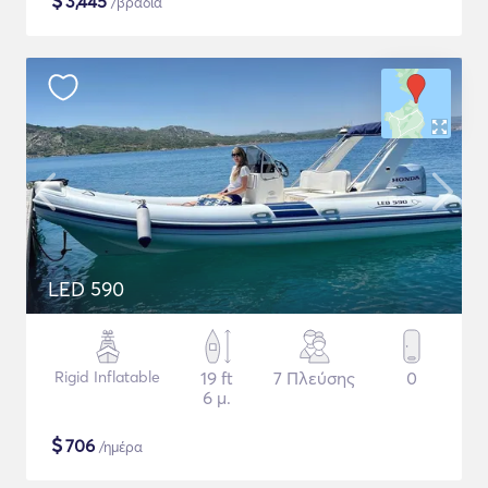
$
3,445
/βραδιά
LED 590
Rigid Inflatable
19 ft
7 Πλεύσης
0
6 μ.
$
706
/ημέρα