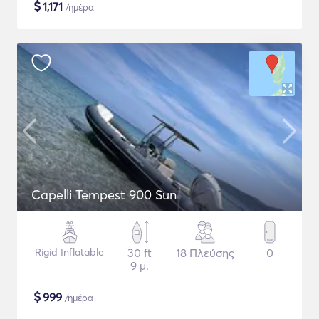
$
1,171
/ημέρα
Capelli Tempest 900 Sun
Rigid Inflatable
30 ft
18 Πλεύσης
0
9 μ.
$
999
/ημέρα