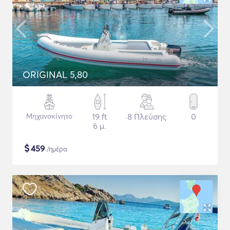
ORIGINAL 5,80
Μηχανοκίνητο
19 ft
8 Πλεύσης
0
6 μ.
$
459
/ημέρα