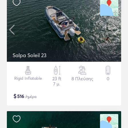
Salpa Soleil 23
Rigid Inflatable
23 ft
8 Πλεύσης
0
7 μ.
$
516
/ημέρα