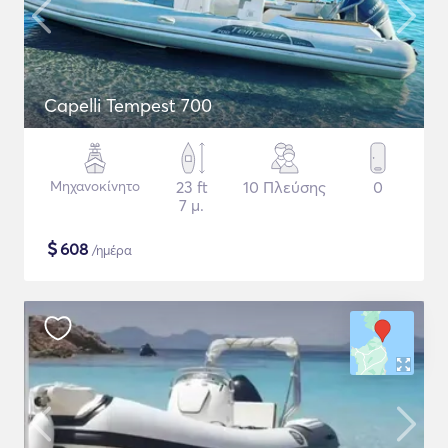
Capelli Tempest 700
Μηχανοκίνητο
23 ft
10 Πλεύσης
0
7 μ.
$
608
/ημέρα