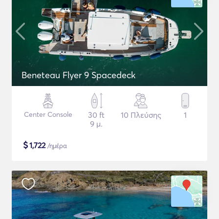
Beneteau Flyer 9 Spacedeck
Center Console
30 ft
10 Πλεύσης
1
9 μ.
$
1,722
/ημέρα