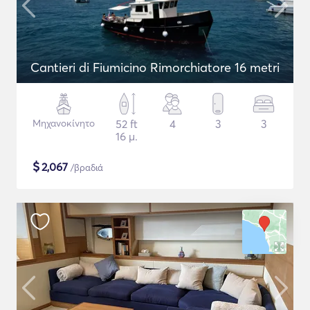
Cantieri di Fiumicino Rimorchiatore 16 metri
Μηχανοκίνητο
52 ft
4
3
3
16 μ.
$
2,067
/βραδιά