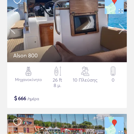
Alson 800
Μηχανοκίνητο
26 ft
10 Πλεύσης
0
8 μ.
$
666
/ημέρα