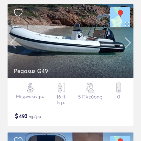
Pegasus G49
Μηχανοκίνητο
16 ft
5 Πλεύσης
0
5 μ.
$
493
/ημέρα