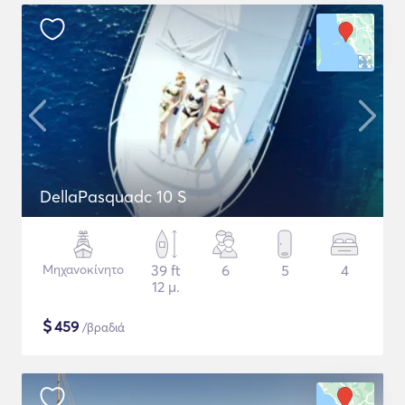
DellaPasquadc 10 S
Μηχανοκίνητο
39 ft
6
5
4
12 μ.
$
459
/βραδιά