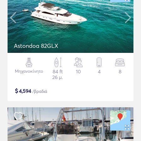
Astondoa 82GLX
Μηχανοκίνητο
84 ft
10
4
8
26 μ.
$
4,594
/βραδιά