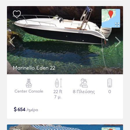
Marinello Eden 22
Center Console
22 ft
8 Πλεύσης
0
7 μ.
$
654
/ημέρα