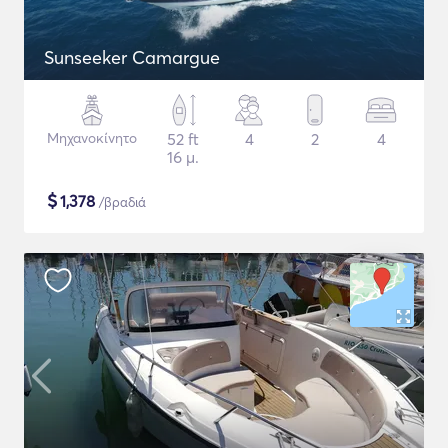
Sunseeker Camargue
Μηχανοκίνητο
52 ft
4
2
4
16 μ.
$
1,378
/βραδιά