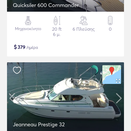
Quicksiler 600 Commander
Μηχανοκίνητο
20 ft
6 Πλεύσης
0
6 μ.
$
379
/ημέρα
Jeanneau Prestige 32