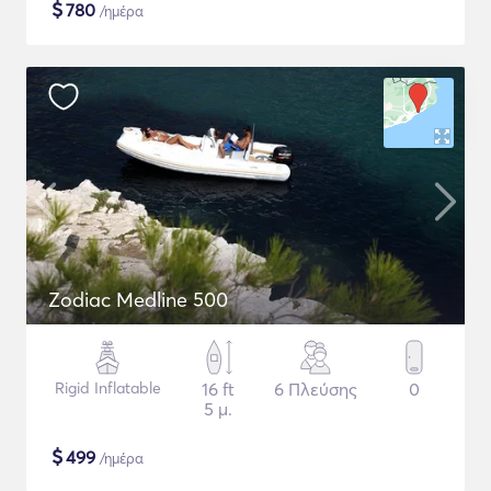
$
780
/ημέρα
Zodiac Medline 500
Rigid Inflatable
16 ft
6 Πλεύσης
0
5 μ.
$
499
/ημέρα