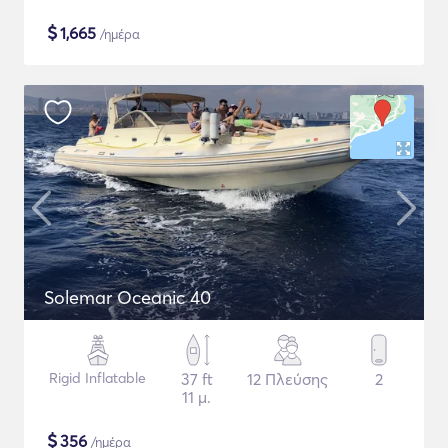
$
1,665
/ημέρα
Solemar Oceanic 40
Rigid Inflatable
37 ft
12 Πλεύσης
2
11 μ.
$
356
/ημέρα