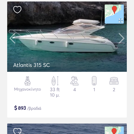
Atlantis 315 SC
Μηχανοκίνητο
33 ft
4
1
2
10 μ.
$
893
/βραδιά