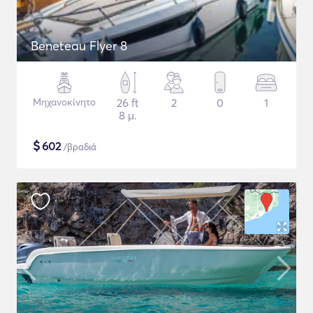
Beneteau Flyer 8
Μηχανοκίνητο
26 ft
2
0
1
8 μ.
$
602
/βραδιά