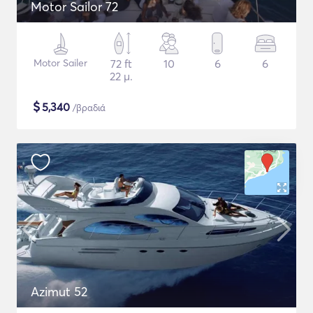
Motor Sailor 72
Motor Sailer
72 ft
10
6
6
22 μ.
$
5,340
/βραδιά
Azimut 52