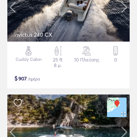
Invictus 240 CX
Cuddy Cabin
25 ft
10 Πλεύσης
0
8 μ.
$
907
/ημέρα