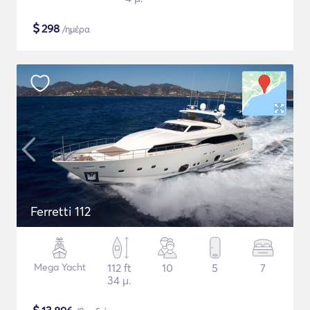
$
298
/ημέρα
Ferretti 112
Mega Yacht
112 ft
10
5
7
34 μ.