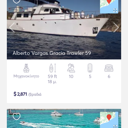
Alberto Vargas Gracia Trawler 59
Μηχανοκίνητο
59 ft
10
5
6
18 μ.
$
2,871
/βραδιά