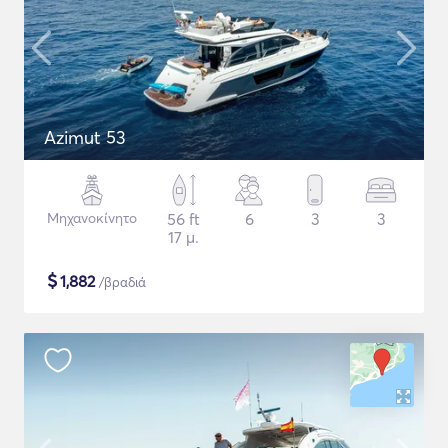
Azimut 53
Μηχανοκίνητο
56 ft
6
3
3
17 μ.
$
1,882
/βραδιά