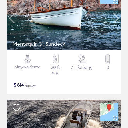
Menorquin 31 Sundeck
Μηχανοκίνητο
20 ft
7 Πλεύσης
0
6 μ.
$
614
/ημέρα