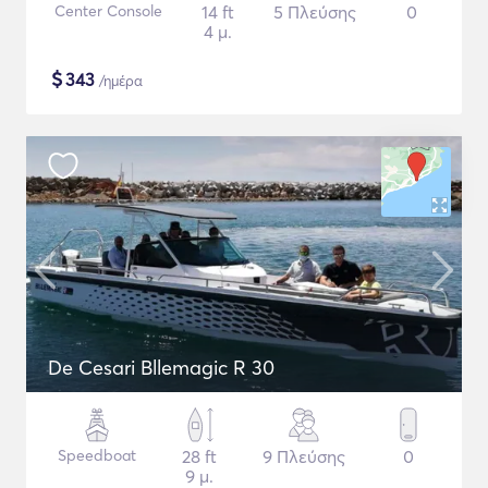
Center Console
14 ft
5 Πλεύσης
0
4 μ.
$
343
/ημέρα
De Cesari Bllemagic R 30
Speedboat
28 ft
9 Πλεύσης
0
9 μ.