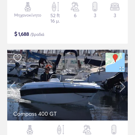
Μηχανοκίνητο
52 ft
6
3
3
16 μ.
$
1,688
/βραδιά
Compass 400 GT