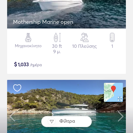
Mothership Marine open
Μηχανοκίνητο
30 ft
10 Πλεύσης
1
9 μ.
$
1,033
/ημέρα
Φίλτρα