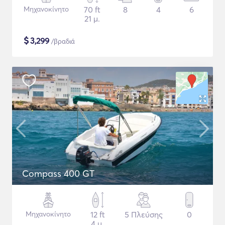
Μηχανοκίνητο
70 ft
8
4
6
21 μ.
$
3,299
/βραδιά
Compass 400 GT
Μηχανοκίνητο
12 ft
5 Πλεύσης
0
4 μ.