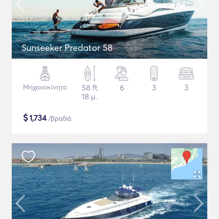
Sunseeker Predator 58
Μηχανοκίνητο
58 ft
6
3
3
18 μ.
$
1,734
/βραδιά