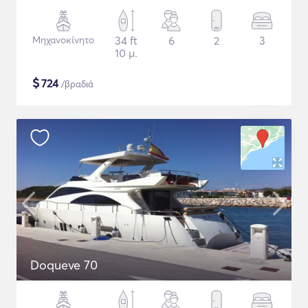
Μηχανοκίνητο
34 ft
6
2
3
10 μ.
$
724
/βραδιά
Doqueve 70