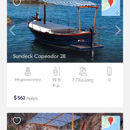
Sundeck Capeador 28
Μηχανοκίνητο
19 ft
7 Πλεύσης
0
6 μ.
$
562
/ημέρα