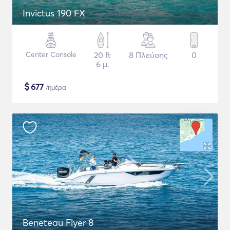
Invictus 190 FX
Center Console
20 ft
8 Πλεύσης
0
6 μ.
$
677
/ημέρα
Beneteau Flyer 8