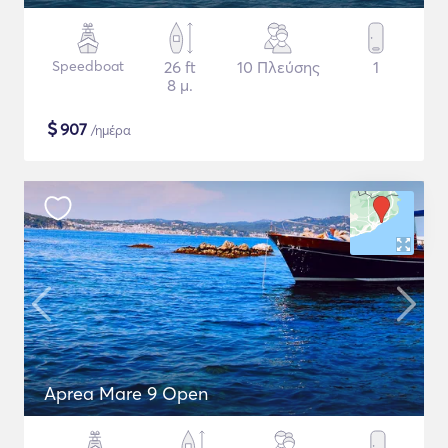
Speedboat
26 ft
10 Πλεύσης
1
8 μ.
$
907
/ημέρα
Aprea Mare 9 Open