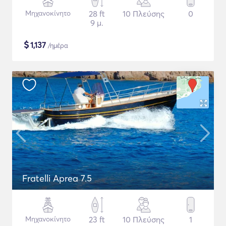
Μηχανοκίνητο
28 ft
10 Πλεύσης
0
9 μ.
$
1,137
/ημέρα
Fratelli Aprea 7.5
Μηχανοκίνητο
23 ft
10 Πλεύσης
1