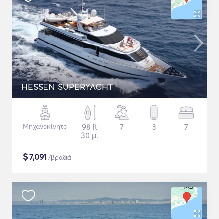
HESSEN SUPERYACHT
Μηχανοκίνητο
98 ft
7
3
7
30 μ.
$
7,091
/βραδιά