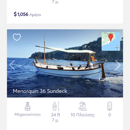
7 μ.
$
1,056
/ημέρα
Menorquin 36 Sundeck
Μηχανοκίνητο
24 ft
10 Πλεύσης
0
7 μ.