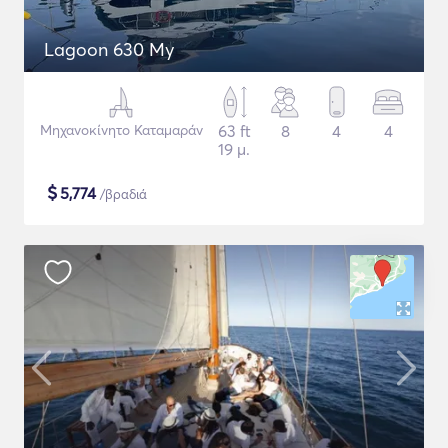
Lagoon 630 My
Μηχανοκίνητο Καταμαράν
63 ft
8
4
4
19 μ.
$
5,774
/βραδιά