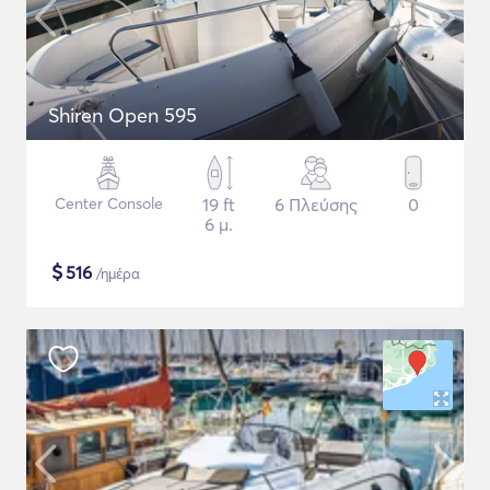
Shiren Open 595
Center Console
19 ft
6 Πλεύσης
0
6 μ.
$
516
/ημέρα