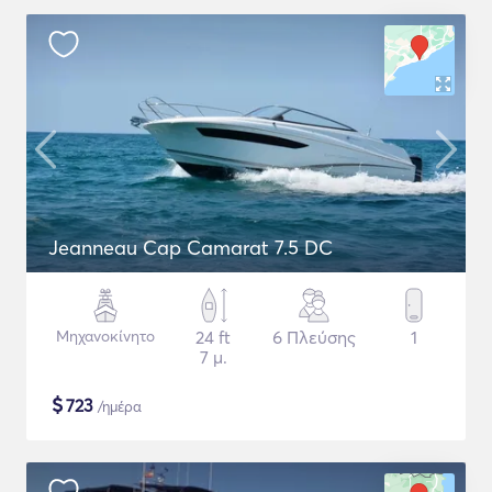
Jeanneau Cap Camarat 7.5 DC
Μηχανοκίνητο
24 ft
6 Πλεύσης
1
7 μ.
$
723
/ημέρα