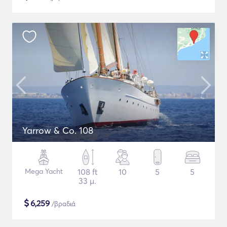
Yarrow & Co. 108
Mega Yacht
108 ft
10
5
5
33 μ.
$
6,259
/βραδιά