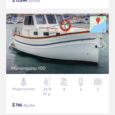
$
13,896
/βραδιά
Menorquina 100
Μηχανοκίνητο
34 ft
4
2
2
10 μ.
$
786
/βραδιά