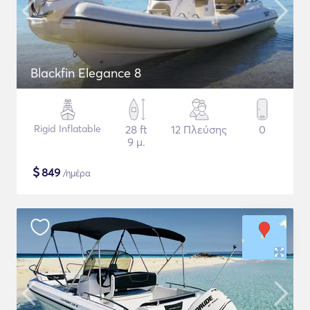
Blackfin Elegance 8
Rigid Inflatable
28 ft
12 Πλεύσης
0
9 μ.
$
849
/ημέρα