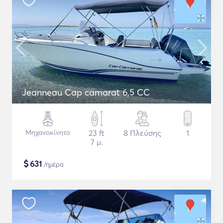
Jeanneau Cap camarat 6,5 CC
Μηχανοκίνητο
23 ft
8 Πλεύσης
1
7 μ.
$
631
/ημέρα