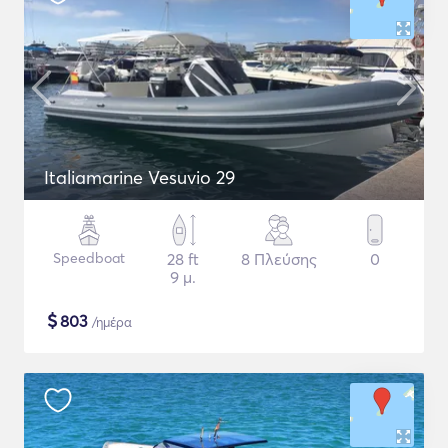
Italiamarine Vesuvio 29
Speedboat
28 ft
8 Πλεύσης
0
9 μ.
$
803
/ημέρα