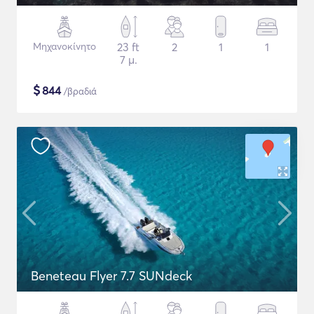
Μηχανοκίνητο
23 ft
2
1
1
7 μ.
$
844
/βραδιά
Beneteau Flyer 7.7 SUNdeck