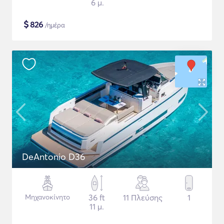
6 μ.
$
826
/ημέρα
DeAntonio D36
Μηχανοκίνητο
36 ft
11 Πλεύσης
1
11 μ.