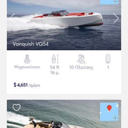
Vanquish VQ54
Μηχανοκίνητο
54 ft
10 Πλεύσης
1
16 μ.
$
4,651
/ημέρα