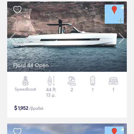
Fjord 44 Open
Speedboat
44 ft
2
1
1
13 μ.
$
1,952
/βραδιά