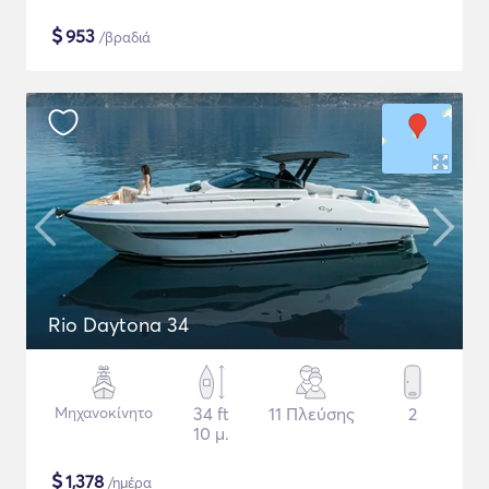
$
953
/βραδιά
Rio Daytona 34
Μηχανοκίνητο
34 ft
11 Πλεύσης
2
10 μ.
$
1,378
/ημέρα