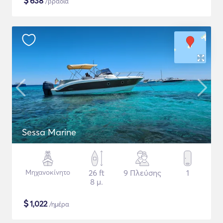
$
638
/βραδιά
Sessa Marine
Μηχανοκίνητο
26 ft
9 Πλεύσης
1
8 μ.
$
1,022
/ημέρα