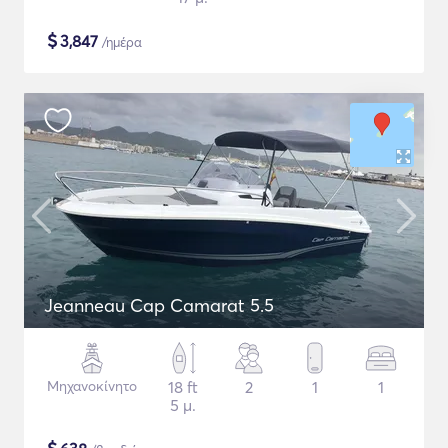
$
3,847
/ημέρα
Jeanneau Cap Camarat 5.5
Μηχανοκίνητο
18 ft
2
1
1
5 μ.