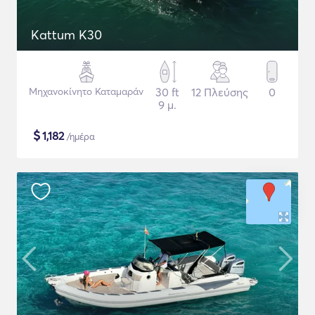
Kattum K30
Μηχανοκίνητο Καταμαράν
30 ft
12 Πλεύσης
0
9 μ.
$
1,182
/ημέρα