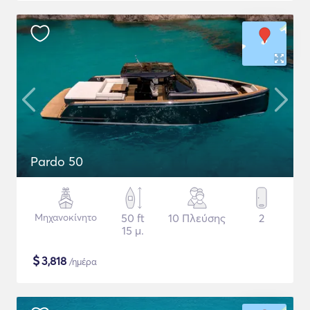
Pardo 50
Μηχανοκίνητο
50 ft
10 Πλεύσης
2
15 μ.
$
3,818
/ημέρα