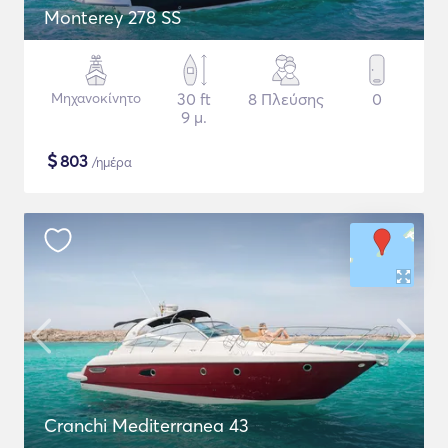
Monterey 278 SS
Μηχανοκίνητο
30 ft
8 Πλεύσης
0
9 μ.
$
803
/ημέρα
Cranchi Mediterranea 43