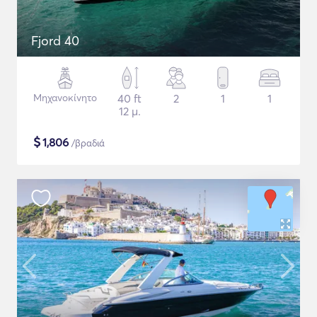
Fjord 40
Μηχανοκίνητο
40 ft
2
1
1
12 μ.
$
1,806
/βραδιά