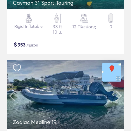
Cayman 31 Sport Touring
Rigid Inflatable
33 ft
12 Πλεύσης
0
10 μ.
$
953
/ημέρα
Zodiac Medline 19