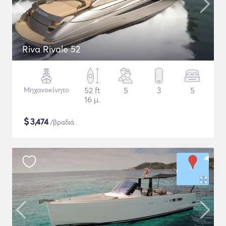
Riva Rivale 52
Μηχανοκίνητο
52 ft
5
3
5
16 μ.
$
3,474
/βραδιά