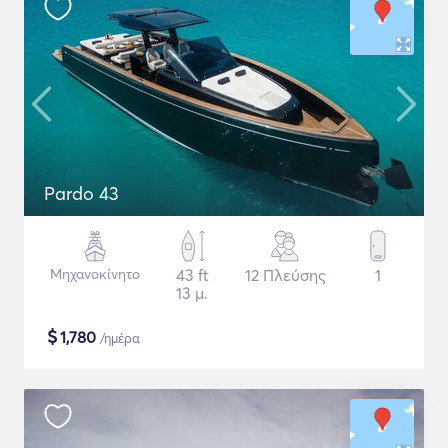
Pardo 43
Μηχανοκίνητο
43 ft
12 Πλεύσης
1
13 μ.
$
1,780
/ημέρα