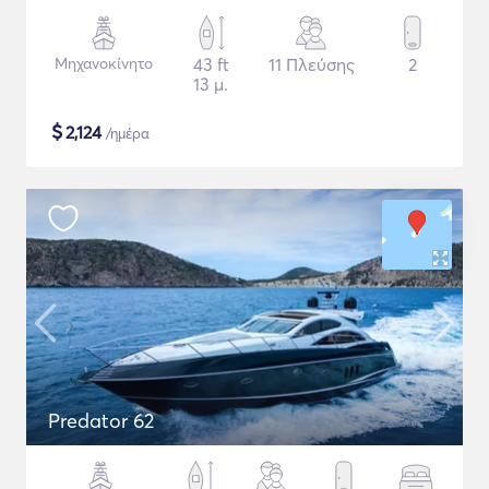
Μηχανοκίνητο
43 ft
11 Πλεύσης
2
13 μ.
$
2,124
/ημέρα
Predator 62