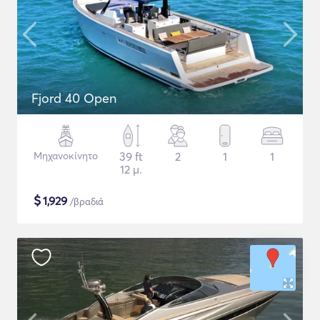
Fjord 40 Open
Μηχανοκίνητο
39 ft
2
1
1
12 μ.
$
1,929
/βραδιά