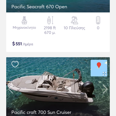
Pacific Seacraft 670 Open
Μηχανοκίνητο
2198 ft
10 Πλεύσης
0
670 μ.
$
551
/ημέρα
Pacific craft 700 Sun Cruiser