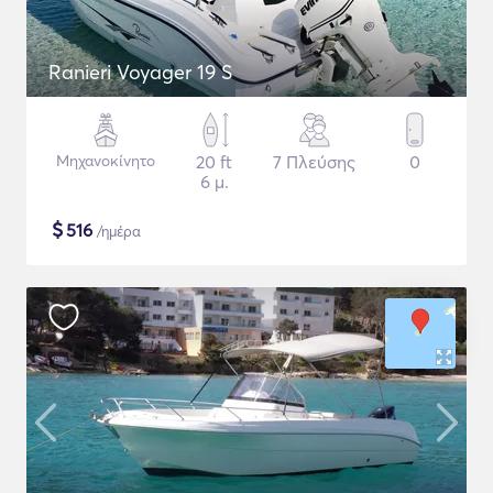
Ranieri Voyager 19 S
Μηχανοκίνητο
20 ft
7 Πλεύσης
0
6 μ.
$
516
/ημέρα