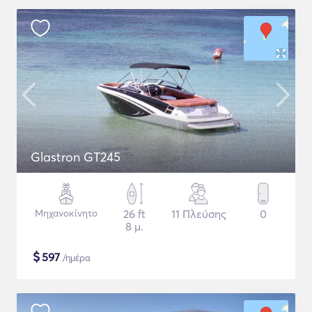
Glastron GT245
Μηχανοκίνητο
26 ft
11 Πλεύσης
0
8 μ.
$
597
/ημέρα