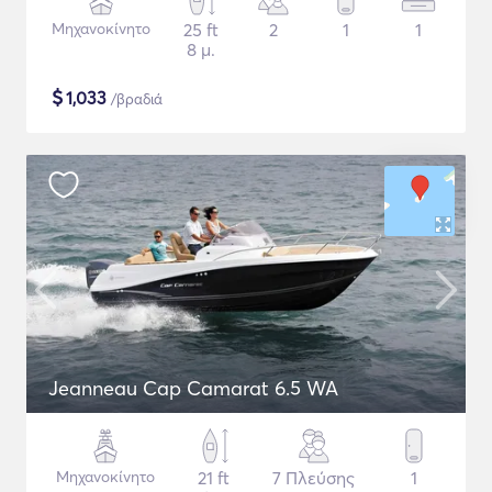
Μηχανοκίνητο
25 ft
2
1
1
8 μ.
$
1,033
/βραδιά
Jeanneau Cap Camarat 6.5 WA
Μηχανοκίνητο
21 ft
7 Πλεύσης
1