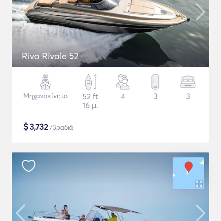
Riva Rivale 52
Μηχανοκίνητο
52 ft
4
3
3
16 μ.
$
3,732
/βραδιά