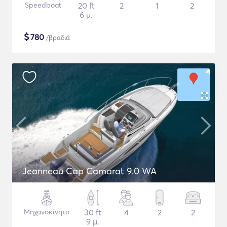
Speedboat
20 ft
2
1
2
6 μ.
$
780
/βραδιά
Jeanneau Cap Camarat 9.0 WA
Μηχανοκίνητο
30 ft
4
2
2
9 μ.