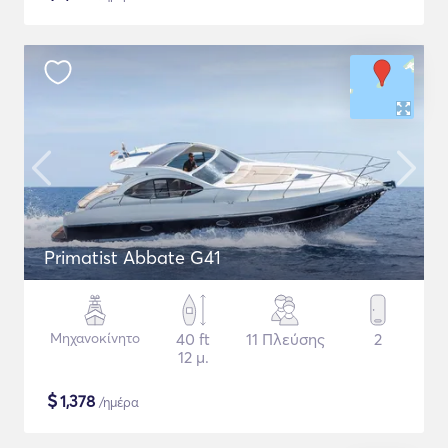
Primatist Abbate G41
Μηχανοκίνητο
40 ft
11 Πλεύσης
2
12 μ.
$
1,378
/ημέρα