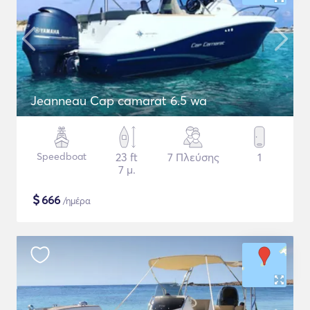
Jeanneau Cap camarat 6.5 wa
Speedboat
23 ft
7 Πλεύσης
1
7 μ.
$
666
/ημέρα