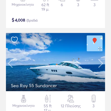
Μηχανοκίνητο
62 ft
6
3
3
19 μ.
$
4,008
/βραδιά
Sea Ray 55 Sundancer
Μηχανοκίνητο
55 ft
12 Πλεύσης
3
17 μ.