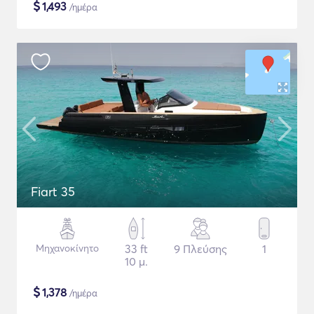
$
1,493
/ημέρα
Fiart 35
Μηχανοκίνητο
33 ft
9 Πλεύσης
1
10 μ.
$
1,378
/ημέρα