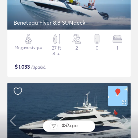
Beneteau Flyer 8.8 SUNdeck
Μηχανοκίνητο
27 ft
2
0
1
8 μ.
$
1,033
/βραδιά
Φίλτρα