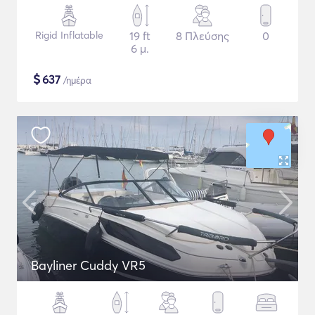
Rigid Inflatable
19 ft
8 Πλεύσης
0
6 μ.
$
637
/ημέρα
Bayliner Cuddy VR5