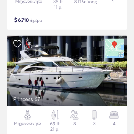
Μηχανοκίνητο
35 ft
8 Πλεύσης
1
11 μ.
$
6,710
/ημέρα
Princess 67
Μηχανοκίνητο
69 ft
8
3
4
21 μ.