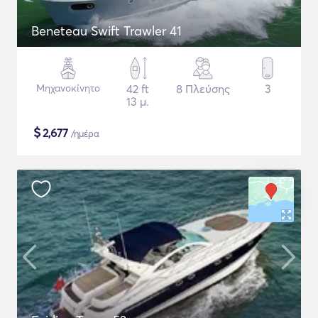
Beneteau Swift Trawler 41
Μηχανοκίνητο
42 ft
8 Πλεύσης
3
13 μ.
$
2,677
/ημέρα