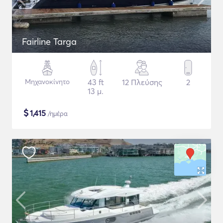
Fairline Targa
Μηχανοκίνητο
43 ft
12 Πλεύσης
2
13 μ.
$
1,415
/ημέρα