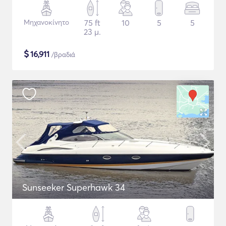
Μηχανοκίνητο
75 ft
10
5
5
23 μ.
$
16,911
/βραδιά
Sunseeker Superhawk 34