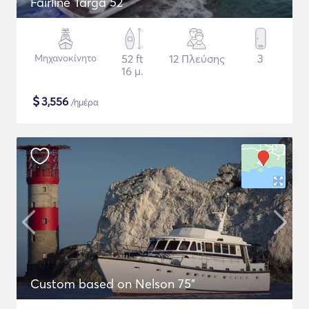
Fairline Targa 52
Μηχανοκίνητο
52 ft
12 Πλεύσης
3
16 μ.
$
3,556
/ημέρα
Custom based on Nelson 75"