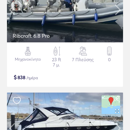
Ribcraft 6.8 Pro
Μηχανοκίνητο
23 ft
7 Πλεύσης
0
7 μ.
$
838
/ημέρα