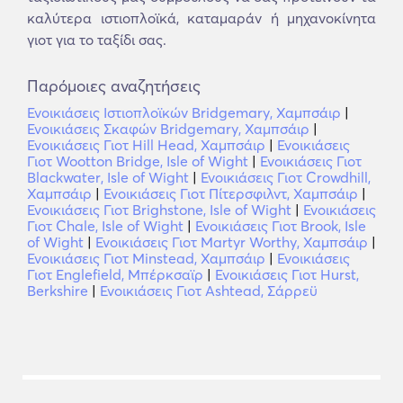
καλύτερα ιστιοπλοϊκά, καταμαράν ή μηχανοκίνητα
γιοτ για το ταξίδι σας.
Παρόμοιες αναζητήσεις
Ενοικιάσεις Ιστιοπλοϊκών Bridgemary, Χαμπσάιρ
|
Ενοικιάσεις Σκαφών Bridgemary, Χαμπσάιρ
|
Ενοικιάσεις Γιοτ Hill Head, Χαμπσάιρ
|
Ενοικιάσεις
Γιοτ Wootton Bridge, Isle of Wight
|
Ενοικιάσεις Γιοτ
Blackwater, Isle of Wight
|
Ενοικιάσεις Γιοτ Crowdhill,
Χαμπσάιρ
|
Ενοικιάσεις Γιοτ Πίτερσφιλντ, Χαμπσάιρ
|
Ενοικιάσεις Γιοτ Brighstone, Isle of Wight
|
Ενοικιάσεις
Γιοτ Chale, Isle of Wight
|
Ενοικιάσεις Γιοτ Brook, Isle
of Wight
|
Ενοικιάσεις Γιοτ Martyr Worthy, Χαμπσάιρ
|
Ενοικιάσεις Γιοτ Minstead, Χαμπσάιρ
|
Ενοικιάσεις
Γιοτ Englefield, Μπέρκσαϊρ
|
Ενοικιάσεις Γιοτ Hurst,
Berkshire
|
Ενοικιάσεις Γιοτ Ashtead, Σάρρεϋ