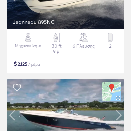
Jeanneau 895NC
Μηχανοκίνητο
30 ft
6 Πλεύσης
2
9 μ.
$
2,125
/ημέρα