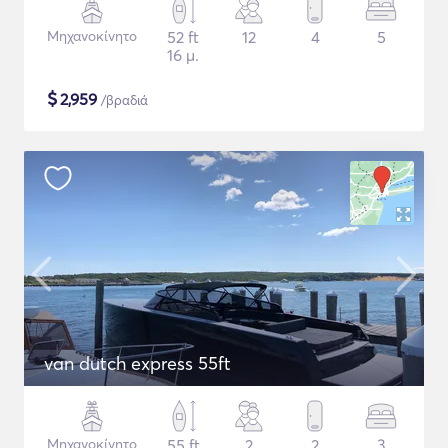
Μηχανοκίνητο
52 ft
12
4
5
16 μ.
$
2,959
/βραδιά
van dutch express 55ft
Μηχανοκίνητο
55 ft
2
2
3