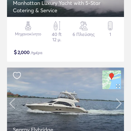
Manhattan Luxury Yacht with 5-Star
Catering & Service
Μηχανοκίνητο
40 ft
6 Πλεύσης
1
12 μ.
$
2,000
/ημέρα
Searay Flybridge