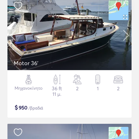
Motor 36'
Μηχανοκίνητο
36 ft
2
1
2
11 μ.
$
950
/βραδιά