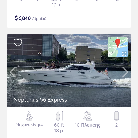
17 μ.
$
6,840
/βραδιά
Neptunus 56 Express
Μηχανοκίνητο
60 ft
10 Πλεύσης
2
18 μ.