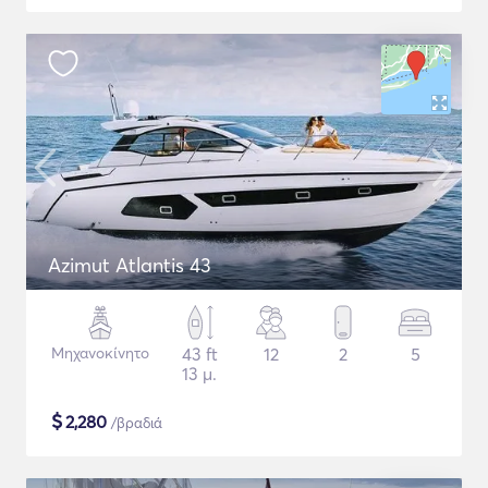
Azimut Atlantis 43
Μηχανοκίνητο
43 ft
12
2
5
13 μ.
$
2,280
/βραδιά