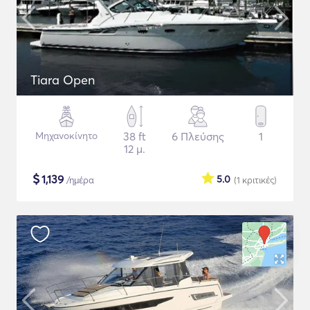
Tiara Open
Μηχανοκίνητο
38 ft
6 Πλεύσης
1
12 μ.
$
1,139
5.0
/ημέρα
(1
κριτικές
)