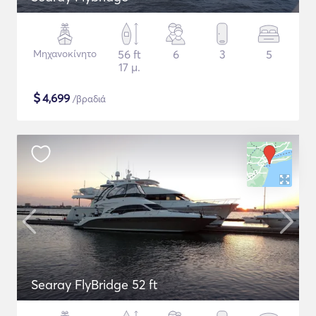
Μηχανοκίνητο
56 ft
6
3
5
17 μ.
$
4,699
/βραδιά
Searay FlyBridge 52 ft