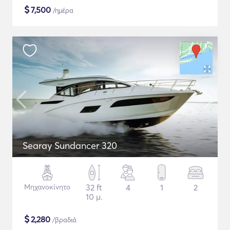
$
7,500
/ημέρα
Searay Sundancer 320
Μηχανοκίνητο
32 ft
4
1
2
10 μ.
$
2,280
/βραδιά