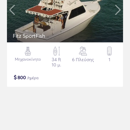
Fitz SportFish
Μηχανοκίνητο
34 ft
6 Πλεύσης
1
10 μ.
$
800
/ημέρα