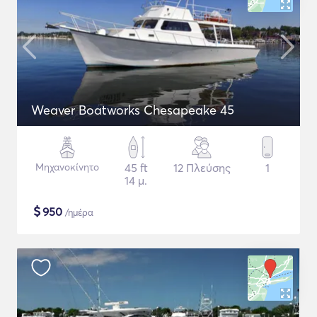
Weaver Boatworks Chesapeake 45
Μηχανοκίνητο
45 ft
12 Πλεύσης
1
14 μ.
$
950
/ημέρα