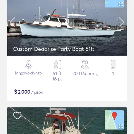
Custom Deadrise Party Boat 51ft
Μηχανοκίνητο
51 ft
20 Πλεύσης
1
16 μ.
$
2,000
/ημέρα