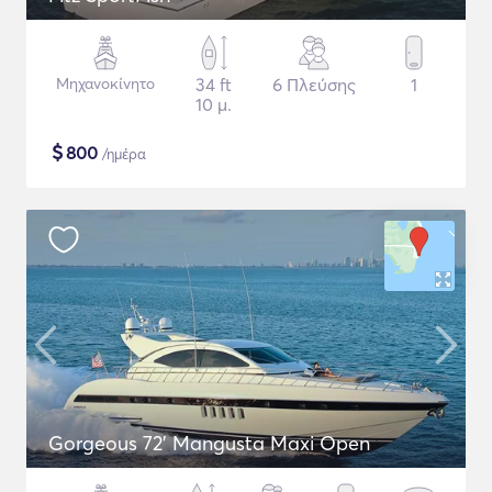
Μηχανοκίνητο
34 ft
6 Πλεύσης
1
10 μ.
$
800
/ημέρα
Gorgeous 72' Mangusta Maxi Open