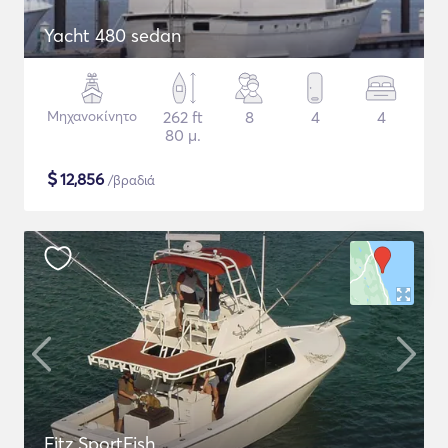
Yacht 480 sedan
Μηχανοκίνητο
262 ft
8
4
4
80 μ.
$
12,856
/βραδιά
Fitz SportFish