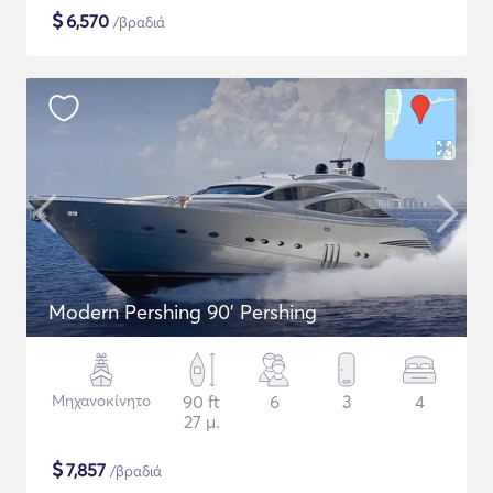
$
6,570
/βραδιά
Modern Pershing 90' Pershing
Μηχανοκίνητο
90 ft
6
3
4
27 μ.
$
7,857
/βραδιά