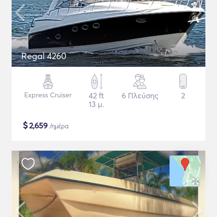
Regal 4260
Express Cruiser
42 ft
6 Πλεύσης
2
13 μ.
$
2,659
/ημέρα