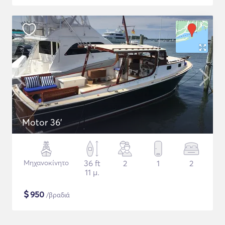
Motor 36'
Μηχανοκίνητο
36 ft
2
1
2
11 μ.
$
950
/βραδιά