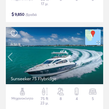
17 μ.
$
9,850
/βραδιά
Sunseeker 75 Flybridge
Μηχανοκίνητο
75 ft
8
4
5
23 μ.