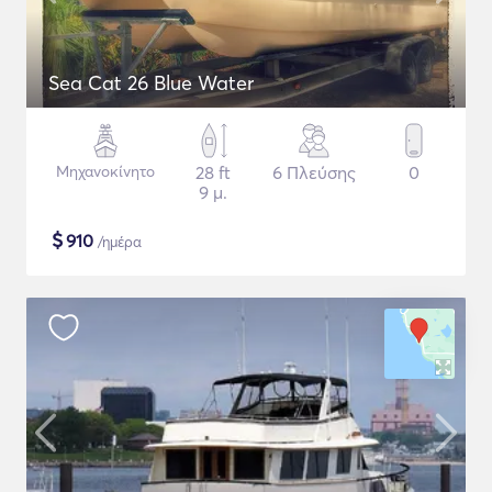
Sea Cat 26 Blue Water
Μηχανοκίνητο
28 ft
6 Πλεύσης
0
9 μ.
$
910
/ημέρα