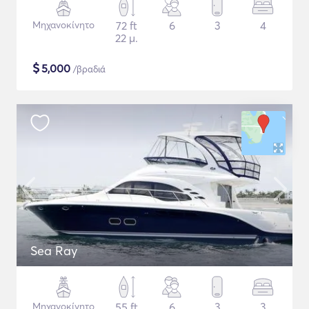
Μηχανοκίνητο
72 ft
6
3
4
22 μ.
$
5,000
/βραδιά
Sea Ray
Μηχανοκίνητο
55 ft
6
3
3