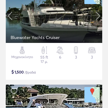
Bluewater Yachts Cruiser
Μηχανοκίνητο
55 ft
6
3
3
17 μ.
$
1,500
/βραδιά