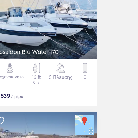
oseidon Blu Water 170
ηχανοκίνητο
16 ft
5 Πλεύσης
0
5 μ.
$
539
/ημέρα