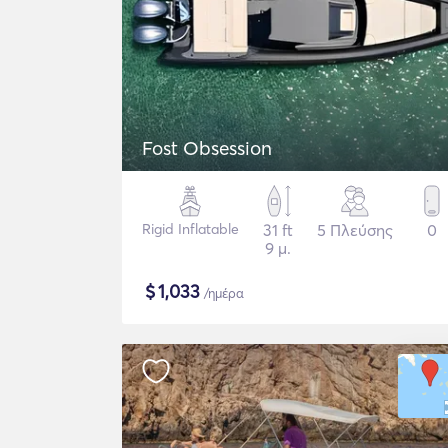
Fost Obsession
Rigid Inflatable
31 ft
5 Πλεύσης
0
9 μ.
$
1,033
/ημέρα