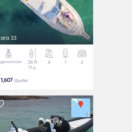
iara 33
χανοκίνητο
36 ft
4
1
2
11 μ.
$
1,607
/βραδιά