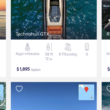
Technohull GTX
R
Rigid Inflatable
38 ft
9 Πλεύσης
0
Ri
12 μ.
$
1,895
/ημέρα