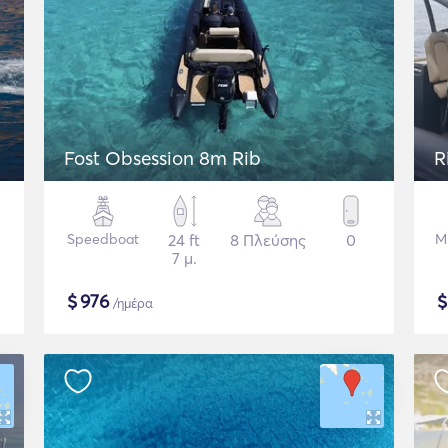
Fost Obsession 8m Rib
R
Speedboat
24 ft
8 Πλεύσης
0
Μ
7 μ.
$
976
/ημέρα