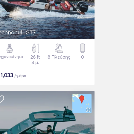
echnohull GT7
ηχανοκίνητο
26 ft
8 Πλεύσης
0
8 μ.
$
1,033
/ημέρα