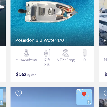
Poseidon Blu Water 170
P
Μηχανοκίνητο
17 ft
6 Πλεύσης
0
Μ
5 μ.
$
562
/ημέρα