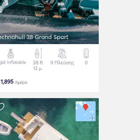
echnohull 38 Grand Sport
gid Inflatable
38 ft
9 Πλεύσης
0
12 μ.
$
1,895
/ημέρα