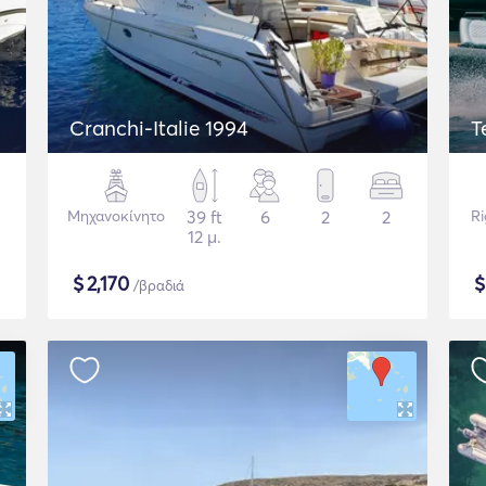
Cranchi-Italie 1994
T
Μηχανοκίνητο
39 ft
6
2
2
Ri
12 μ.
$
2,170
/βραδιά