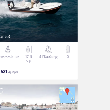
ar 53
ηχανοκίνητο
17 ft
4 Πλεύσης
0
5 μ.
$
631
/ημέρα