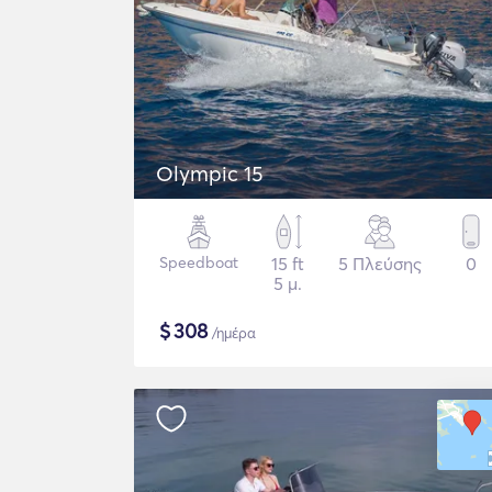
Olympic 15
Speedboat
15 ft
5 Πλεύσης
0
5 μ.
$
308
/ημέρα