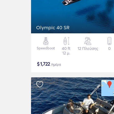
Olympic 40 SR
Speedboat
40 ft
12 Πλεύσης
0
12 μ.
$
1,722
/ημέρα