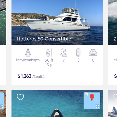
Hatteras 50 Convertible
Z
Μηχανοκίνητο
50 ft
7
3
6
Μ
15 μ.
$
1,263
/βραδιά