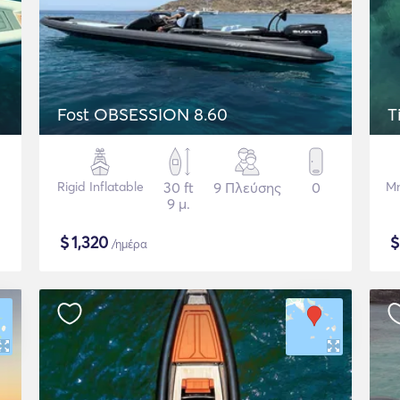
Fost OBSESSION 8.60
T
Rigid Inflatable
30 ft
9 Πλεύσης
0
Μη
9 μ.
$
1,320
/ημέρα