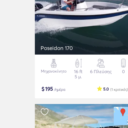
Poseidon 170
Μηχανοκίνητο
16 ft
6 Πλεύσης
0
5 μ.
$
195
5.0
/ημέρα
(1
κριτικές
)