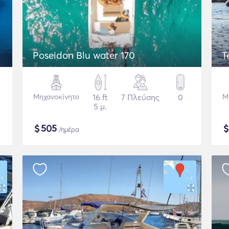
Poseidon Blu water 170
T
Μηχανοκίνητο
16 ft
7 Πλεύσης
0
Μ
5 μ.
$
505
/ημέρα