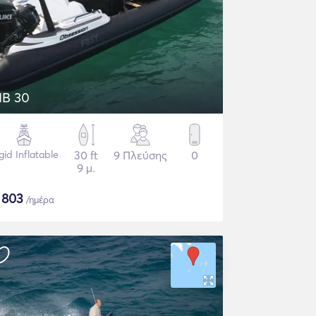
IB 30
gid Inflatable
30 ft
9 Πλεύσης
0
9 μ.
$
803
/ημέρα