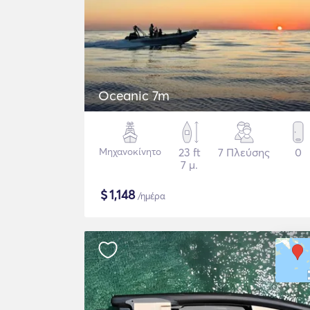
Oceanic 7m
Μηχανοκίνητο
23 ft
7 Πλεύσης
0
7 μ.
$
1,148
/ημέρα