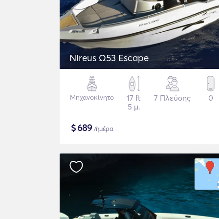
Nireus Ω53 Escape
Μηχανοκίνητο
17 ft
7 Πλεύσης
0
5 μ.
$
689
/ημέρα