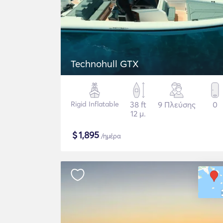
Technohull GTX
Rigid Inflatable
38 ft
9 Πλεύσης
0
12 μ.
$
1,895
/ημέρα