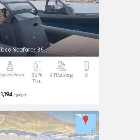
ibco Seafarer 36
ηχανοκίνητο
36 ft
9 Πλεύσης
0
11 μ.
$
1,194
/ημέρα