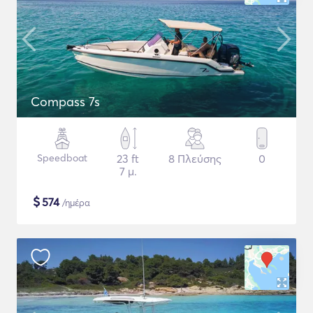
Compass 7s
Speedboat
23 ft
8 Πλεύσης
0
7 μ.
$
574
/ημέρα