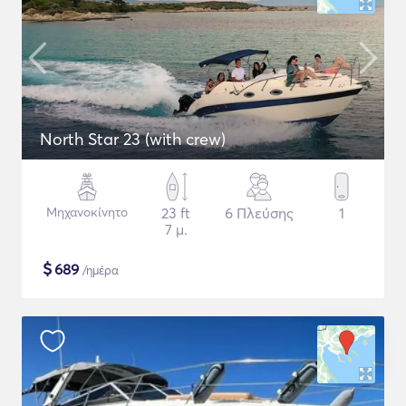
North Star 23 (with crew)
Μηχανοκίνητο
23 ft
6 Πλεύσης
1
7 μ.
$
689
/ημέρα