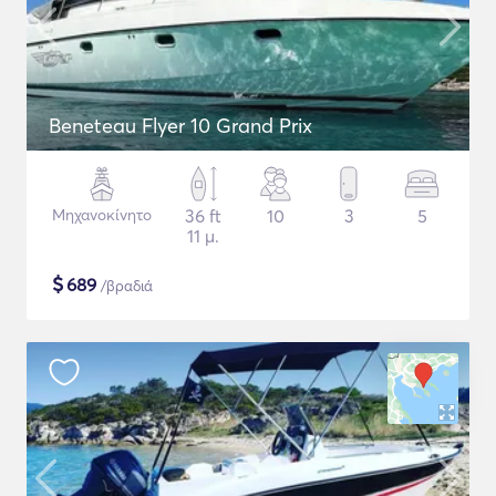
Beneteau Flyer 10 Grand Prix
Μηχανοκίνητο
36 ft
10
3
5
11 μ.
$
689
/βραδιά