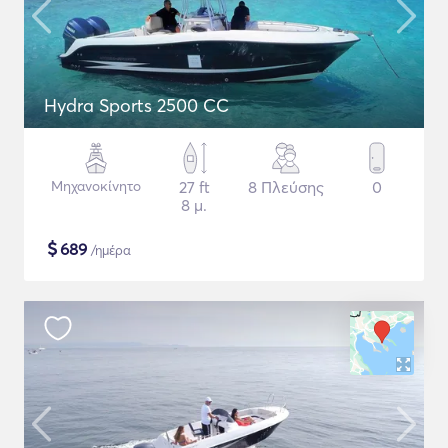
Hydra Sports 2500 CC
Μηχανοκίνητο
27 ft
8 Πλεύσης
0
8 μ.
$
689
/ημέρα