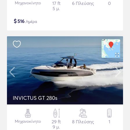
Μηχανοκίνητο
17 ft
6 Πλεύσης
0
5 μ.
$
516
/ημέρα
INVICTUS GT 280s
Μηχανοκίνητο
29 ft
8 Πλεύσης
1
9 μ.