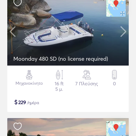
Moonday 480 SD (no license required)
Μηχανοκίνητο
16 ft
7 Πλεύσης
0
5 μ.
$
229
/ημέρα