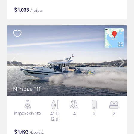
$
1,033
/ημέρα
Nimbus T11
Μηχανοκίνητο
41 ft
4
2
2
12 μ.
$
1,493
/βραδιά