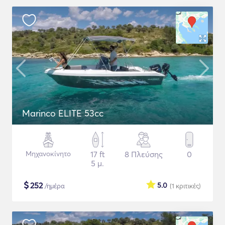
Marinco ELITE 53cc
Μηχανοκίνητο
17 ft
8 Πλεύσης
0
5 μ.
$
252
5.0
/ημέρα
(1
κριτικές
)