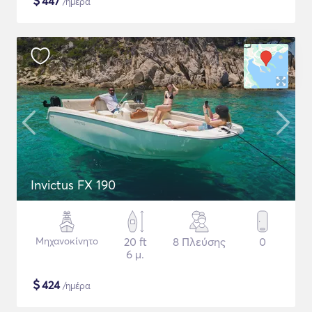
$
447
/ημέρα
Invictus FX 190
Μηχανοκίνητο
20 ft
8 Πλεύσης
0
6 μ.
$
424
/ημέρα