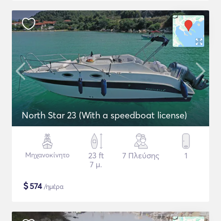
North Star 23 (With a speedboat license)
Μηχανοκίνητο
23 ft
7 Πλεύσης
1
7 μ.
$
574
/ημέρα