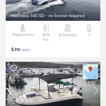
Moonday 540 SD - no license required
Μηχανοκίνητο
18 ft
8 Πλεύσης
1
5 μ.
$
310
/ημέρα