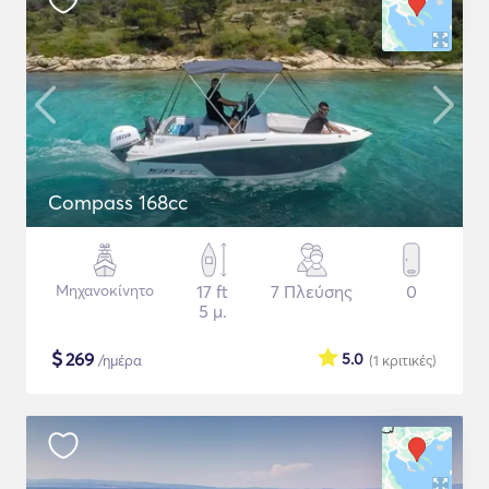
Compass 168cc
Μηχανοκίνητο
17 ft
7 Πλεύσης
0
5 μ.
$
269
5.0
/ημέρα
(1
κριτικές
)