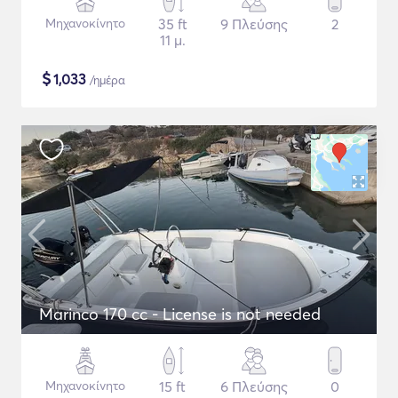
Μηχανοκίνητο
35 ft
9 Πλεύσης
2
11 μ.
$
1,033
/ημέρα
Marinco 170 cc - License is not needed
Μηχανοκίνητο
15 ft
6 Πλεύσης
0