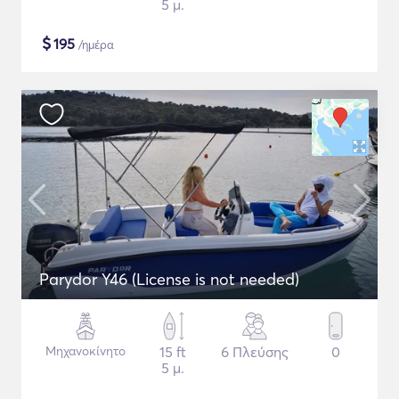
5 μ.
$
195
/ημέρα
Parydor Y46 (License is not needed)
Μηχανοκίνητο
15 ft
6 Πλεύσης
0
5 μ.