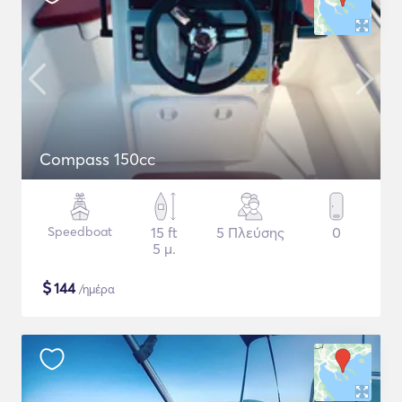
Compass 150cc
Speedboat
15 ft
5 Πλεύσης
0
5 μ.
$
144
/ημέρα