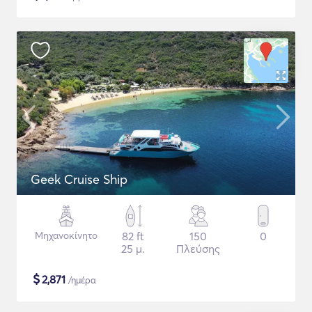
Geek Cruise Ship
Μηχανοκίνητο
82 ft
150
0
25 μ.
Πλεύσης
$
2,871
/ημέρα