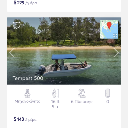
$
229
/ημέρα
Tempest 500
Μηχανοκίνητο
16 ft
6 Πλεύσης
0
5 μ.
$
143
/ημέρα