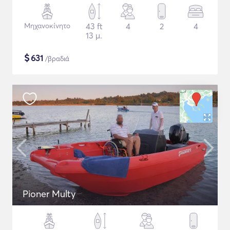
Μηχανοκίνητο
43 ft
4
2
4
13 μ.
$
631
/βραδιά
Pioner Multy