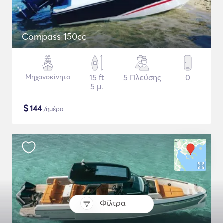
Compass 150cc
Μηχανοκίνητο
15 ft
5 Πλεύσης
0
5 μ.
$
144
/ημέρα
Φίλτρα