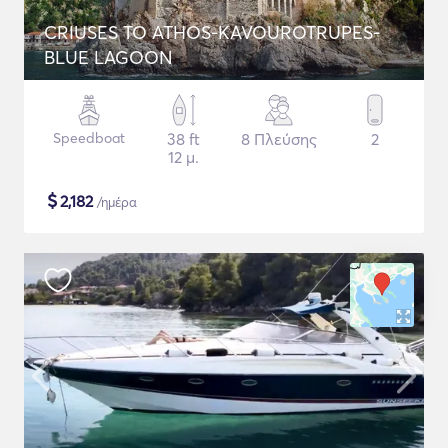
CRIUSES TO ATHOS-KAVOUROTRUPES-
BLUE LAGOON
Speedboat
38 ft
8 Πλεύσης
2
12 μ.
$
2,182
/ημέρα