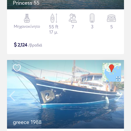
Princess 55
Μηχανοκίνητο
55 ft
7
3
5
17 μ.
$
2,124
/βραδιά
greece 1988