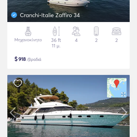
Cranchi-Italie Zaffiro 34
Μηχανοκίνητο
36 ft
4
2
2
11 μ.
$
918
/βραδιά