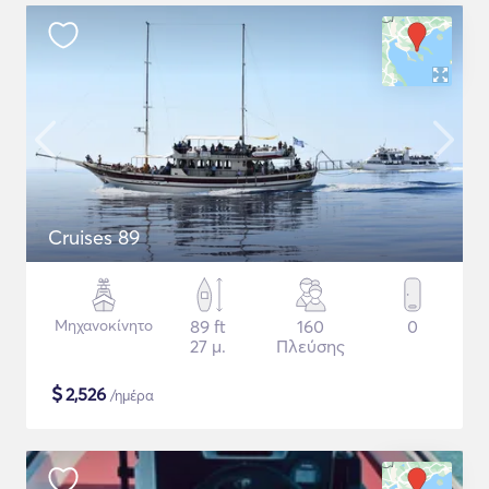
Cruises 89
Μηχανοκίνητο
89 ft
160
0
27 μ.
Πλεύσης
$
2,526
/ημέρα