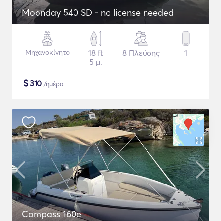
Moonday 540 SD - no license needed
Μηχανοκίνητο
18 ft
8 Πλεύσης
1
5 μ.
$
310
/ημέρα
Compass 160e