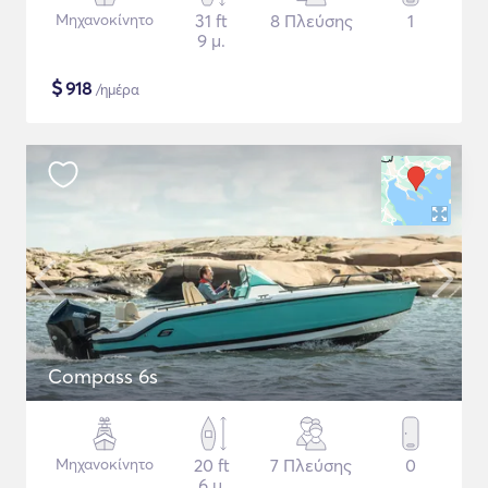
Μηχανοκίνητο
31 ft
8 Πλεύσης
1
9 μ.
$
918
/ημέρα
Compass 6s
Μηχανοκίνητο
20 ft
7 Πλεύσης
0
6 μ.