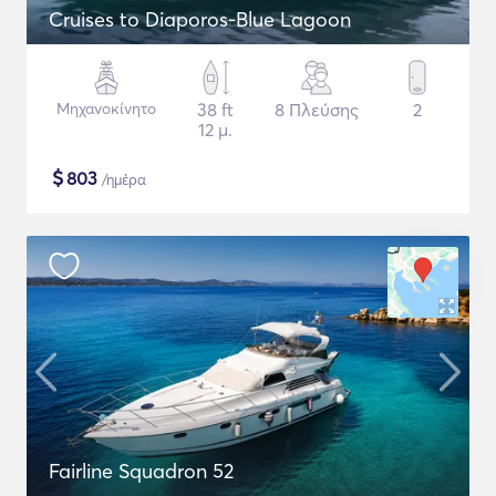
Cruises to Diaporos-Blue Lagoon
Μηχανοκίνητο
38 ft
8 Πλεύσης
2
12 μ.
$
803
/ημέρα
Fairline Squadron 52