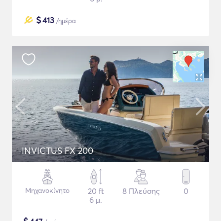
$
413
/ημέρα
INVICTUS FX 200
Μηχανοκίνητο
20 ft
8 Πλεύσης
0
6 μ.