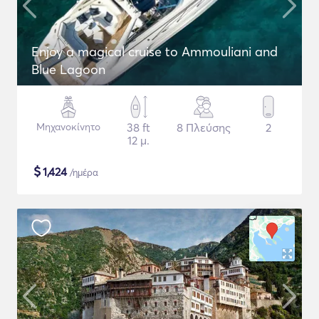
Enjoy a magical cruise to Ammouliani and
Blue Lagoon
Μηχανοκίνητο
38 ft
8 Πλεύσης
2
12 μ.
$
1,424
/ημέρα