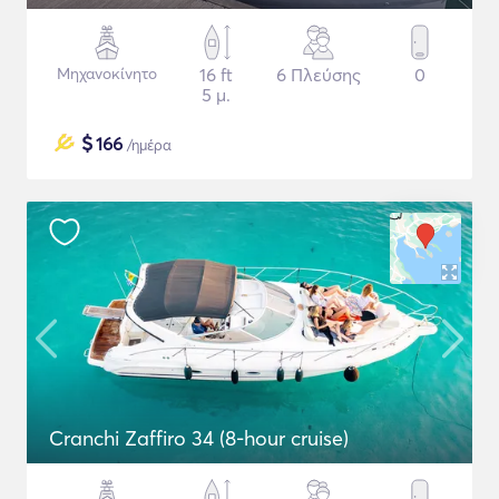
Μηχανοκίνητο
16 ft
6 Πλεύσης
0
5 μ.
$
166
/ημέρα
Cranchi Zaffiro 34 (8-hour cruise)