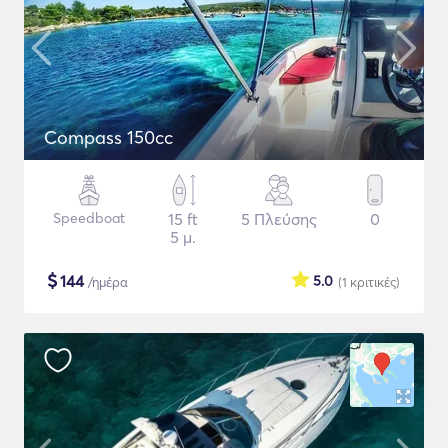
Compass 150cc
Speedboat
15 ft
5 Πλεύσης
0
5 μ.
$
144
5.0
/ημέρα
(1
κριτικές
)