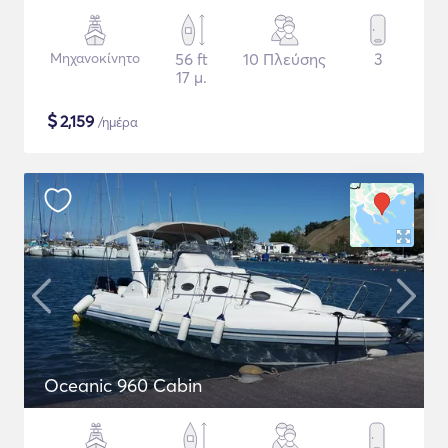
Μηχανοκίνητο
56 ft
10 Πλεύσης
3
17 μ.
$
2,159
/ημέρα
Oceanic 960 Cabin