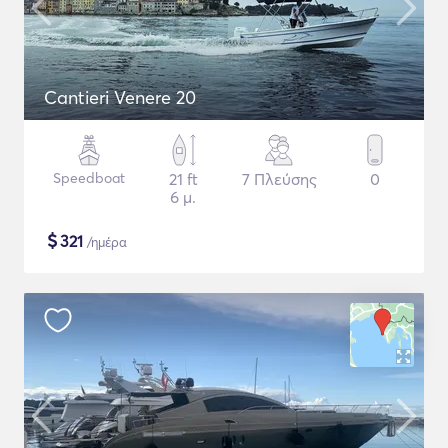
Cantieri Venere 20
Speedboat
21 ft
7 Πλεύσης
0
6 μ.
$
321
/ημέρα