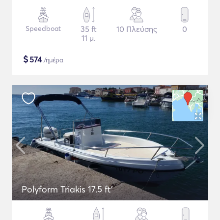
Speedboat
35 ft
10 Πλεύσης
0
11 μ.
$
574
/ημέρα
Polyform Triakis 17.5 ft'