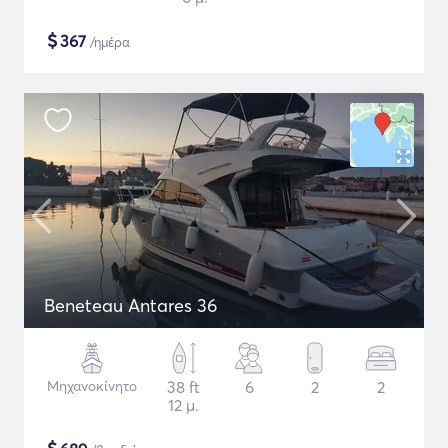
$
367
/ημέρα
Beneteau Antares 36
Μηχανοκίνητο
38 ft
6
2
2
12 μ.