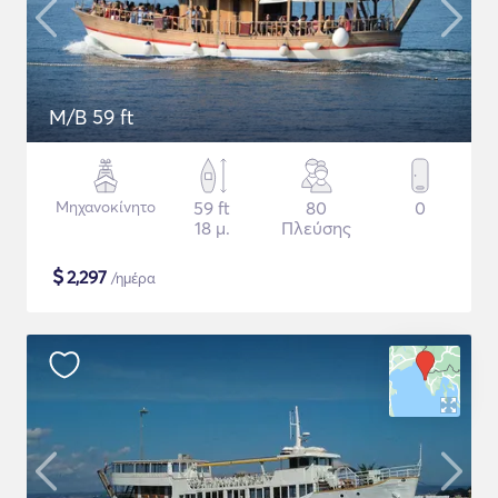
M/B 59 ft
Μηχανοκίνητο
59 ft
80
0
18 μ.
Πλεύσης
$
2,297
/ημέρα