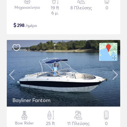
Μηχανοκίνητο
19 ft
8 Πλεύσης
0
6 μ.
$
298
/ημέρα
Bayliner Fantom
Bow Rider
25 ft
11 Πλεύσης
0