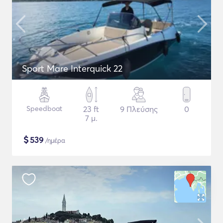
Sport Mare Interquick 22
Speedboat
23 ft
9 Πλεύσης
0
7 μ.
$
539
/ημέρα