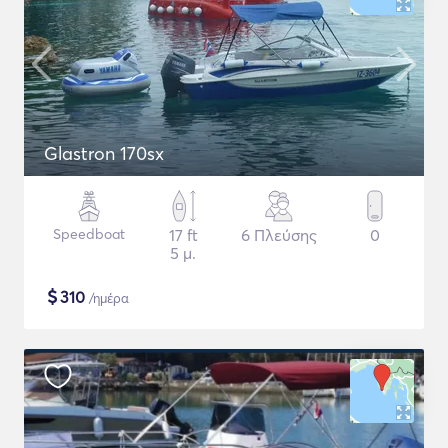
Glastron 170sx
Speedboat
17 ft
6 Πλεύσης
0
5 μ.
$
310
/ημέρα