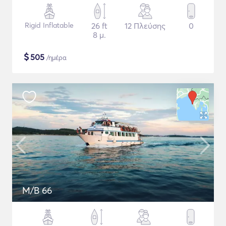
Rigid Inflatable
26 ft
12 Πλεύσης
0
8 μ.
$
505
/ημέρα
M/B 66