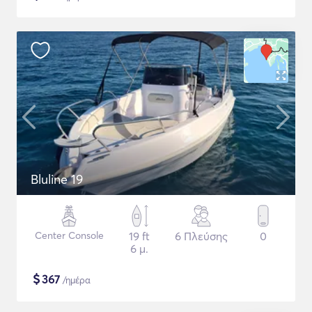
Bluline 19
Center Console
19 ft
6 Πλεύσης
0
6 μ.
$
367
/ημέρα