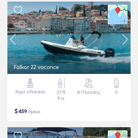
Falkor 22 vacance
Rigid Inflatable
21 ft
8 Πλεύσης
0
6 μ.
$
459
/ημέρα