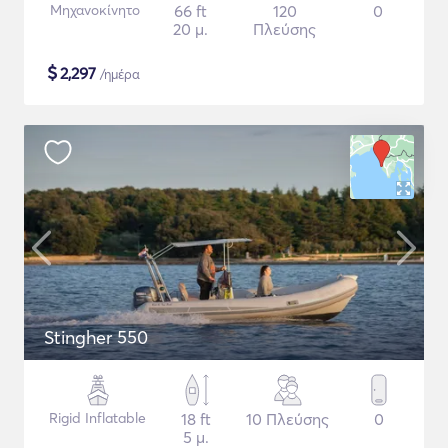
Μηχανοκίνητο
66 ft
120
0
20 μ.
Πλεύσης
$
2,297
/ημέρα
Stingher 550
Rigid Inflatable
18 ft
10 Πλεύσης
0
5 μ.