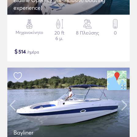
Bluline Open 19 (All-inclusive boating
experience)
Μηχανοκίνητο
20 ft
8 Πλεύσης
0
6 μ.
$
514
/ημέρα
Bayliner