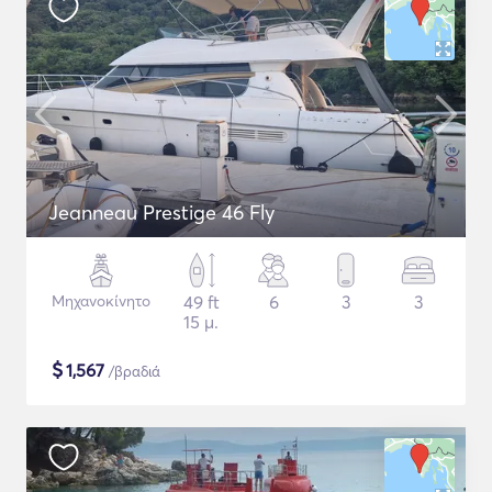
Jeanneau Prestige 46 Fly
Μηχανοκίνητο
49 ft
6
3
3
15 μ.
$
1,567
/βραδιά