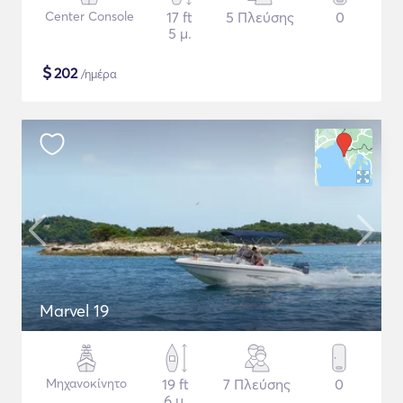
Center Console
17 ft
5 Πλεύσης
0
5 μ.
$
202
/ημέρα
Marvel 19
Μηχανοκίνητο
19 ft
7 Πλεύσης
0
6 μ.