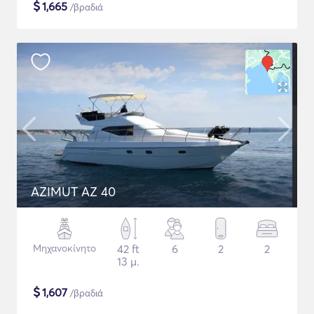
$
1,665
/βραδιά
AZIMUT AZ 40
Μηχανοκίνητο
42 ft
6
2
2
13 μ.
$
1,607
/βραδιά