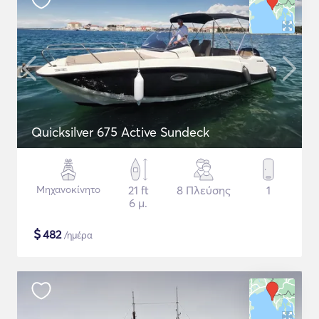
Quicksilver 675 Active Sundeck
Μηχανοκίνητο
21 ft
8 Πλεύσης
1
6 μ.
$
482
/ημέρα