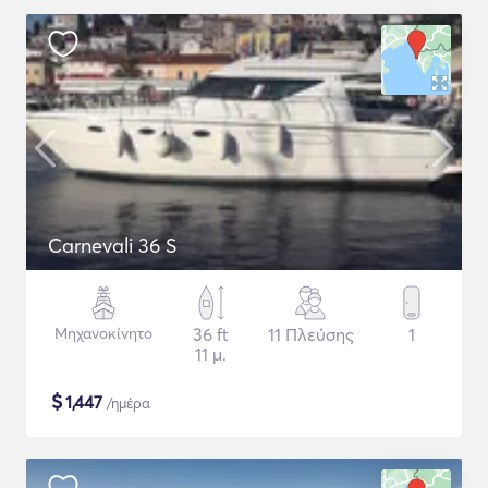
Carnevali 36 S
Μηχανοκίνητο
36 ft
11 Πλεύσης
1
11 μ.
$
1,447
/ημέρα