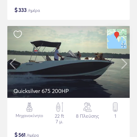
$
333
/ημέρα
Quicksilver 675 200HP
Μηχανοκίνητο
22 ft
8 Πλεύσης
1
7 μ.
$
561
/ημέρα