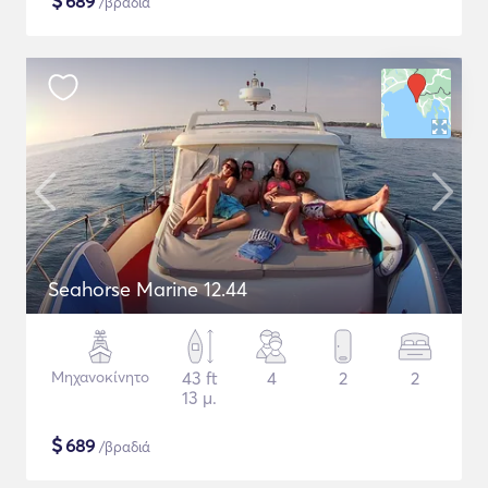
$
689
/βραδιά
Seahorse Marine 12.44
Μηχανοκίνητο
43 ft
4
2
2
13 μ.
$
689
/βραδιά