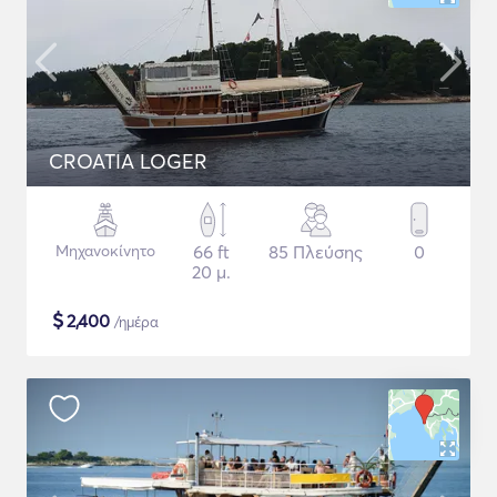
CROATIA LOGER
Μηχανοκίνητο
66 ft
85 Πλεύσης
0
20 μ.
$
2,400
/ημέρα