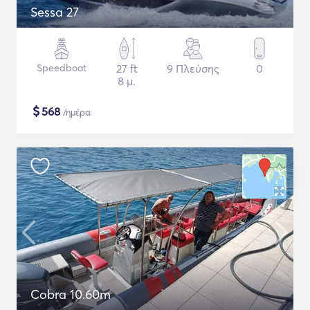
Sessa 27
Speedboat
27 ft
9 Πλεύσης
0
8 μ.
$
568
/ημέρα
Cobra 10.60m