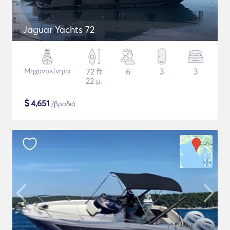
Jaguar Yachts 72
Μηχανοκίνητο
72 ft
6
3
3
22 μ.
$
4,651
/βραδιά