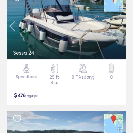
Sessa 24
Speedboat
25 ft
8 Πλεύσης
0
8 μ.
$
476
/ημέρα