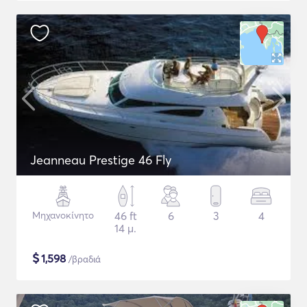
Jeanneau Prestige 46 Fly
Μηχανοκίνητο
46 ft
6
3
4
14 μ.
$
1,598
/βραδιά