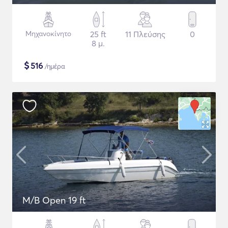
Μηχανοκίνητο
25 ft
11 Πλεύσης
0
8 μ.
$
516
/ημέρα
M/B Open 19 ft