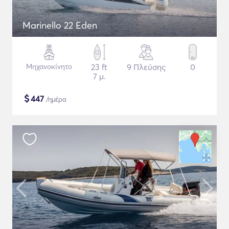
Marinello 22 Eden
Μηχανοκίνητο
23 ft
9 Πλεύσης
0
7 μ.
$
447
/ημέρα