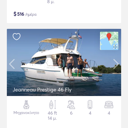
8 μ.
$
516
/ημέρα
Jeanneau Prestige 46 Fly
Μηχανοκίνητο
46 ft
6
4
4
14 μ.