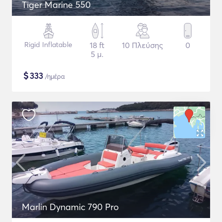
Tiger Marine 550
Rigid Inflatable
18 ft
10 Πλεύσης
0
5 μ.
$
333
/ημέρα
Marlin Dynamic 790 Pro