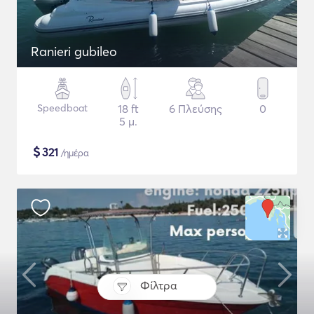
Ranieri gubileo
Speedboat
18 ft
6 Πλεύσης
0
5 μ.
$
321
/ημέρα
Φίλτρα