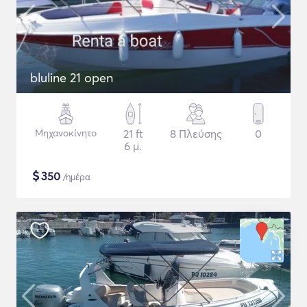
bluline 21 open
Μηχανοκίνητο
21 ft
8 Πλεύσης
0
6 μ.
$
350
/ημέρα