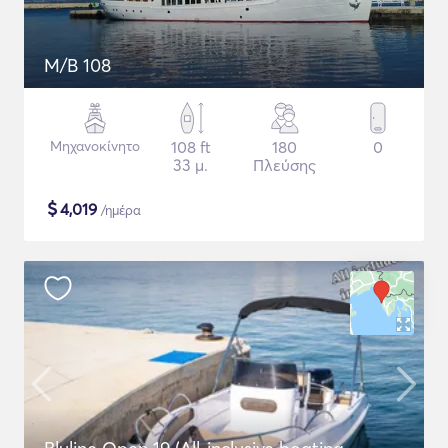
M/B 108
Μηχανοκίνητο
108 ft
180
0
33 μ.
Πλεύσης
$
4,019
/ημέρα