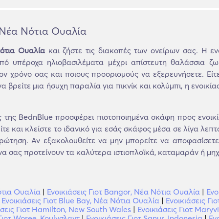
, Νέα Νότια Ουαλία
Νότια Ουαλία
και ζήστε τις διακοπές των ονείρων σας. Η εν
ό υπέροχα ηλιοβασιλέματα μέχρι απίστευτη θαλάσσια ζωή
ον χρόνο σας και ποιους προορισμούς να εξερευνήσετε. Είτ
να βρείτε μια ήσυχη παραλία για πικνίκ και κολύμπι, η ενοικία
της BednBlue προσφέρει πιστοποιημένα σκάφη προς ενοικία
ε και κλείστε το ιδανικό για εσάς σκάφος μέσα σε λίγα λεπ
ερώτηση. Αν εξακολουθείτε να μην μπορείτε να αποφασίσετε 
α σας προτείνουν τα καλύτερα ιστιοπλοϊκά, καταμαράν ή μηχαν
ότια Ουαλία
|
Ενοικιάσεις Γιοτ Bangor, Νέα Νότια Ουαλία
|
Ενο
|
Ενοικιάσεις Γιοτ Blue Bay, Νέα Νότια Ουαλία
|
Ενοικιάσεις Γι
άσεις Γιοτ Hamilton, New South Wales
|
Ενοικιάσεις Γιοτ Maryv
Γιοτ Woree, Κουίνσλαντ
|
Ενοικιάσεις Γιοτ Sanur, Indonesia
|
Εν