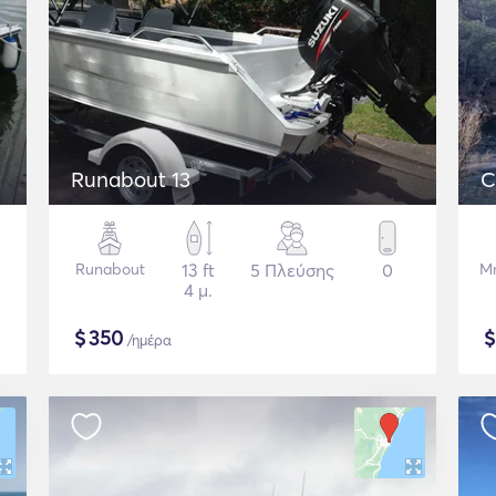
Runabout 13
C
Runabout
13 ft
5 Πλεύσης
0
Μ
4 μ.
$
350
/ημέρα