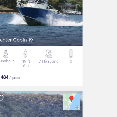
enter Cabin 19
unabout
19 ft
7 Πλεύσης
0
6 μ.
$
484
/ημέρα