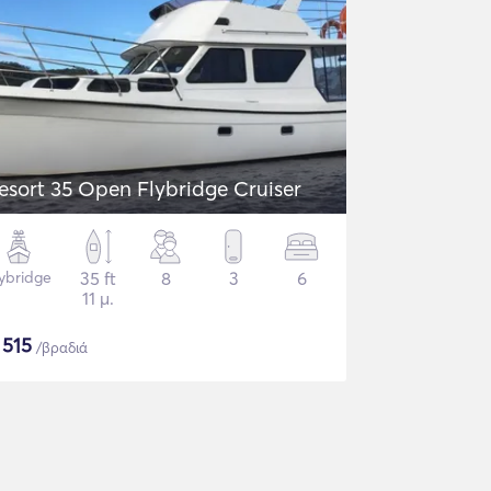
esort 35 Open Flybridge Cruiser
lybridge
35 ft
8
3
6
11 μ.
$
515
/βραδιά