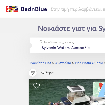
BednBlue
| Στην τιμή περιλαμβάνεται
Νοικιάστε γιοτ για S
Τοποθεσία αναχώρησης
Ενοικίαση Γιοτ
Αυστραλία
Νέα Νότια Ουαλία
Φίλτρα