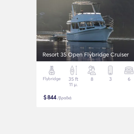
Resort 35 Open Flybridge Cruiser
Flybridge
35 ft
8
3
6
11 μ.
$
844
/βραδιά