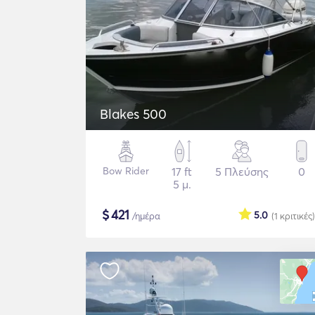
Blakes 500
Bow Rider
17 ft
5 Πλεύσης
0
5 μ.
$
421
5.0
/ημέρα
(1
κριτικές
)