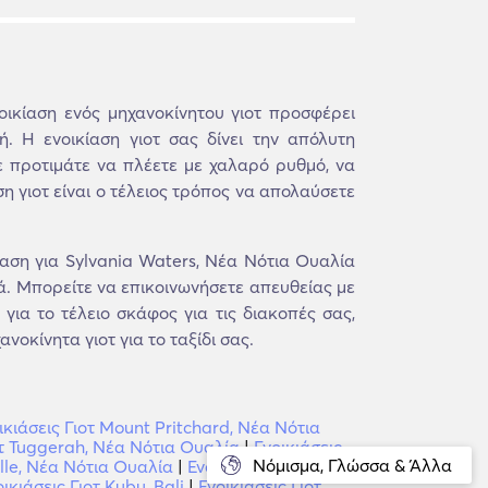
οικίαση ενός μηχανοκίνητου γιοτ προσφέρει
. Η ενοικίαση γιοτ σας δίνει την απόλυτη
ε προτιμάτε να πλέετε με χαλαρό ρυθμό, να
ση γιοτ είναι ο τέλειος τρόπος να απολαύσετε
ση για Sylvania Waters, Νέα Νότια Ουαλία
τά. Μπορείτε να επικοινωνήσετε απευθείας με
για το τέλειο σκάφος για τις διακοπές σας,
οκίνητα γιοτ για το ταξίδι σας.
ικιάσεις Γιοτ Mount Pritchard, Νέα Νότια
οτ Tuggerah, Νέα Νότια Ουαλία
|
Ενοικιάσεις
Νόμισμα, Γλώσσα & Άλλα
ille, Νέα Νότια Ουαλία
|
Ενοικιάσεις Γιοτ
οικιάσεις Γιοτ Kubu, Bali
|
Ενοικιάσεις Γιοτ