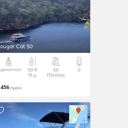
ougar Cat 50
ηχανοκίνητο
50 ft
50
0
15 μ.
Πλεύσης
$
456
/ημέρα