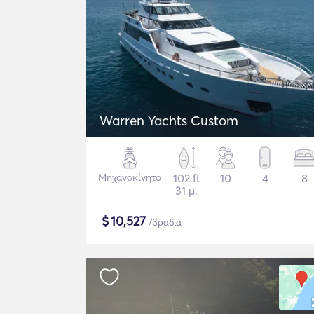
Warren Yachts Custom
Μηχανοκίνητο
102 ft
10
4
8
31 μ.
$
10,527
/βραδιά