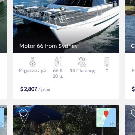
Motor 66 from Sydney
C
Μηχανοκίνητο
66 ft
98 Πλεύσης
0
R
20 μ.
$
2,807
/ημέρα