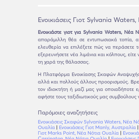
Ενοικιάσεις Γιοτ Sylvania Waters
Ενοικιάστε γιοτ για Sylvania Waters, Νέα 
απαράμιλλη θέα σε εντυπωσιακά τοπία, απ
ελευθερία να επιλέξετε πώς να περάσετε τ
εξερευνήσετε νέα λιμάνια και κόλπους, είτε 
τη χαρά της θάλασσας.
Η Πλατφόρμα Ενοικίασης Σκαφών Αναψυχής 
αλλά και πολλούς άλλους προορισμούς. Βρείτ
τον ιδιοκτήτη ή μαζί μας για οποιαδήποτε 
αφήστε τους ταξιδιωτικούς μας συμβούλους ν
Παρόμοιες αναζητήσεις
Ενοικιάσεις Σκαφών Sylvania Waters, Νέα Ν
Ουαλία
|
Ενοικιάσεις Γιοτ Manly, Αυστραλία
Γιοτ Marks Point, Νέα Νότια Ουαλία
|
Ενοικι
Carrington, Νέα Νότια Ουαλία
|
Ενοικιάσεις 