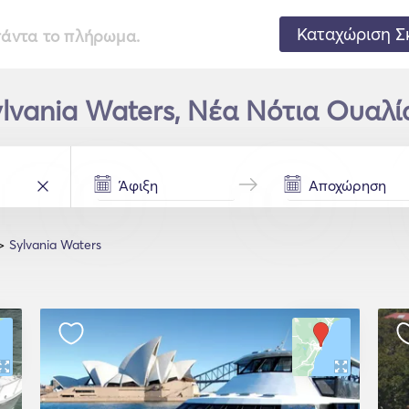
Καταχώριση Σ
 πάντα το πλήρωμα.
ylvania Waters, Νέα Νότια Ουαλί
Sylvania Waters