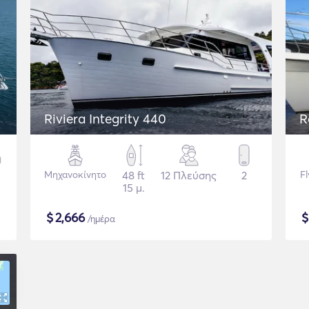
Riviera Integrity 440
R
Μηχανοκίνητο
48 ft
12 Πλεύσης
2
F
15 μ.
$
2,666
/ημέρα