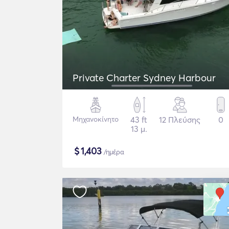
Private Charter Sydney Harbour
Μηχανοκίνητο
43 ft
12 Πλεύσης
0
13 μ.
$
1,403
/ημέρα