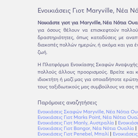
Ενοικιάσεις Γιοτ Maryville, Νέα 
Νοικιάστε γιοτ για Maryville, Νέα Νότια Ουα
για όσους θέλουν να επισκεφτούν πολλού
δραστηριότητες, όπως καταδύσεις με αναπν
διακοπές πολλών ημερών, ή ακόμα και για έν
ζωή.
Η Πλατφόρμα Ενοικίασης Σκαφών Αναψυχής τ
πολλούς άλλους προορισμούς. Βρείτε και κ
ιδιοκτήτη ή μαζί μας για οποιαδήποτε ερώτη
τους ταξιδιωτικούς μας συμβούλους να σας π
Παρόμοιες αναζητήσεις
Ενοικιάσεις Σκαφών Maryville, Νέα Νότια Ου
Ενοικιάσεις Γιοτ Marks Point, Νέα Νότια Ουα
Ενοικιάσεις Γιοτ Manly, Αυστραλία
|
Ενοικιάσ
Ενοικιάσεις Γιοτ Bangor, Νέα Νότια Ουαλία
|
Ενοικιάσεις Γιοτ Penebel, Μπαλί
|
Ενοικιάσει