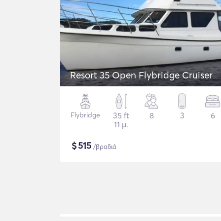
Resort 35 Open Flybridge Cruiser
Flybridge
35 ft
8
3
6
11 μ.
$
515
/βραδιά