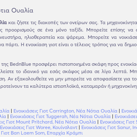
Νότια Ουαλία
λία
και ζήστε τις διακοπές των ονείρων σας. Τα μηχανοκίνητα 
ς προορισμούς σε ένα μόνο ταξίδι. Μπορείτε επίσης να 
ευστήρα, ηλιοθεραπεία και ψάρεμα. Μπορείτε να νοικιάσε
α πάρτι. Η ενοικίαση γιοτ είναι ο τέλειος τρόπος για να δημ
ης BednBlue προσφέρει πιστοποιημένα σκάφη προς ενοικίαση
λείστε το ιδανικό για εσάς σκάφος μέσα σε λίγα λεπτά. Μπ
ση. Αν εξακολουθείτε να μην μπορείτε να αποφασίσετε για το
ροτείνουν τα καλύτερα ιστιοπλοϊκά, καταμαράν ή μηχανοκίνητα
αλία
|
Ενοικιάσεις Γιοτ Carrington, Νέα Νότια Ουαλία
|
Ενοικι
λία
|
Ενοικιάσεις Γιοτ Tuggerah, Νέα Νότια Ουαλία
|
Ενοικιάσε
εις Γιοτ Mount Pritchard, Νέα Νότια Ουαλία
|
Ενοικιάσεις Γιοτ
Ενοικιάσεις Γιοτ Woree, Κουίνσλαντ
|
Ενοικιάσεις Γιοτ Sanur, I
ς Γιοτ Ban Laem Som, Επαρχία Κράμπι