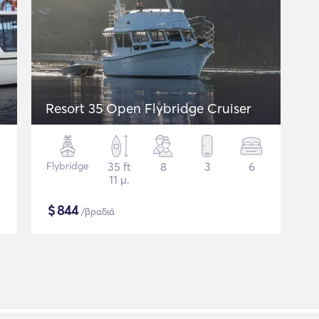
Resort 35 Open Flybridge Cruiser
Flybridge
35 ft
8
3
6
11 μ.
$
844
/βραδιά