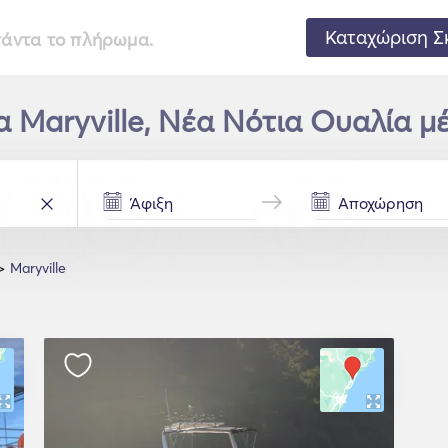
Καταχώριση Σ
 πάντα το πλήρωμα.
α Maryville, Νέα Νότια Ουαλία μ
Maryville