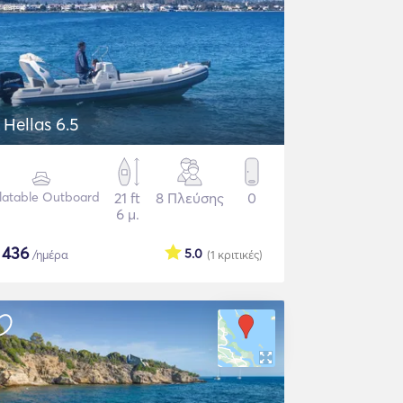
 Hellas 6.5
flatable Outboard
21 ft
8 Πλεύσης
0
6 μ.
$
436
5.0
/ημέρα
(1
κριτικές
)