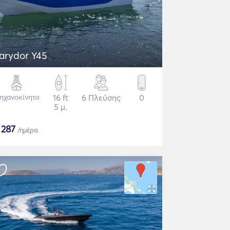
arydor Y45
ηχανοκίνητο
16 ft
6 Πλεύσης
0
5 μ.
$
287
/ημέρα