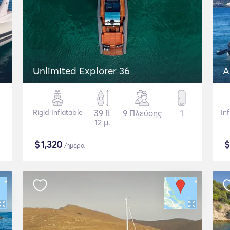
Unlimited Explorer 36
A
Rigid Inflatable
39 ft
9 Πλεύσης
1
In
12 μ.
$
1,320
/ημέρα