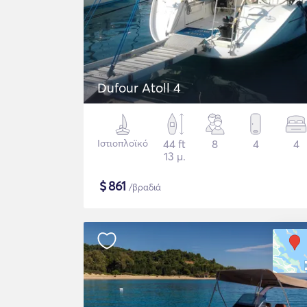
Dufour Atoll 4
Ιστιοπλοϊκό
44 ft
8
4
4
13 μ.
$
861
/βραδιά