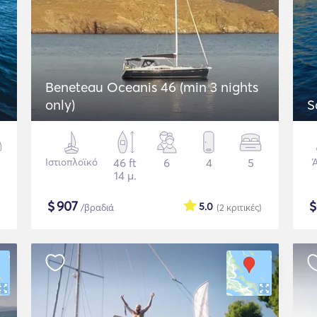
Beneteau Oceanis 46 (min 3 nights
only)
S
Ιστιοπλοϊκό
46 ft
6
4
5
14 μ.
$
907
5.0
/βραδιά
(2
κριτικές
)