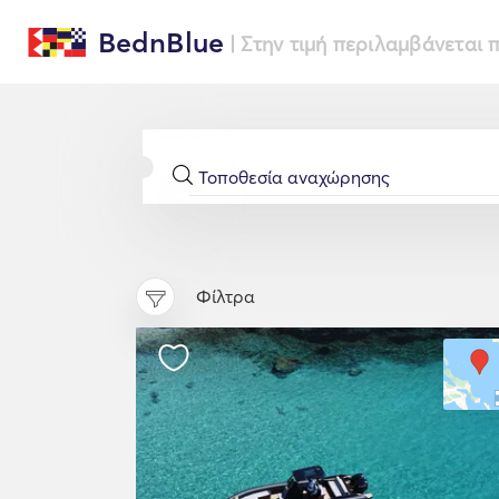
BednBlue
| Στην τιμή περιλαμβάνεται
Φίλτρα