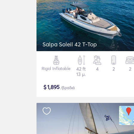
Salpa Soleil 42 T-Top
Rigid Inflatable
42 ft
4
2
2
13 μ.
$
1,895
/βραδιά