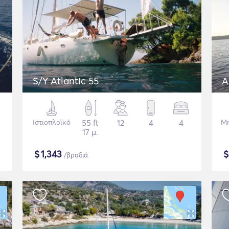
S/Y Atlantic 55
A
Ιστιοπλοϊκό
55 ft
12
4
4
Μη
17 μ.
$
1,343
/βραδιά