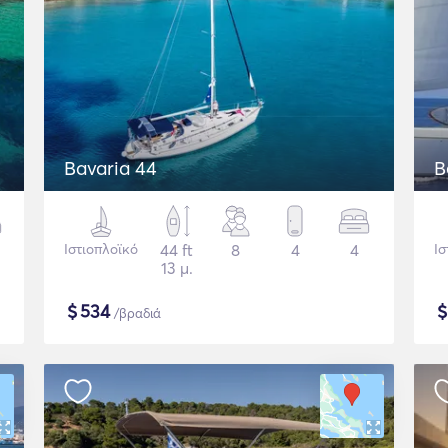
Bavaria 44
B
Ιστιοπλοϊκό
44 ft
8
4
4
Ισ
13 μ.
$
534
/βραδιά