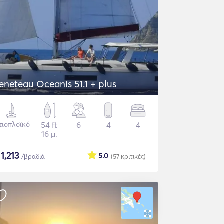
eneteau Oceanis 51.1 + plus
τιοπλοϊκό
54 ft
6
4
4
16 μ.
$
1,213
5.0
/βραδιά
(57
κριτικές
)