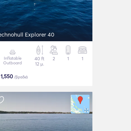
echnohull Explorer 40
Inflatable
40 ft
2
1
1
Outboard
12 μ.
$
1,550
/βραδιά