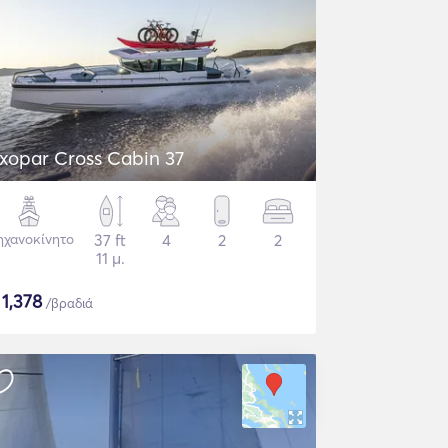
xopar Cross Cabin 37
χανοκίνητο
37 ft
4
2
2
11 μ.
$
1,378
/βραδιά