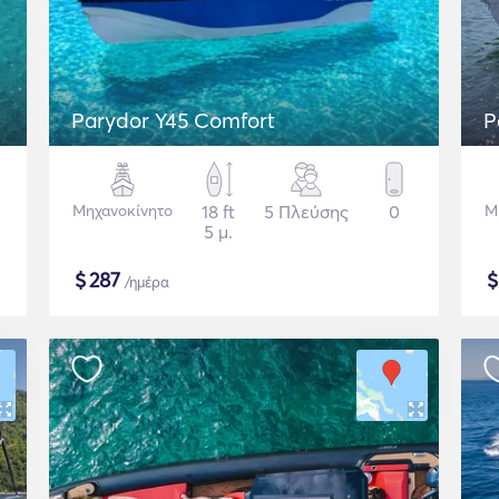
Parydor Y45 Comfort
P
Μηχανοκίνητο
18 ft
5 Πλεύσης
0
Μ
5 μ.
$
287
/ημέρα