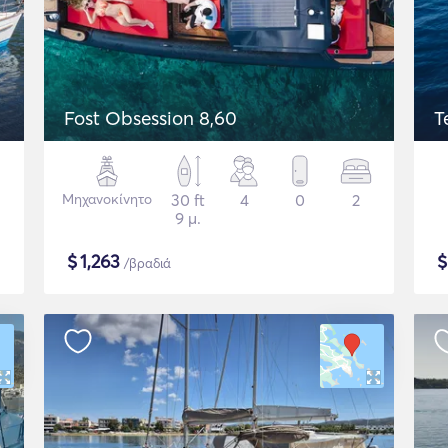
Fost Obsession 8,60
T
Μηχανοκίνητο
30 ft
4
0
2
9 μ.
$
1,263
/βραδιά