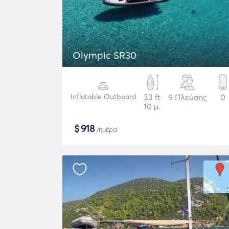
Olympic SR30
Inflatable Outboard
33 ft
9 Πλεύσης
0
10 μ.
$
918
/ημέρα