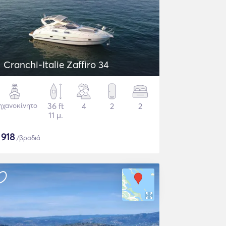
Cranchi-Italie Zaffiro 34
χανοκίνητο
36 ft
4
2
2
11 μ.
$
918
/βραδιά