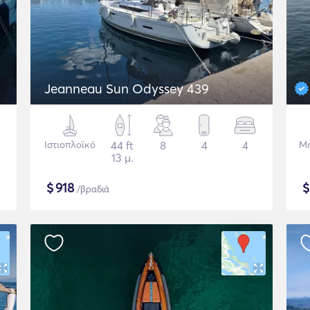
Jeanneau Sun Odyssey 439
Ιστιοπλοϊκό
44 ft
8
4
4
Μη
13 μ.
$
918
/βραδιά