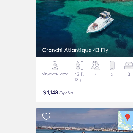
Cranchi Atlantique 43 Fly
Μηχανοκίνητο
43 ft
4
2
3
13 μ.
$
1,148
/βραδιά