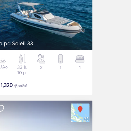
alpa Soleil 33
Άλλο
33 ft
2
1
1
10 μ.
$
1,320
/βραδιά