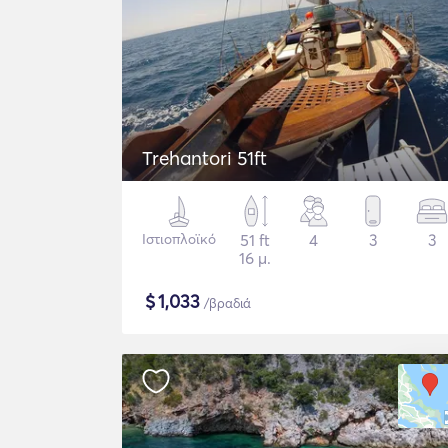
Trehantori 51ft
Ιστιοπλοϊκό
51 ft
4
3
3
16 μ.
$
1,033
/βραδιά