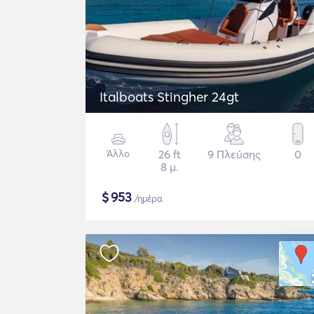
Italboats Stingher 24gt
Άλλο
26 ft
9 Πλεύσης
0
8 μ.
$
953
/ημέρα