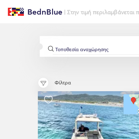
BednBlue
| Στην τιμή περιλαμβάνεται
Φίλτρα