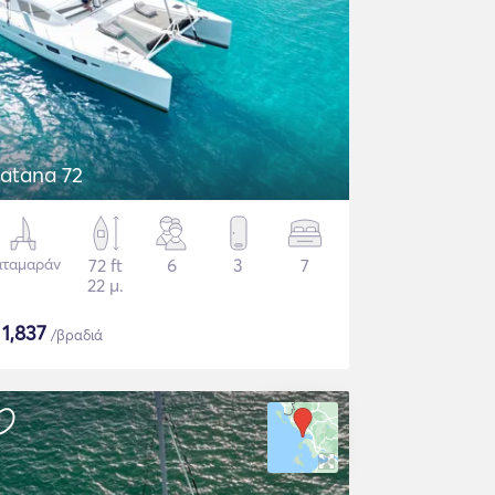
atana 72
αταμαράν
72 ft
6
3
7
22 μ.
$
1,837
/βραδιά