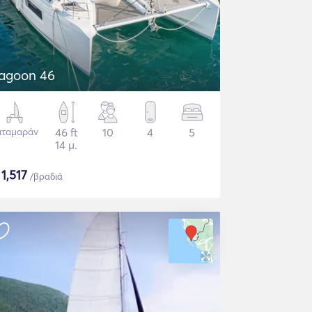
agoon 46
αταμαράν
46 ft
10
4
5
14 μ.
$
1,517
/βραδιά