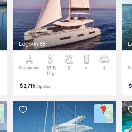
Lagoon 55
L
Καταμαράν
55 ft
8
4
4
Κ
17 μ.
$
2,715
/βραδιά