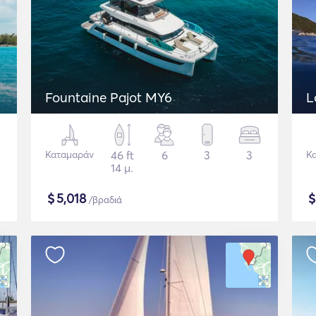
Fountaine Pajot MY6
L
Καταμαράν
46 ft
6
3
3
Κ
14 μ.
$
5,018
/βραδιά