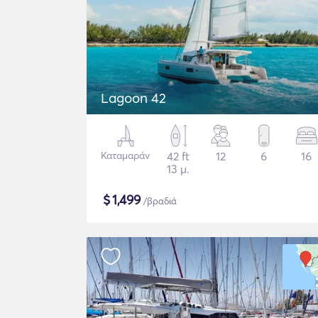
Lagoon 42
Καταμαράν
42 ft
12
6
16
13 μ.
$
1,499
/βραδιά