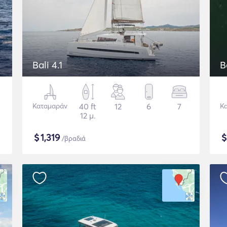
Bali 4.1
B
Καταμαράν
40 ft
12
6
7
Κ
12 μ.
$
1,319
/βραδιά