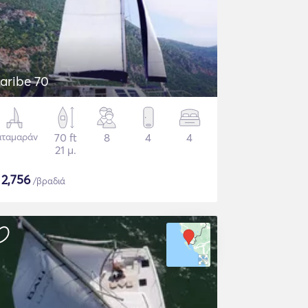
aribe 70
αταμαράν
70 ft
8
4
4
21 μ.
$
2,756
/βραδιά