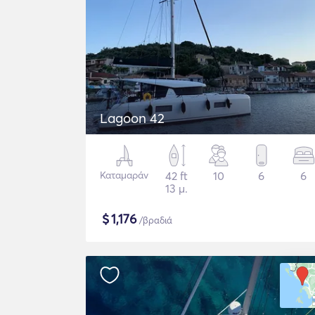
Lagoon 42
Καταμαράν
42 ft
10
6
6
13 μ.
$
1,176
/βραδιά