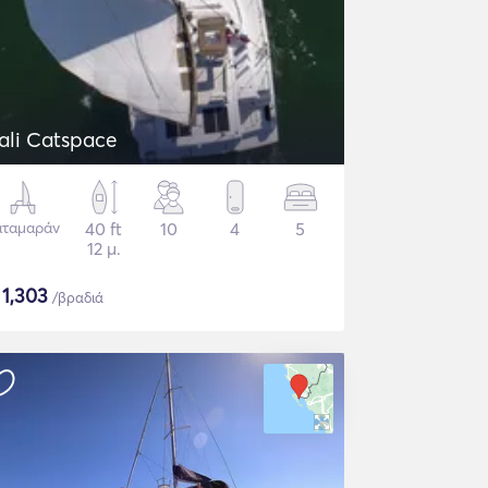
ali Catspace
αταμαράν
40 ft
10
4
5
12 μ.
$
1,303
/βραδιά