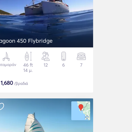
agoon 450 Flybridge
αταμαράν
46 ft
12
6
7
14 μ.
$
1,680
/βραδιά