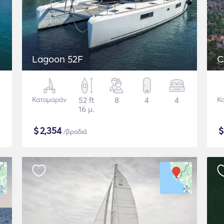
Lagoon 52F
C
Καταμαράν
52 ft
8
4
4
Κ
16 μ.
$
2,354
/βραδιά