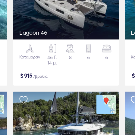
Lagoon 46
L
Καταμαράν
46 ft
8
6
6
Κ
14 μ.
$
915
/βραδιά