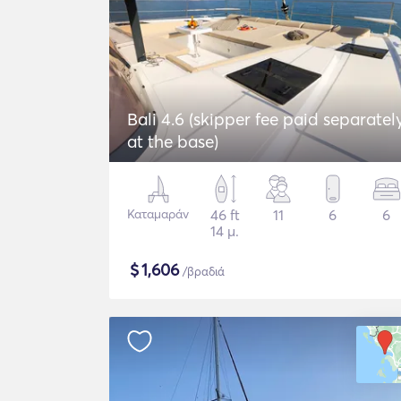
Bali 4.6 (skipper fee paid separatel
at the base)
Καταμαράν
46 ft
11
6
6
14 μ.
$
1,606
/βραδιά