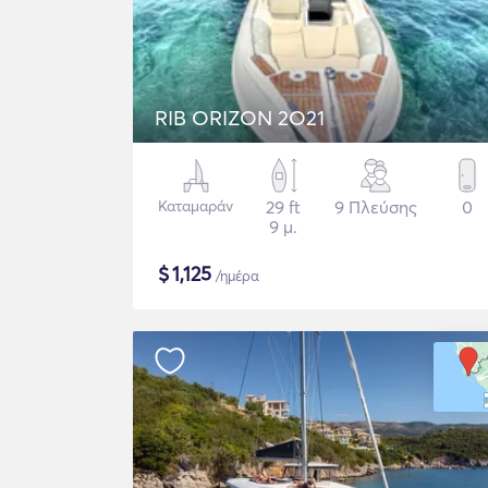
RIB ORIZON 2O21
Καταμαράν
29 ft
9 Πλεύσης
0
9 μ.
$
1,125
/ημέρα