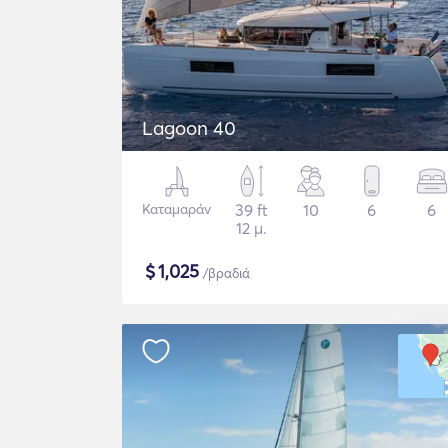
Lagoon 40
Καταμαράν
39 ft
10
6
6
12 μ.
$
1,025
/βραδιά