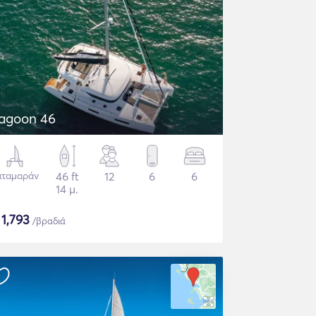
agoon 46
αταμαράν
46 ft
12
6
6
14 μ.
$
1,793
/βραδιά