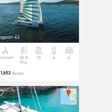
agoon 43
αταμαράν
45 ft
10
6
6
14 μ.
$
1,653
/βραδιά