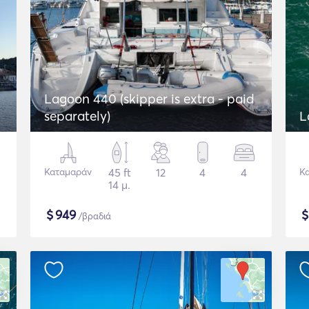
Lagoon 440 (skipper is extra - paid
separately)
L
Καταμαράν
45 ft
12
4
4
Κ
14 μ.
$
949
/βραδιά