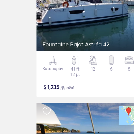
Fountaine Pajot Astréa 42
Καταμαράν
41 ft
12
6
8
12 μ.
$
1,235
/βραδιά