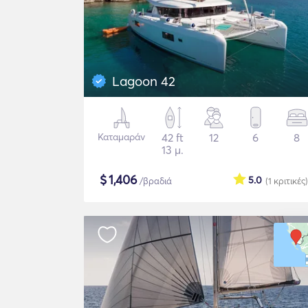
Lagoon 42
Καταμαράν
42 ft
12
6
8
13 μ.
$
1,406
5.0
/βραδιά
(1
κριτικές
)