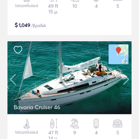
Ιστιοπλοϊκό
49 ft
10
4
5
15 μ.
$
1,049
/βραδιά
Bavaria Cruiser 46
Ιστιοπλοϊκό
47 ft
9
4
5
14 μ.