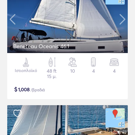
Beneteau Oceanis 46.1
Ιστιοπλοϊκό
48 ft
10
4
4
15 μ.
$
1,008
/βραδιά