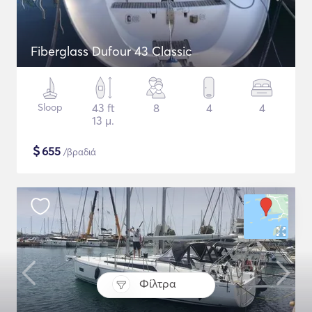
Fiberglass Dufour 43 Classic
Sloop
43 ft
8
4
4
13 μ.
$
655
/βραδιά
Φίλτρα