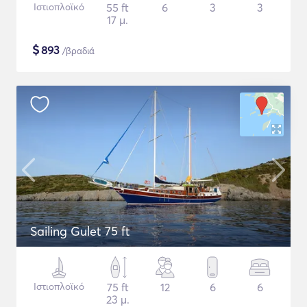
Ιστιοπλοϊκό
55 ft
6
3
3
17 μ.
$
893
/βραδιά
Sailing Gulet 75 ft
Ιστιοπλοϊκό
75 ft
12
6
6
23 μ.