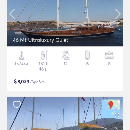
46 Mt Ultraluxury Gulet
Γολέτα
151 ft
12
6
8
46 μ.
$
8,039
/βραδιά