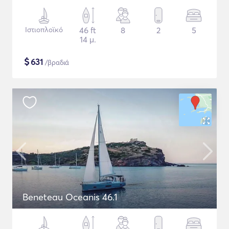
Ιστιοπλοϊκό
46 ft
8
2
5
14 μ.
$
631
/βραδιά
Beneteau Oceanis 46.1