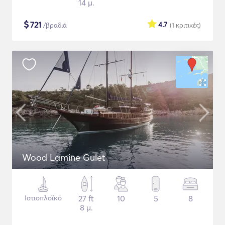
14 μ.
$
721
4.7
/βραδιά
(1
κριτικές
)
Wood Lamine Gulet
Ιστιοπλοϊκό
27 ft
10
5
8
8 μ.