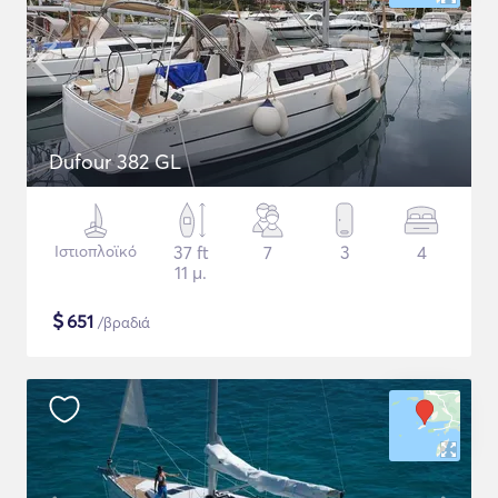
Dufour 382 GL
Ιστιοπλοϊκό
37 ft
7
3
4
11 μ.
$
651
/βραδιά