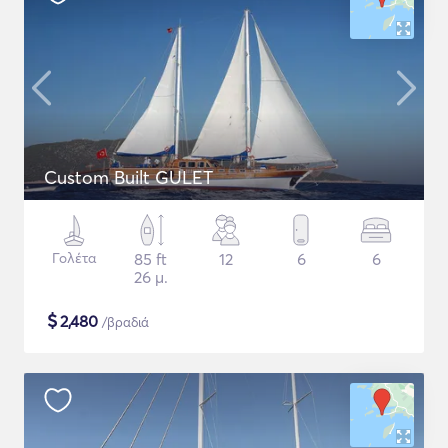
Custom Built GULET
Γολέτα
85 ft
12
6
6
26 μ.
$
2,480
/βραδιά