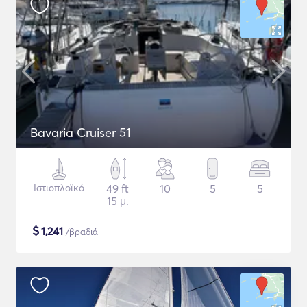
Bavaria Cruiser 51
Ιστιοπλοϊκό
49 ft
10
5
5
15 μ.
$
1,241
/βραδιά