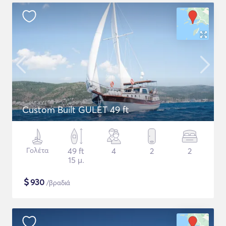
Custom Built GULET 49 ft
Γολέτα
49 ft
4
2
2
15 μ.
$
930
/βραδιά