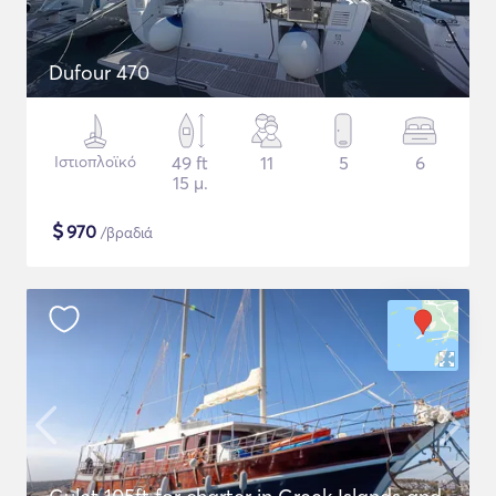
Dufour 470
Ιστιοπλοϊκό
49 ft
11
5
6
15 μ.
$
970
/βραδιά