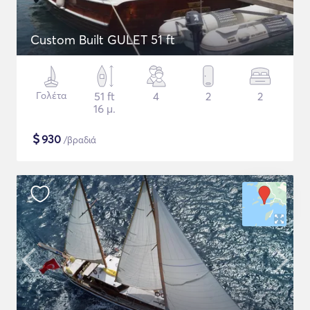
Custom Built GULET 51 ft
Γολέτα
51 ft
4
2
2
16 μ.
$
930
/βραδιά