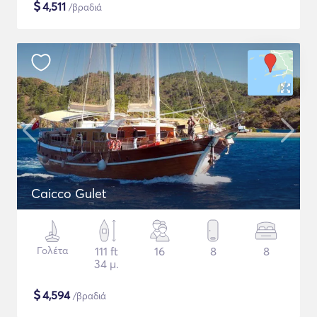
$
4,511
/βραδιά
Caicco Gulet
Γολέτα
111 ft
16
8
8
34 μ.
$
4,594
/βραδιά