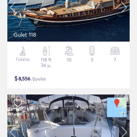
Gulet 118
Γολέτα
118 ft
10
5
7
36 μ.
$
8,556
/βραδιά