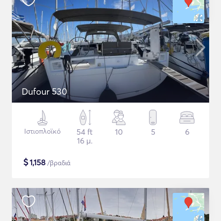
Dufour 530
Ιστιοπλοϊκό
54 ft
10
5
6
16 μ.
$
1,158
/βραδιά