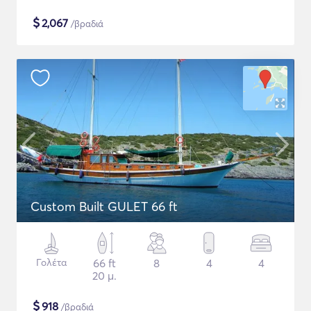
$
2,067
/βραδιά
Custom Built GULET 66 ft
Γολέτα
66 ft
8
4
4
20 μ.
$
918
/βραδιά