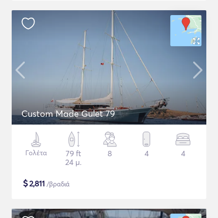
Custom Made Gulet 79
Γολέτα
79 ft
8
4
4
24 μ.
$
2,811
/βραδιά