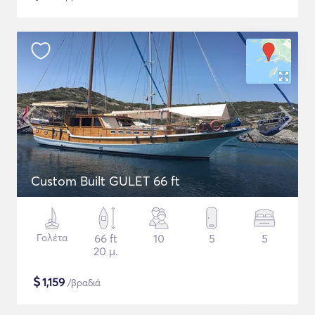
Custom Built GULET 66 ft
Γολέτα
66 ft
10
5
5
20 μ.
$
1,159
/βραδιά