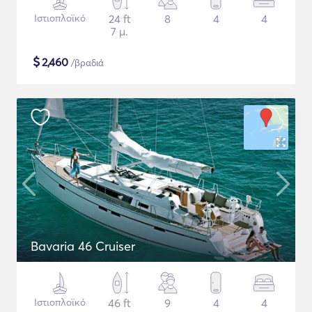
Ιστιοπλοϊκό
24 ft
8
4
4
7 μ.
$
2,460
/βραδιά
Bavaria 46 Cruiser
Ιστιοπλοϊκό
46 ft
9
4
4