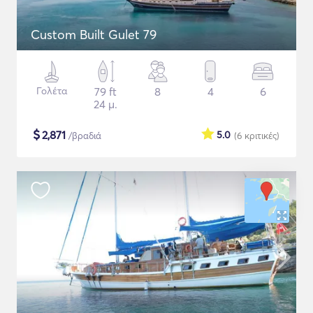
Custom Built Gulet 79
Γολέτα
79 ft
8
4
6
24 μ.
$
2,871
5.0
/βραδιά
(6
κριτικές
)