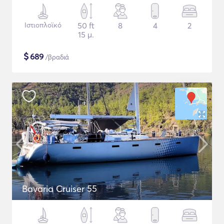
Ιστιοπλοϊκό
50 ft
8
4
2
15 μ.
$
689
/βραδιά
Bavaria Cruiser 55