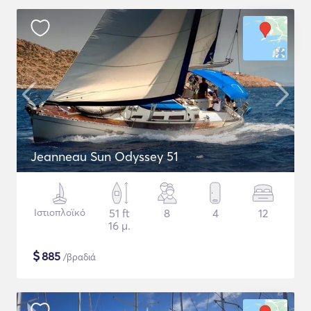
Jeanneau Sun Odyssey 51
Ιστιοπλοϊκό
51 ft
8
4
12
16 μ.
$
885
/βραδιά