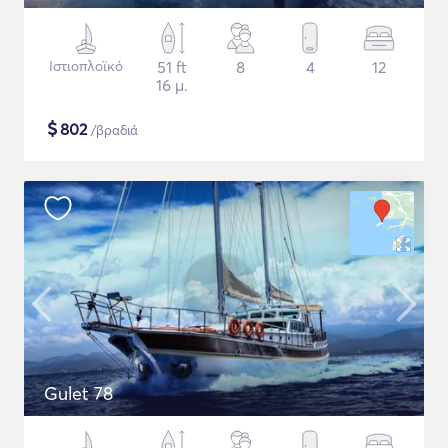
Ιστιοπλοϊκό
51 ft
8
4
12
16 μ.
$
802
/βραδιά
Gulet 78