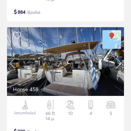
$
884
/βραδιά
Hanse 458
Ιστιοπλοϊκό
46 ft
10
4
5
14 μ.