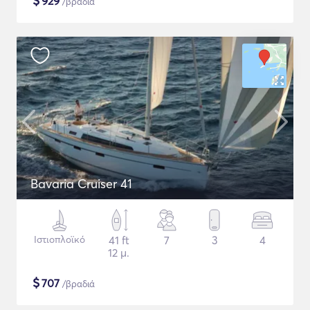
$
929
/βραδιά
Bavaria Cruiser 41
Ιστιοπλοϊκό
41 ft
7
3
4
12 μ.
$
707
/βραδιά