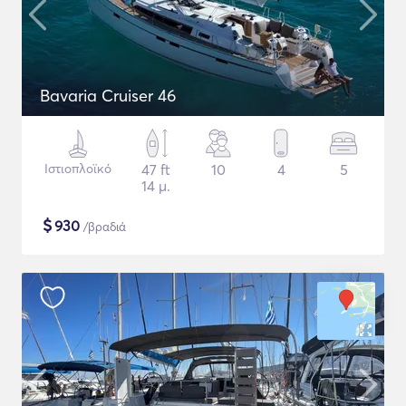
Bavaria Cruiser 46
Ιστιοπλοϊκό
47 ft
10
4
5
14 μ.
$
930
/βραδιά