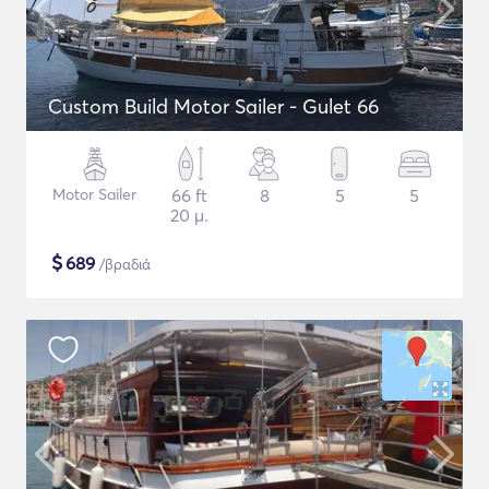
Custom Build Motor Sailer - Gulet 66
Motor Sailer
66 ft
8
5
5
20 μ.
$
689
/βραδιά