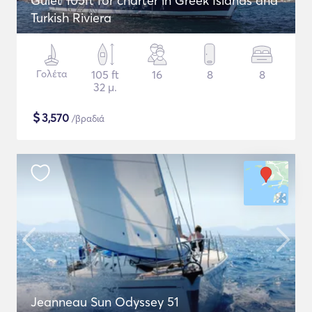
Gulet 105ft for charter in Greek Islands and
Turkish Riviera
Γολέτα
105 ft
16
8
8
32 μ.
$
3,570
/βραδιά
Jeanneau Sun Odyssey 51