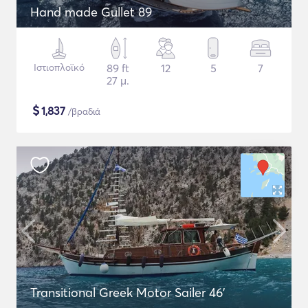
Hand made Gullet 89
Ιστιοπλοϊκό
89 ft
12
5
7
27 μ.
$
1,837
/βραδιά
Transitional Greek Motor Sailer 46'