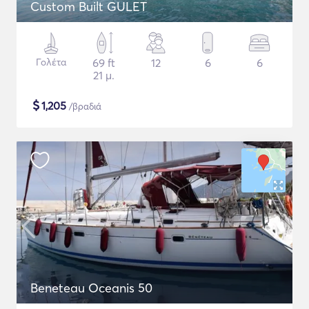
Custom Built GULET
Γολέτα
69 ft
12
6
6
21 μ.
$
1,205
/βραδιά
Beneteau Oceanis 50