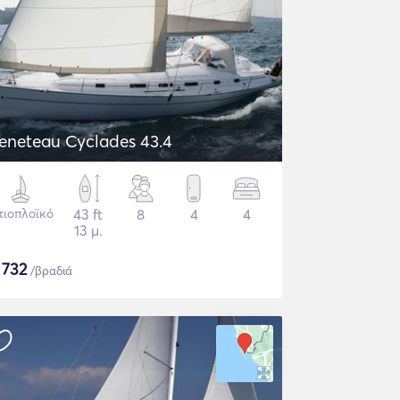
eneteau Cyclades 43.4
τιοπλοϊκό
43 ft
8
4
4
13 μ.
$
732
/βραδιά