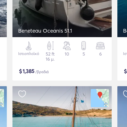
Beneteau Oceanis 51.1
B
Ιστιοπλοϊκό
52 ft
10
5
6
Ισ
16 μ.
$
1,385
/βραδιά