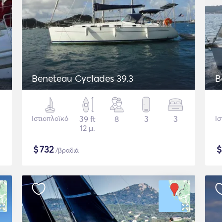
Beneteau Cyclades 39.3
B
Ιστιοπλοϊκό
39 ft
8
3
3
Ισ
12 μ.
$
732
/βραδιά