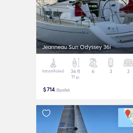
Jeanneau Sun Odyssey 36i
Ιστιοπλοϊκό
36 ft
6
3
3
11 μ.
$
714
/βραδιά