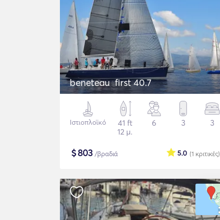
beneteau first 40.7
Ιστιοπλοϊκό
41 ft
6
3
3
12 μ.
$
803
5.0
/βραδιά
(1
κριτικές
)