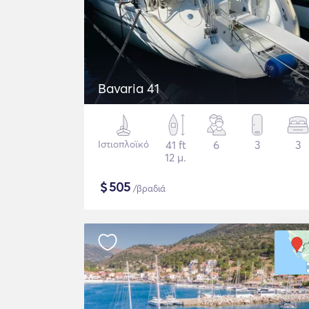
Bavaria 41
Ιστιοπλοϊκό
41 ft
6
3
3
12 μ.
$
505
/βραδιά