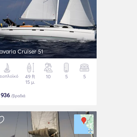
Bavaria Cruiser 51
τιοπλοϊκό
49 ft
10
5
5
15 μ.
$
936
/βραδιά