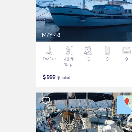
M/Y 48
Γολέτα
48 ft
10
5
9
15 μ.
$
999
/βραδιά