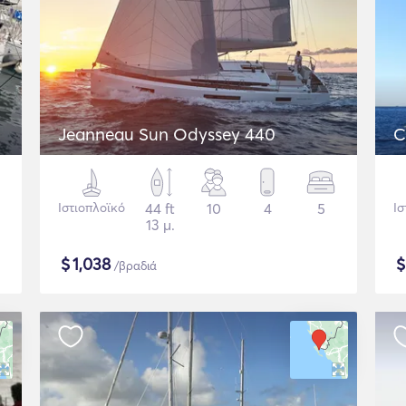
Jeanneau Sun Odyssey 440
C
Ιστιοπλοϊκό
44 ft
10
4
5
Ισ
13 μ.
$
1,038
/βραδιά