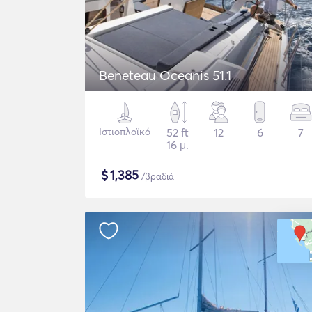
Beneteau Oceanis 51.1
Ιστιοπλοϊκό
52 ft
12
6
7
16 μ.
$
1,385
/βραδιά