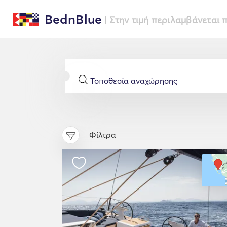
BednBlue
| Στην τιμή περιλαμβάνεται
Φίλτρα