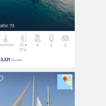
altic 73
τιοπλοϊκό
73 ft
4
2
2
22 μ.
$
3,321
/βραδιά