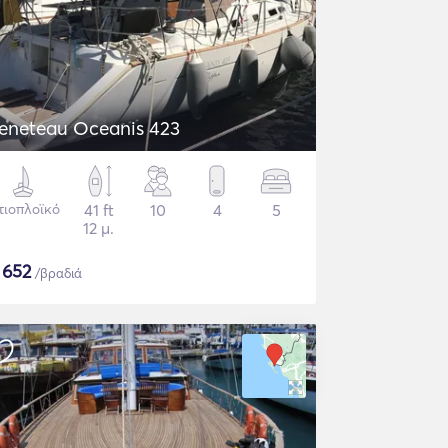
eneteau Oceanis 423
τιοπλοϊκό
41 ft
10
4
5
12 μ.
$
652
/βραδιά