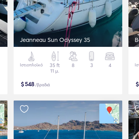
Jeanneau Sun Odyssey 35
B
Ιστιοπλοϊκό
35 ft
8
3
4
Ισ
11 μ.
$
548
/βραδιά