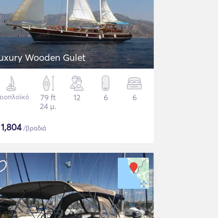
uxury Wooden Gulet
τιοπλοϊκό
79 ft
12
6
6
24 μ.
$
1,804
/βραδιά