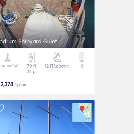
odrum Shipyard Gulet
στιοπλοϊκό
79 ft
12 Πλεύσης
6
24 μ.
$
2,378
/ημέρα