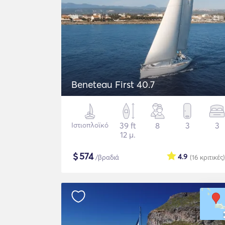
Beneteau First 40.7
Ιστιοπλοϊκό
39 ft
8
3
3
12 μ.
$
574
4.9
/βραδιά
(16
κριτικές
)