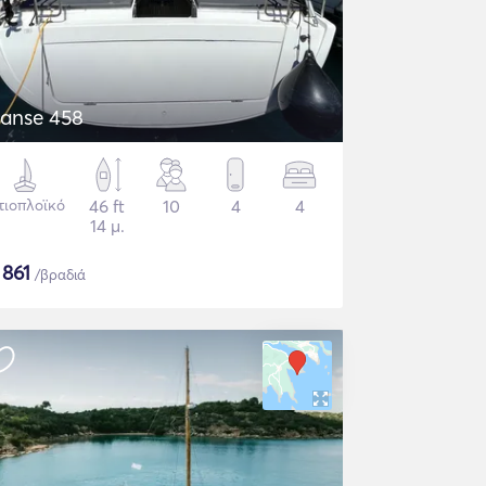
anse 458
τιοπλοϊκό
46 ft
10
4
4
14 μ.
$
861
/βραδιά