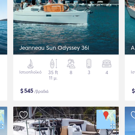
Jeanneau Sun Odyssey 36i
A
Ιστιοπλοϊκό
35 ft
8
3
4
Ισ
11 μ.
$
545
/βραδιά