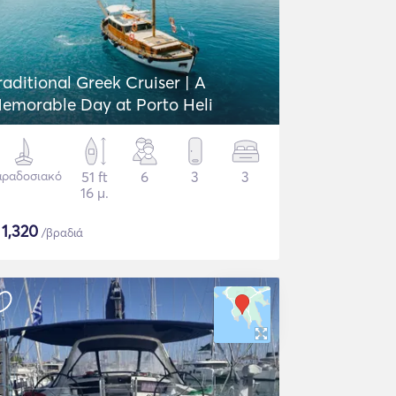
raditional Greek Cruiser | A
emorable Day at Porto Heli
αραδοσιακό
51 ft
6
3
3
16 μ.
$
1,320
/βραδιά