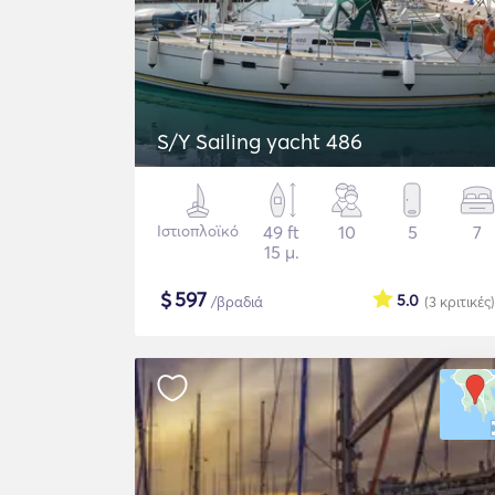
S/Y Sailing yacht 486
Ιστιοπλοϊκό
49 ft
10
5
7
15 μ.
$
597
5.0
/βραδιά
(3
κριτικές
)