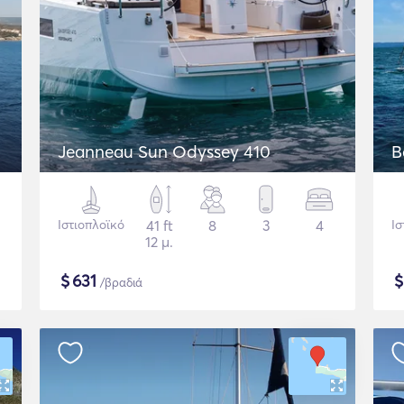
Jeanneau Sun Odyssey 410
B
Ιστιοπλοϊκό
41 ft
8
3
4
Ισ
12 μ.
$
631
/βραδιά