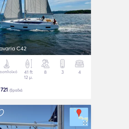
avaria C42
τιοπλοϊκό
41 ft
8
3
4
12 μ.
$
721
/βραδιά