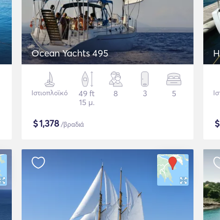
Ocean Yachts 495
H
Ιστιοπλοϊκό
49 ft
8
3
5
Ισ
15 μ.
$
1,378
/βραδιά