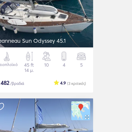
eanneau Sun Odyssey 45.1
τιοπλοϊκό
45 ft
10
4
5
14 μ.
$
482
4.9
/βραδιά
(3
κριτικές
)