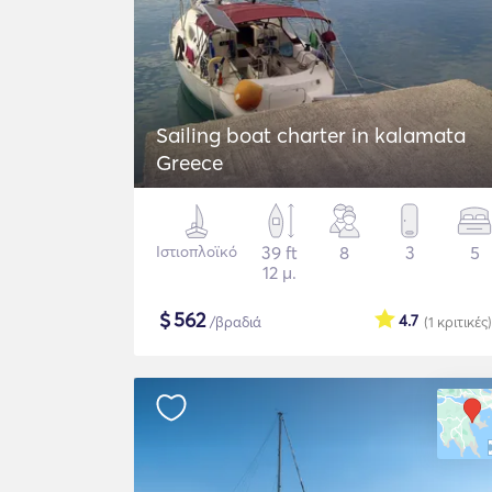
Sailing boat charter in kalamata
Greece
Ιστιοπλοϊκό
39 ft
8
3
5
12 μ.
$
562
4.7
/βραδιά
(1
κριτικές
)