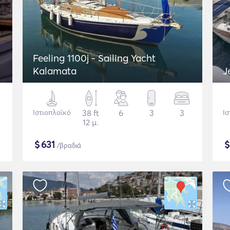
Feeling 1100j - Sailing Yacht
Kalamata
J
Ιστιοπλοϊκό
38 ft
6
3
3
Ισ
12 μ.
$
631
/βραδιά