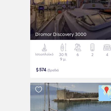
Dromor Discovery 3000
Ιστιοπλοϊκό
30 ft
6
2
4
9 μ.
$
574
/βραδιά