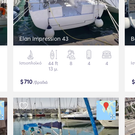
Elan Impression 43
B
Ιστιοπλοϊκό
44 ft
8
4
4
Ισ
13 μ.
$
710
/βραδιά