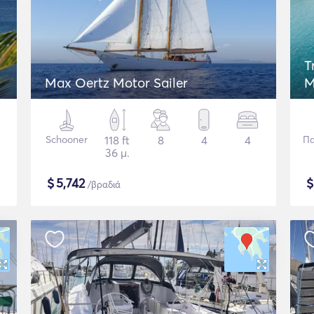
T
Max Oertz Motor Sailer
M
Schooner
118 ft
8
4
4
Π
36 μ.
$
5,742
/βραδιά