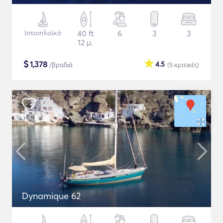
Ιστιοπλοϊκό
40 ft
6
3
3
12 μ.
$
1,378
4.5
/βραδιά
(5
κριτικές
)
Dynamique 62