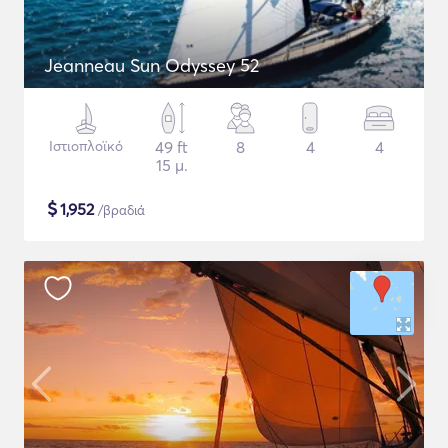
Jeanneau Sun Odyssey 52
Ιστιοπλοϊκό
49 ft
8
4
4
15 μ.
$
1,952
/βραδιά