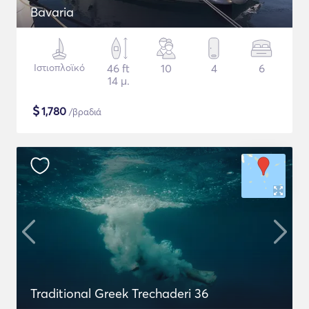
Bavaria
Ιστιοπλοϊκό
46 ft
10
4
6
14 μ.
$
1,780
/βραδιά
Traditional Greek Trechaderi 36