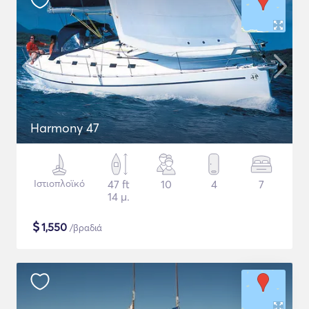
Harmony 47
Ιστιοπλοϊκό
47 ft
10
4
7
14 μ.
$
1,550
/βραδιά