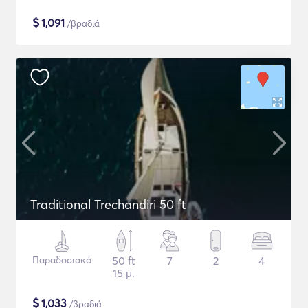
$
1,091
/βραδιά
Traditional Trechandiri 50 ft
Παραδοσιακό
50 ft
7
2
4
15 μ.
$
1,033
/βραδιά