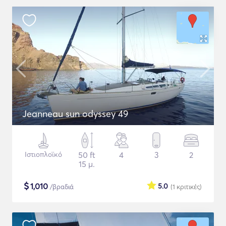
Jeanneau sun odyssey 49
Ιστιοπλοϊκό
50 ft
4
3
2
15 μ.
$
1,010
5.0
/βραδιά
(1
κριτικές
)