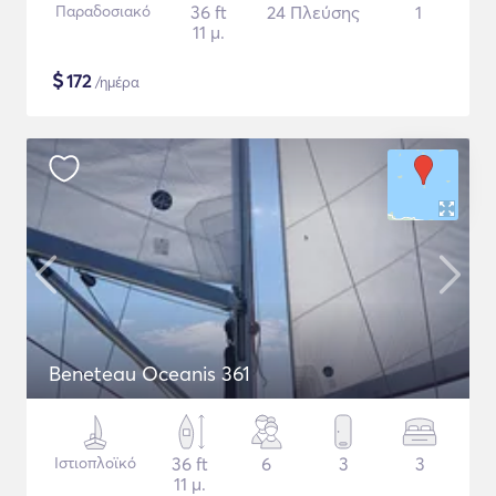
Παραδοσιακό
36 ft
24 Πλεύσης
1
11 μ.
$
172
/ημέρα
Beneteau Oceanis 361
Ιστιοπλοϊκό
36 ft
6
3
3
11 μ.