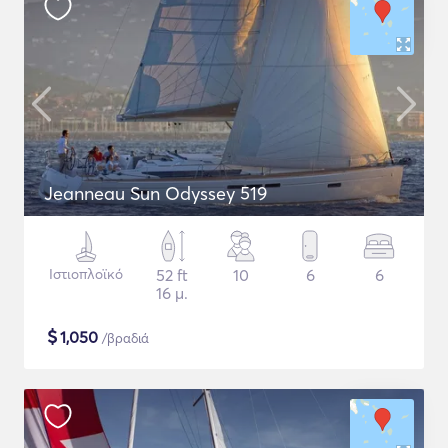
Jeanneau Sun Odyssey 519
Ιστιοπλοϊκό
52 ft
10
6
6
16 μ.
$
1,050
/βραδιά