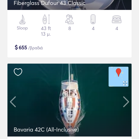
Fiberglass Dufour 43 Classic
Sloop
43 ft
8
4
4
13 μ.
$
655
/βραδιά
Bavaria 42C (All-Inclusive)