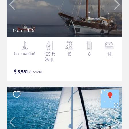
Gulet 125
Ιστιοπλοϊκό
125 ft
18
8
14
38 μ.
$
5,581
/βραδιά