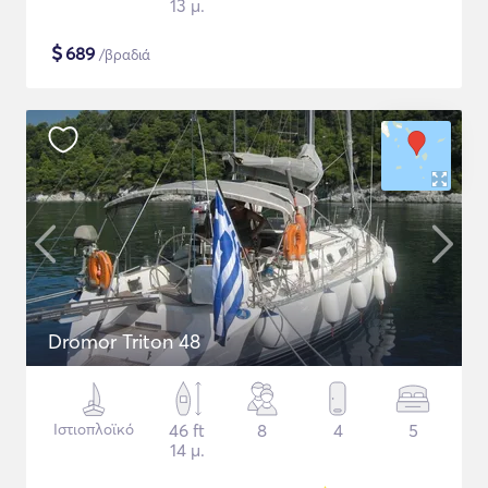
13 μ.
$
689
/βραδιά
Dromor Triton 48
Ιστιοπλοϊκό
46 ft
8
4
5
14 μ.