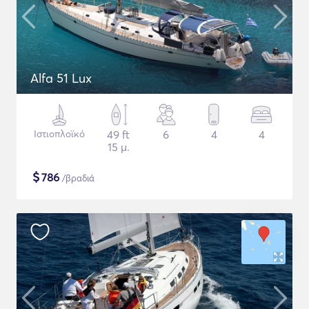
Alfa 51 Lux
Ιστιοπλοϊκό
49 ft
6
4
4
15 μ.
$
786
/βραδιά