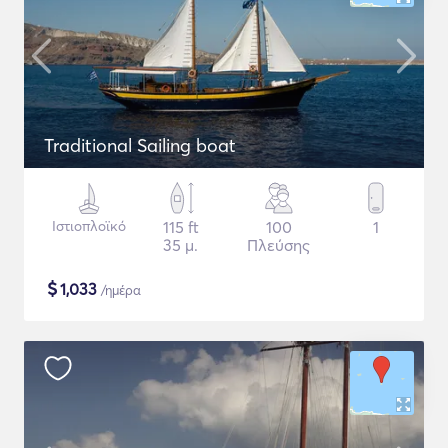
Traditional Sailing boat
Ιστιοπλοϊκό
115 ft
100
1
35 μ.
Πλεύσης
$
1,033
/ημέρα