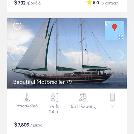
$
792
5.0
/βραδιά
(5
κριτικές
)
Beautiful Motorsailer 79
Ιστιοπλοϊκό
79 ft
65 Πλεύσης
2
24 μ.
$
7,809
/ημέρα