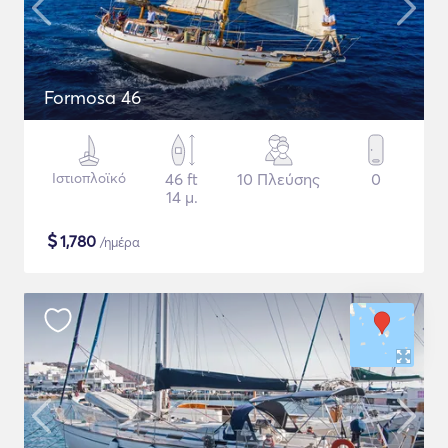
Formosa 46
Ιστιοπλοϊκό
46 ft
10 Πλεύσης
0
14 μ.
$
1,780
/ημέρα