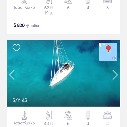
Ιστιοπλοϊκό
62 ft
6
4
3
19 μ.
$
820
/βραδιά
S/Y 43
Ιστιοπλοϊκό
43 ft
6
3
3