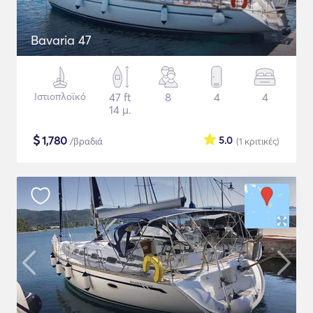
Bavaria 47
Ιστιοπλοϊκό
47 ft
8
4
4
14 μ.
$
1,780
5.0
/βραδιά
(1
κριτικές
)