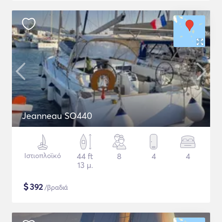
Jeanneau SO440
Ιστιοπλοϊκό
44 ft
8
4
4
13 μ.
$
392
/βραδιά