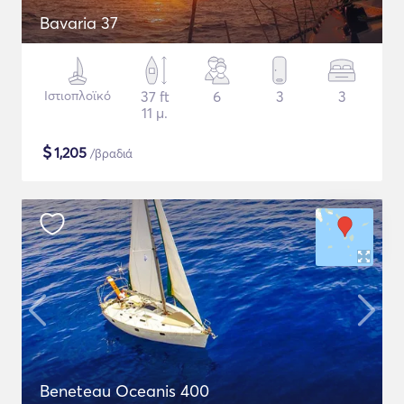
Bavaria 37
Ιστιοπλοϊκό
37 ft
6
3
3
11 μ.
$
1,205
/βραδιά
Beneteau Oceanis 400