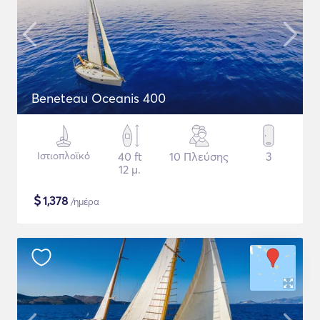
Beneteau Oceanis 400
Ιστιοπλοϊκό
40 ft
10 Πλεύσης
3
12 μ.
$
1,378
/ημέρα