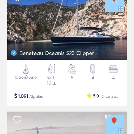
Beneteau Oceanis 523 Clipper
Ιστιοπλοϊκό
53 ft
6
4
4
16 μ.
$
1,091
5.0
/βραδιά
(2
κριτικές
)