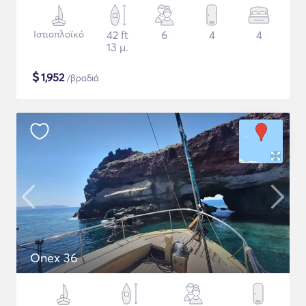
Ιστιοπλοϊκό
42 ft
6
4
4
13 μ.
$
1,952
/βραδιά
Onex 36