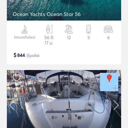
Ocean Yachts Ocean Star 56
Ιστιοπλοϊκό
56 ft
12
5
6
17 μ.
$
844
/βραδιά