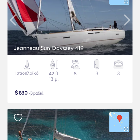
Jeanneau Sun Odyssey 419
Ιστιοπλοϊκό
42 ft
8
3
3
13 μ.
$
830
/βραδιά