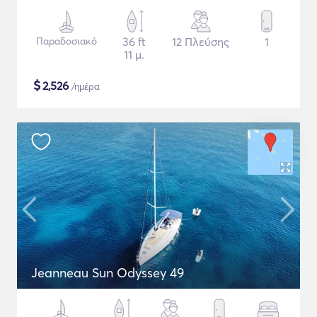
Παραδοσιακό
36 ft
12 Πλεύσης
1
11 μ.
$
2,526
/ημέρα
Jeanneau Sun Odyssey 49