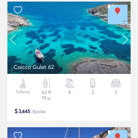
Caicco Gulet 62
Γολέτα
62 ft
4
2
2
19 μ.
$
3,445
/βραδιά