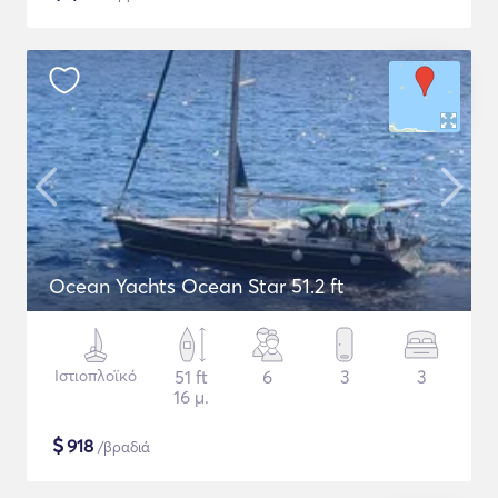
Ocean Yachts Ocean Star 51.2 ft
Ιστιοπλοϊκό
51 ft
6
3
3
16 μ.
$
918
/βραδιά