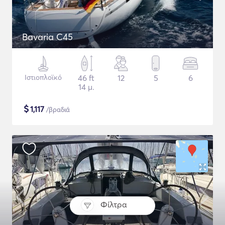
Bavaria C45
Ιστιοπλοϊκό
46 ft
12
5
6
14 μ.
$
1,117
/βραδιά
Φίλτρα