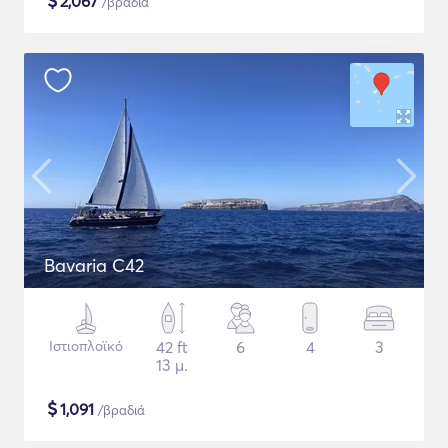
$
2,067
/βραδιά
Bavaria C42
Ιστιοπλοϊκό
42 ft
6
4
3
13 μ.
$
1,091
/βραδιά