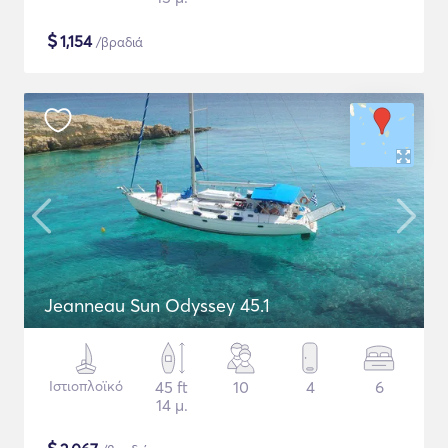
$
1,154
/βραδιά
Jeanneau Sun Odyssey 45.1
Ιστιοπλοϊκό
45 ft
10
4
6
14 μ.