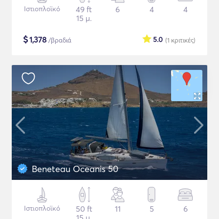
Ιστιοπλοϊκό
49 ft
6
4
4
15 μ.
$
1,378
5.0
/βραδιά
(1
κριτικές
)
Beneteau Oceanis 50
Ιστιοπλοϊκό
50 ft
11
5
6
15 μ.